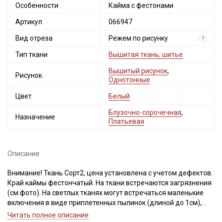
Особенности
Кайма с фестонами
Артикул
066947
Вид отреза
Режем по рисунку
?
Тип ткани
Вышитая ткань, шитье
Вышитый рисунок
,
Рисунок
Однотонные
Цвет
Белый
Блузочно-сорочечная
,
Назначение
Платьевая
Описание
Внимание! Ткань Сорт2, цена установлена с учетом дефектов.
Край каймы фестончатый. На ткани встречаются загрязнения
(см.фото). На светлых тканях могут встречаться маленькие
включения в виде приплетенных пылинок (длиной до 1см),
единичные (на более 6 см в длину) вплетения нитей другого
Читать полное описание