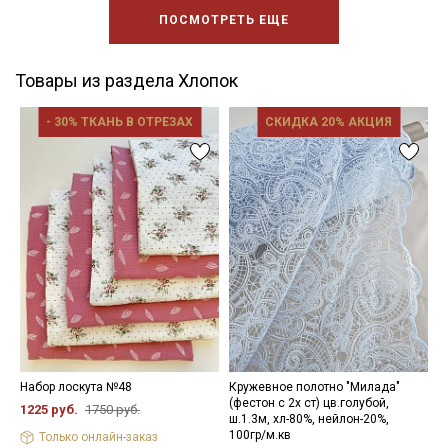
ПОСМОТРЕТЬ ЕЩЕ
Товары из раздела Хлопок
- 30% ТКАНЬ В ОТРЕЗАХ
СКИДКА 20% АКЦИЯ
Набор лоскута №48
Кружевное полотно "Милада"
Р
(фестон с 2х ст) цв.голубой,
х
1225 руб.
1750 руб.
ш.1.3м, хл-80%, нейлон-20%,
3
100гр/м.кв
Только онлайн-заказ