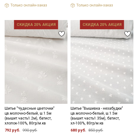
Подписаться
Только онлайн-заказ
Только онлайн-заказ
Ознакомлен(а) с
Политикой обработки персональных
данных
и даю
Согласие на обработку персональных
СКИДКА 20% АКЦИЯ
СКИДКА 20% АКЦИЯ
данных
Даю
Согласие на получение рекламных и
информационных рассылок
Шитье "Чудесные цветочки"
Шитье "Вышивка - незабудки"
цв.молочно-белый, ш.1.5м
цв.молочно-белый, ш.1.5м
(вышит.часть1.2м), батист,
(вышит.часть1.35м), батист,
хлопок-100%, 80гр/м.кв
хл-100%, 80гр/м.кв
792 руб.
990 руб.
680 руб.
850 руб.