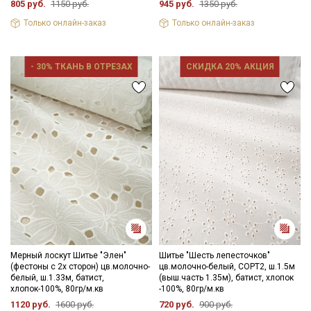
805 руб.
1150 руб.
945 руб.
1350 руб.
- сушить в подвешенном, расправленном состоянии.
Цветопередача может отличаться от оригинального цвета
Только онлайн-заказ
Только онлайн-заказ
ткани в зависимости от настроек вашего монитора и в
зависимости от партии.
- 30% ТКАНЬ В ОТРЕЗАХ
СКИДКА 20% АКЦИЯ
Секретная рассылка от Купава
Мы публикуем здесь дополнительные
промокоды и скидки до 30% на узкие
категории тканей
Электронная почта
Мерный лоскут Шитье "Элен"
Шитье "Шесть лепесточков"
(фестоны с 2х сторон) цв.молочно-
цв.молочно-белый, СОРТ2, ш.1.5м
белый, ш.1.33м, батист,
(выш.часть 1.35м), батист, хлопок
хлопок-100%, 80гр/м.кв
-100%, 80гр/м.кв
1120 руб.
1600 руб.
720 руб.
900 руб.