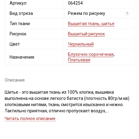
Артикул
064254
Вид отреза
Режем по рисунку
?
Тип ткани
Вышитая ткань, шитье
Рисунок
Вышитый рисунок
Цвет
Чернильный
Блузочно-сорочечная
,
Назначение
Платьевая
Описание
Шитье - это вышитая ткань из 100% хлопка, вышивка
выполнена на основе легкого батиста (плотность 80гр/м.кв)
хлопковыми нитями, ткань смотрится изысканно и нежно.
Тактильно приятная, отлично пропускает воздух,
сминаемость средняя, после стирки вышитые элементы
Читать полное описание
слегка сжимаются и придают ткани легкий жатый эффект.
Шитье прекрасно подходит для пошива летней одежды,
крестильных наборов, одежды для малышей, конвертов и