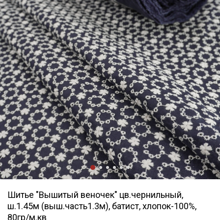
Шитье "Вышитый веночек" цв.чернильный,
ш.1.45м (выш.часть1.3м), батист, хлопок-100%,
80гр/м.кв