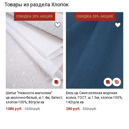
Товары из раздела Хлопок
СКИДКА 20% АКЦИЯ
СКИДКА 20% АКЦИЯ
Шитье "Нежность магнолии"
Бязь цв.Сине-зеленая морская
И
цв.молочно-белый, ш.1.4м, батист,
волна, ГОСТ, ш.1.5м, хлопок-100%,
с
хлопок-100%, 80гр/м.кв
142гр/м.кв
ш
1080 руб.
1350 руб.
280 руб.
350 руб.
3