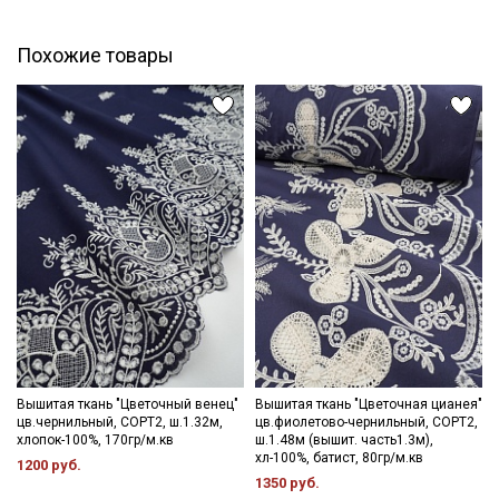
Ознакомлен(а) с
Политикой обработки персональных
данных
и даю
Согласие на обработку персональных
Похожие товары
данных
Даю
Согласие на получение рекламных и
информационных рассылок
Вышитая ткань "Цветочный венец"
Вышитая ткань "Цветочная цианея"
цв.чернильный, СОРТ2, ш.1.32м,
цв.фиолетово-чернильный, СОРТ2,
хлопок-100%, 170гр/м.кв
ш.1.48м (вышит. часть1.3м),
хл-100%, батист, 80гр/м.кв
1200 руб.
1350 руб.