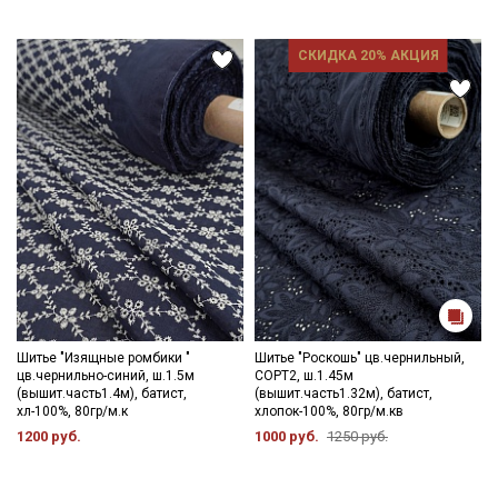
СКИДКА 20% АКЦИЯ
Шитье "Изящные ромбики "
Шитье "Роскошь" цв.чернильный,
цв.чернильно-синий, ш.1.5м
СОРТ2, ш.1.45м
(вышит.часть1.4м), батист,
(вышит.часть1.32м), батист,
хл-100%, 80гр/м.к
хлопок-100%, 80гр/м.кв
1200 руб.
1000 руб.
1250 руб.