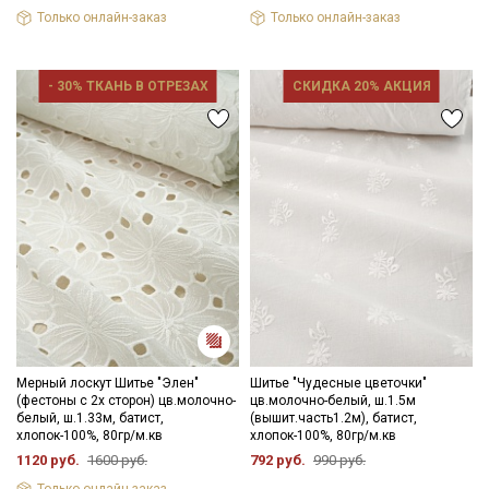
Цветопередача может отличаться от оригинального цвета
Только онлайн-заказ
Только онлайн-заказ
ткани в зависимости от настроек вашего монитора и в
зависимости от партии.
- 30% ТКАНЬ В ОТРЕЗАХ
СКИДКА 20% АКЦИЯ
Секретная рассылка от Купава
Мы публикуем здесь дополнительные
промокоды и скидки до 30% на узкие
категории тканей
Электронная почта
Мерный лоскут Шитье "Элен"
Шитье "Чудесные цветочки"
(фестоны с 2х сторон) цв.молочно-
цв.молочно-белый, ш.1.5м
белый, ш.1.33м, батист,
(вышит.часть1.2м), батист,
хлопок-100%, 80гр/м.кв
хлопок-100%, 80гр/м.кв
1120 руб.
1600 руб.
792 руб.
990 руб.