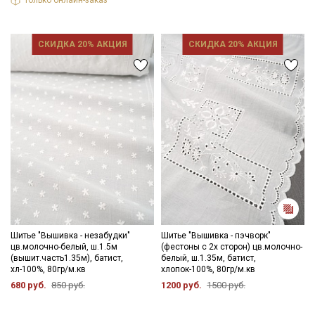
Только онлайн-заказ
Подписаться
Ознакомлен(а) с
Политикой обработки персональных
СКИДКА 20% АКЦИЯ
СКИДКА 20% АКЦИЯ
данных
и даю
Согласие на обработку персональных
данных
Даю
Согласие на получение рекламных и
информационных рассылок
Шитье "Вышивка - незабудки"
Шитье "Вышивка - пэчворк"
цв.молочно-белый, ш.1.5м
(фестоны с 2х сторон) цв.молочно-
(вышит.часть1.35м), батист,
белый, ш.1.35м, батист,
хл-100%, 80гр/м.кв
хлопок-100%, 80гр/м.кв
680 руб.
850 руб.
1200 руб.
1500 руб.