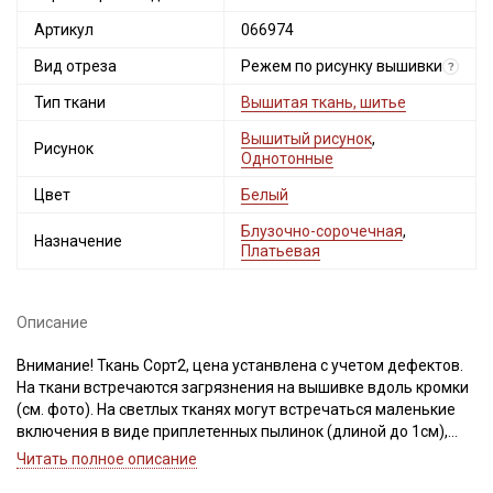
Артикул
066974
Вид отреза
Режем по рисунку вышивки
?
Тип ткани
Вышитая ткань, шитье
Вышитый рисунок
,
Рисунок
Однотонные
Цвет
Белый
Блузочно-сорочечная
,
Назначение
Платьевая
Описание
Внимание! Ткань Сорт2, цена устанвлена с учетом дефектов.
На ткани встречаются загрязнения на вышивке вдоль кромки
(см. фото). На светлых тканях могут встречаться маленькие
включения в виде приплетенных пылинок (длиной до 1см),
единичные (на более 6 см в длину) вплетения нитей другого
Читать полное описание
цвета, как продольные, так и поперечные, могут встретиться