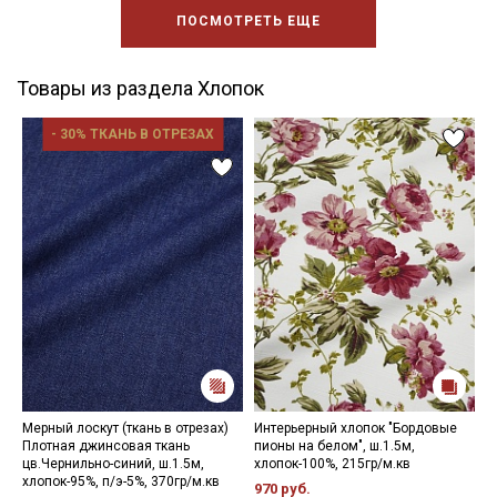
ПОСМОТРЕТЬ ЕЩЕ
Товары из раздела Хлопок
- 30% ТКАНЬ В ОТРЕЗАХ
Мерный лоскут (ткань в отрезах)
Интерьерный хлопок "Бордовые
М
Плотная джинсовая ткань
пионы на белом", ш.1.5м,
ш
цв.Чернильно-синий, ш.1.5м,
хлопок-100%, 215гр/м.кв
6
хлопок-95%, п/э-5%, 370гр/м.кв
970 руб.