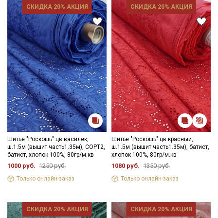
СКИДКА 20% АКЦИЯ
СКИДКА 20% АКЦИЯ
Шитье "Роскошь" цв.василек,
Шитье "Роскошь" цв.красный,
ш.1.5м (вышит.часть1.35м), СОРТ2,
ш.1.5м (вышит.часть1.35м), батист,
батист, хлопок-100%, 80гр/м.кв
хлопок-100%, 80гр/м.кв
1000 руб.
1250 руб.
1080 руб.
1350 руб.
Только онлайн-заказ
Только онлайн-заказ
СКИДКА 20% АКЦИЯ
СКИДКА 20% АКЦИЯ