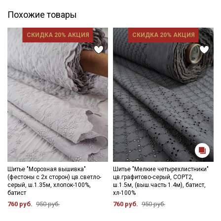
Похожие товары
СКИДКА 20% АКЦИЯ
СКИДКА 20% АКЦИЯ
Шитье "Морозная вышивка"
Шитье "Мелкие четырехлистники"
(фестоны с 2х сторон) цв.светло-
цв.графитово-серый, СОРТ2,
серый, ш.1.35м, хлопок-100%,
ш.1.5м, (выш.часть 1.4м), батист,
батист
хл-100%
760 руб.
950 руб.
760 руб.
950 руб.