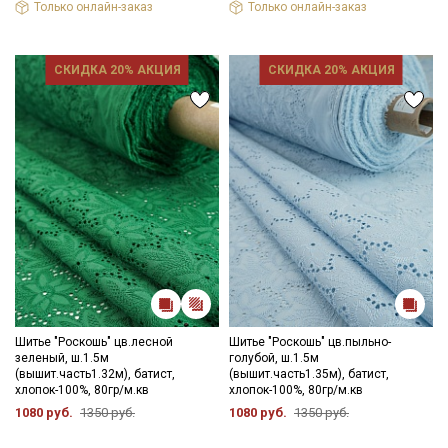
Только онлайн-заказ
Только онлайн-заказ
СКИДКА 20% АКЦИЯ
СКИДКА 20% АКЦИЯ
Секретная рассылка от Купава
Мы публикуем здесь дополнительные
промокоды и скидки до 30% на узкие
категории тканей
Электронная почта
Шитье "Роскошь" цв.лесной
Шитье "Роскошь" цв.пыльно-
зеленый, ш.1.5м
голубой, ш.1.5м
(вышит.часть1.32м), батист,
(вышит.часть1.35м), батист,
хлопок-100%, 80гр/м.кв
хлопок-100%, 80гр/м.кв
1080 руб.
1350 руб.
1080 руб.
1350 руб.
Подписаться