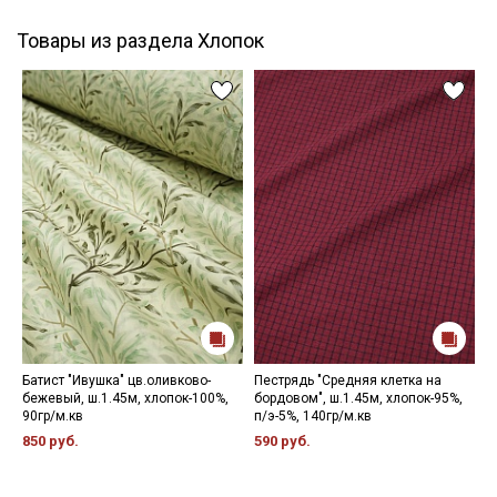
Товары из раздела Хлопок
Батист "Ивушка" цв.оливково-
Пестрядь "Средняя клетка на
И
бежевый, ш.1.45м, хлопок-100%,
бордовом", ш.1.45м, хлопок-95%,
ц
90гр/м.кв
п/э-5%, 140гр/м.кв
х
850 руб.
590 руб.
5