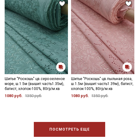
Шитье "Роскошь" цв.серо-зеленое
Шитье "Роскошь" цв.пыльная роза,
море, ш.1.5м (вышит.часть1.35м),
ш.1.5м (вышит.часть1.39м), батист,
батист, хлопок-100%, 80гр/м.кв
хлопок-100%, 80гр/м.кв
1080 руб.
1350 руб.
1080 руб.
1350 руб.
ПОСМОТРЕТЬ ЕЩЕ