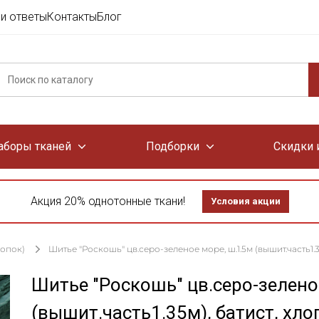
и ответы
Контакты
Блог
аборы тканей
Подборки
Скидки 
Акция 20% однотонные ткани!
Условия акции
лопок)
Шитье "Роскошь" цв.серо-зеленое море, ш.1.5м (вышит.часть1.3
Шитье "Роскошь" цв.серо-зелено
(вышит.часть1.35м), батист, хло