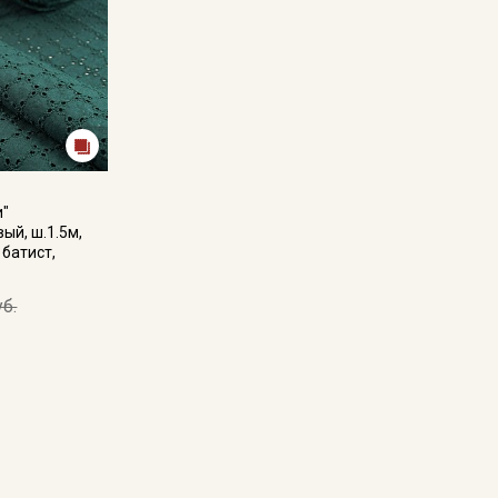
и"
ый, ш.1.5м,
 батист,
уб.