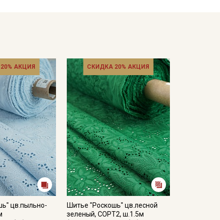
 20% АКЦИЯ
СКИДКА 20% АКЦИЯ
ь" цв.пыльно-
Шитье "Роскошь" цв.лесной
м
зеленый, СОРТ2, ш.1.5м