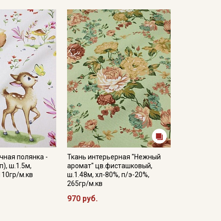
чная полянка -
Ткань интерьерная "Нежный
), ш.1.5м,
аромат" цв.фисташковый,
110гр/м.кв
ш.1.48м, хл-80%, п/э-20%,
265гр/м.кв
970 руб.