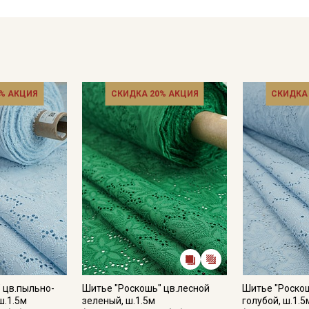
% АКЦИЯ
СКИДКА 20% АКЦИЯ
СКИДКА
 цв.пыльно-
Шитье "Роскошь" цв.лесной
Шитье "Роскош
ш.1.5м
зеленый, ш.1.5м
голубой, ш.1.5