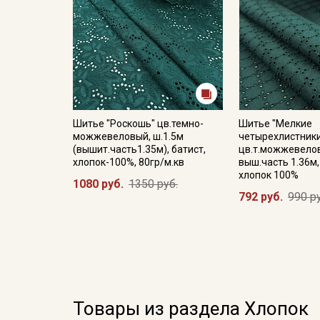
Шитье "Роскошь" цв.темно-
Шитье "Мелкие
можжевеловый, ш.1.5м
четырехлистник
(вышит.часть1.35м), батист,
цв.т.можжевелов
хлопок-100%, 80гр/м.кв
выш.часть 1.36м,
хлопок 100%
1080 руб.
1350 руб.
792 руб.
990 р
Товары из раздела Хлопок