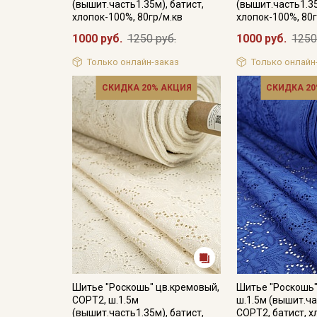
(вышит.часть1.35м), батист,
(вышит.часть1.35
хлопок-100%, 80гр/м.кв
хлопок-100%, 80г
1000 руб.
1250 руб.
1000 руб.
1250
Только онлайн-заказ
Только онлайн
СКИДКА 20% АКЦИЯ
СКИДКА 20
Шитье "Роскошь" цв.кремовый,
Шитье "Роскошь"
СОРТ2, ш.1.5м
ш.1.5м (вышит.ча
(вышит.часть1.35м), батист,
СОРТ2, батист, х