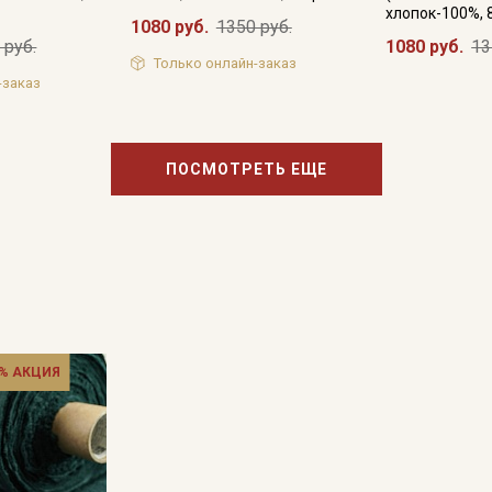
хлопок-100%, 
1080 руб.
1350 руб.
 руб.
1080 руб.
13
Только онлайн-заказ
-заказ
Подписаться
Ознакомлен(а) с
Политикой обработки персональных
данных
и даю
Согласие на обработку персональных
ПОСМОТРЕТЬ ЕЩЕ
данных
Даю
Согласие на получение рекламных и
информационных рассылок
% АКЦИЯ