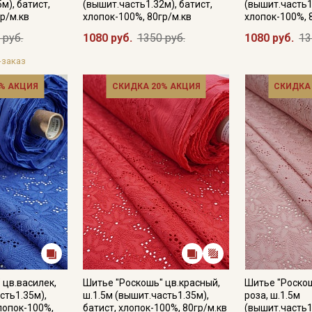
м), батист,
(вышит.часть1.32м), батист,
(вышит.часть1.
р/м.кв
хлопок-100%, 80гр/м.кв
хлопок-100%, 
 руб.
1080 руб.
1350 руб.
1080 руб.
13
-заказ
% АКЦИЯ
СКИДКА 20% АКЦИЯ
СКИДКА
Секретная рассылка от
Купава
Мы публикуем здесь дополнительные
промокоды и скидки до 30% на узкие
категории тканей
 цв.василек,
Шитье "Роскошь" цв.красный,
Шитье "Роско
Электронная почта
сть1.35м),
ш.1.5м (вышит.часть1.35м),
роза, ш.1.5м
лопок-100%,
батист, хлопок-100%, 80гр/м.кв
(вышит.часть1.