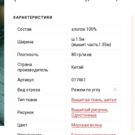
ХАРАКТЕРИСТИКИ
Состав
хлопок 100%
ш.1.5м
Ширина
(вышит.часть1.35м)
Плотность
80 гр/м.кв
Страна
Китай
производитель
Артикул
017461
Вид отреза
Режем по углу
?
Тип ткани
Вышитая ткань, шитье
Вышитый рисунок
,
Рисунок
Однотонные
Цвет
Морская волна