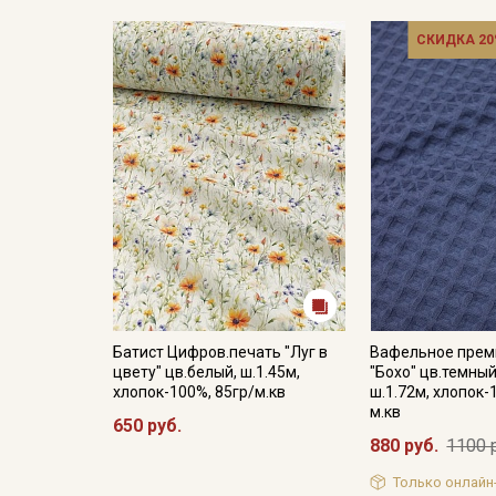
СКИДКА 20
Батист Цифров.печать "Луг в
Вафельное прем
цвету" цв.белый, ш.1.45м,
"Бохо" цв.темны
хлопок-100%, 85гр/м.кв
ш.1.72м, хлопок-
м.кв
650 руб.
880 руб.
1100 
Только онлайн