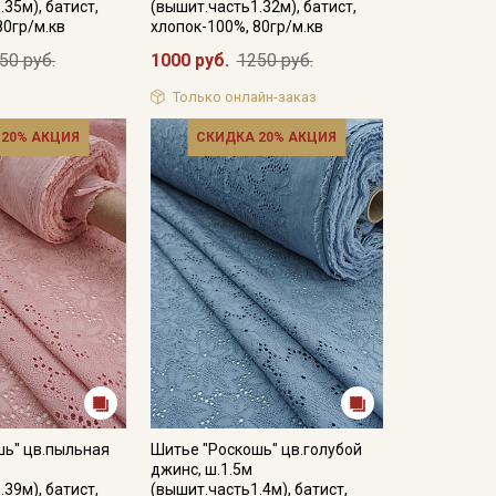
35м), батист,
(вышит.часть1.32м), батист,
80гр/м.кв
хлопок-100%, 80гр/м.кв
50 руб.
1000 руб.
1250 руб.
Только онлайн-заказ
 20% АКЦИЯ
СКИДКА 20% АКЦИЯ
шь" цв.пыльная
Шитье "Роскошь" цв.голубой
джинс, ш.1.5м
39м), батист,
(вышит.часть1.4м), батист,