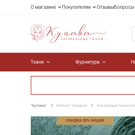
О магазине
Покупателям
Отзывы
Вопросы 
Ткани
Фурнитура
Н
"Купава"
Каталог товаров
Хлопковые ткани (х
СКИДКА 20% АКЦИЯ