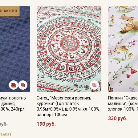
% АКЦИЯ
иум-полотно
Ситец "Мезенская роспись -
Поплин "Сказо
й джинс,
курочки" (Гол.платок
малыши", (комп
100%, 240гр/
0.95м*0.95м), ш.0.95м, хл-100%,
хлопок-100%, 
раппорт 100см
330 руб.
руб.
190 руб.
-заказ