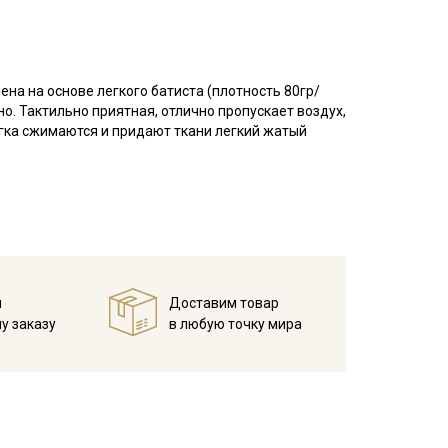
ена на основе легкого батиста (плотность 80гр/
о. Тактильно приятная, отлично пропускает воздух,
гка сжимаются и придают ткани легкий жатый
естильных наборов, одежды для малышей,
ия винтажного стиля в одежде и в интерьере.
ри температуре дальнейших стирок, не выше 40C,
ротах
й
Доставим товар
кани в зависимости от настроек вашего монитора и
у заказу
в любую точку мира
 вплетения нитей другого цвета, также небольшие
я данного вида ткани это браком и дефектом не