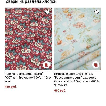
Товары из раздела Хлопок
Поплин "Самоцветы - яшма",
Импорт. хлопок Цифр.печать
М
ГОСТ, ш.1.5м, хлопок-100%, 110гр/
"Рассветные мечты" цв.светло-
г
м.кв
бирюзовый, ш.1.5м, хлопок-100%,
3
90гр/м.кв
450 руб.
6
690 руб.