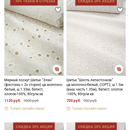
- 30% ТКАНЬ В ОТРЕЗАХ
СКИДКА 20% АКЦИЯ
Секретная рассылка от Купава
Мы публикуем здесь дополнительные
промокоды и скидки до 30% на узкие
категории тканей
Мерный лоскут Шитье "Элен"
Шитье "Шесть лепесточков"
(фестоны с 2х сторон) цв.молочно-
цв.молочно-белый, СОРТ2, ш.1.5м
Электронная почта
белый, ш.1.33м, батист,
(выш.часть 1.35м), батист, хлопок
хлопок-100%, 80гр/м.кв
-100%, 80гр/м.кв
1120 руб.
1600 руб.
720 руб.
900 руб.
Только онлайн-заказ
Только онлайн-заказ
Подписаться
СКИДКА 20% АКЦИЯ
СКИДКА 20% АКЦИЯ