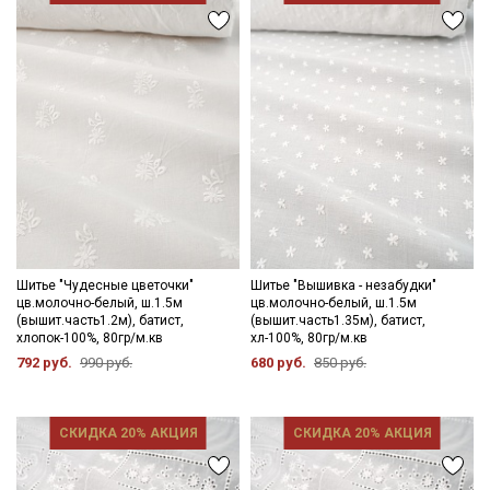
Ознакомлен(а) с
Политикой обработки персональных
данных
и даю
Согласие на обработку персональных
данных
Даю
Согласие на получение рекламных и
информационных рассылок
Шитье "Чудесные цветочки"
Шитье "Вышивка - незабудки"
цв.молочно-белый, ш.1.5м
цв.молочно-белый, ш.1.5м
(вышит.часть1.2м), батист,
(вышит.часть1.35м), батист,
хлопок-100%, 80гр/м.кв
хл-100%, 80гр/м.кв
792 руб.
990 руб.
680 руб.
850 руб.
СКИДКА 20% АКЦИЯ
СКИДКА 20% АКЦИЯ