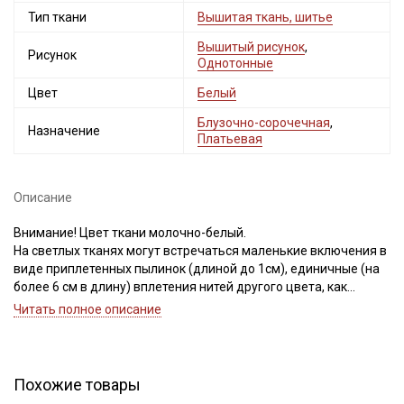
Тип ткани
Вышитая ткань, шитье
Вышитый рисунок
,
Рисунок
Однотонные
Цвет
Белый
Блузочно-сорочечная
,
Назначение
Платьевая
Описание
Внимание! Цвет ткани молочно-белый.
На светлых тканях могут встречаться маленькие включения в
виде приплетенных пылинок (длиной до 1см), единичные (на
более 6 см в длину) вплетения нитей другого цвета, как
продольные, так и поперечные, могут встретиться маленькие
Читать полное описание
пятнышки темного цвета (размер пятнышка не более 4 мм). В
вышивке встречаются вытянутые нити и узелки.
Браком перечисленные дефекты не считаем, так как это
неизбежно при производстве светлых вышитых тканей.
Похожие товары
Ширина ткани ± 2 см.