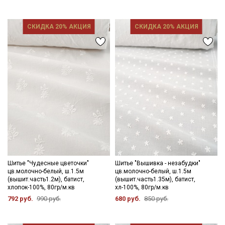
СКИДКА 20% АКЦИЯ
СКИДКА 20% АКЦИЯ
Шитье "Чудесные цветочки"
Шитье "Вышивка - незабудки"
цв.молочно-белый, ш.1.5м
цв.молочно-белый, ш.1.5м
(вышит.часть1.2м), батист,
(вышит.часть1.35м), батист,
хлопок-100%, 80гр/м.кв
хл-100%, 80гр/м.кв
792 руб.
990 руб.
680 руб.
850 руб.