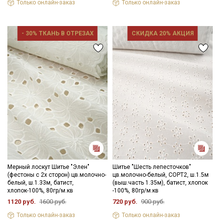
Только онлайн-заказ
Только онлайн-заказ
Секретная рассылка от Купава
Мы публикуем здесь дополнительные
- 30% ТКАНЬ В ОТРЕЗАХ
СКИДКА 20% АКЦИЯ
промокоды и скидки до 30% на узкие
категории тканей
Электронная почта
Подписаться
Ознакомлен(а) с
Политикой обработки персональных
данных
и даю
Согласие на обработку персональных
Мерный лоскут Шитье "Элен"
Шитье "Шесть лепесточков"
данных
(фестоны с 2х сторон) цв.молочно-
цв.молочно-белый, СОРТ2, ш.1.5м
белый, ш.1.33м, батист,
(выш.часть 1.35м), батист, хлопок
Даю
Согласие на получение рекламных и
хлопок-100%, 80гр/м.кв
-100%, 80гр/м.кв
информационных рассылок
1120 руб.
1600 руб.
720 руб.
900 руб.
Только онлайн-заказ
Только онлайн-заказ