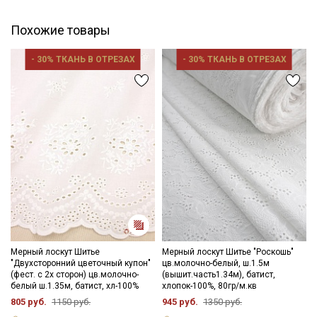
оборотах
- сушить в подвешенном, расправленном состоянии.
Цветопередача может отличаться от оригинального цвета
Похожие товары
ткани в зависимости от настроек вашего монитора и в
зависимости от партии.
- 30% ТКАНЬ В ОТРЕЗАХ
- 30% ТКАНЬ В ОТРЕЗАХ
Мерный лоскут Шитье
Мерный лоскут Шитье "Роскошь"
"Двухсторонний цветочный купон"
цв.молочно-белый, ш.1.5м
(фест. с 2х сторон) цв.молочно-
(вышит.часть1.34м), батист,
белый ш.1.35м, батист, хл-100%
хлопок-100%, 80гр/м.кв
805 руб.
1150 руб.
945 руб.
1350 руб.