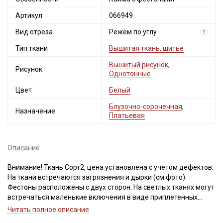
Артикул
066949
Вид отреза
Режем по углу
?
Тип ткани
Вышитая ткань, шитье
Вышитый рисунок
,
Рисунок
Однотонные
Цвет
Белый
Блузочно-сорочечная
,
Назначение
Платьевая
Описание
Внимание! Ткань Сорт2, цена установлена с учетом дефектов.
На ткани встречаются загрязнения и дырки (см.фото).
Фестоны расположены с двух сторон. На светлых тканях могут
встречаться маленькие включения в виде приплетенных
пылинок (длиной до 1см), единичные (на более 6 см в длину)
Читать полное описание
вплетения нитей другого цвета, как продольные, так и