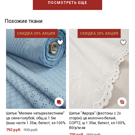
ПОСМОТРЕТЬ ЕЩЕ
Похожие ткани
СКИДКА 20% АКЦИЯ
СКИДКА 20% АКЦИЯ
Шитье "Мелкие четырехлистники"
Шитье "Аврора" (фестоны с 2х
Ш
цв.сине-голубой, общ.ш.1.5м
сторон) цв.молочно-белый,
ц
(выш.части 1.35м, батист, хл-100%
СОРТ2, ш.1.35м, батист, хл-100%,
(
80гр/м.кв
х
792 руб.
990 руб.
720 руб.
900 руб.
8