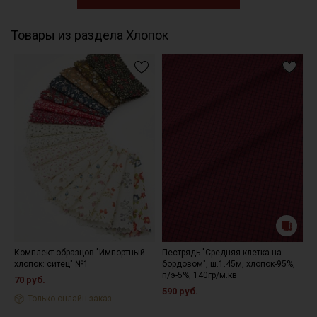
Товары из раздела Хлопок
Комплект образцов "Импортный
Пестрядь "Средняя клетка на
Т
хлопок: ситец" №1
бордовом", ш.1.45м, хлопок-95%,
ц
п/э-5%, 140гр/м.кв
х
70 руб.
590 руб.
5
Только онлайн-заказ