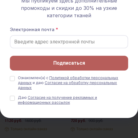
Мы публикуем здесь дополнительные
промокоды и скидки до 30% на узкие
категории тканей
- 30% ТКАНЬ В ОТРЕЗАХ
СКИДКА 20% АКЦИЯ
Электронная почта
Подписаться
Ознакомлен(а) с
Политикой обработки персональных
данных
и даю
Согласие на обработку персональных
данных
Даю
Согласие на получение рекламных и
Мерный лоскут Шитье "Элен"
Шитье "Шесть лепесточков"
информационных рассылок
(фестоны с 2х сторон) цв.молочно-
цв.молочно-белый, СОРТ2, ш.1.5м
белый, ш.1.33м, батист,
(выш.часть 1.35м), батист, хлопок
хлопок-100%, 80гр/м.кв
-100%, 80гр/м.кв
1120 руб.
1600 руб.
720 руб.
900 руб.
Только онлайн-заказ
Только онлайн-заказ