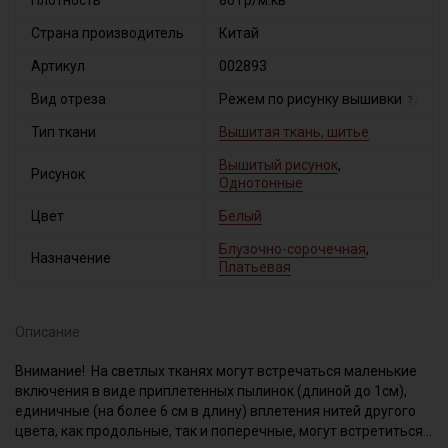
Плотность
80 гр/м.кв
Страна производитель
Китай
Артикул
002893
Вид отреза
Режем по рисунку вышивки
?
Тип ткани
Вышитая ткань, шитье
Вышитый рисунок
,
Рисунок
Однотонные
Цвет
Белый
Блузочно-сорочечная
,
Назначение
Платьевая
Описание
Внимание! На светлых тканях могут встречаться маленькие
включения в виде приплетенных пылинок (длиной до 1см),
единичные (на более 6 см в длину) вплетения нитей другого
цвета, как продольные, так и поперечные, могут встретиться