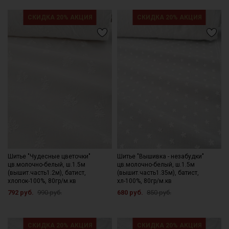
СКИДКА 20% АКЦИЯ
СКИДКА 20% АКЦИЯ
Шитье "Чудесные цветочки"
Шитье "Вышивка - незабудки"
цв.молочно-белый, ш.1.5м
цв.молочно-белый, ш.1.5м
(вышит.часть1.2м), батист,
(вышит.часть1.35м), батист,
хлопок-100%, 80гр/м.кв
хл-100%, 80гр/м.кв
792 руб.
990 руб.
680 руб.
850 руб.
СКИДКА 20% АКЦИЯ
СКИДКА 20% АКЦИЯ