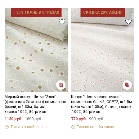
- 30% ТКАНЬ В ОТРЕЗАХ
СКИДКА 20% АКЦИЯ
Секретная рассылка от Купава
Мы публикуем здесь дополнительные
промокоды и скидки до 30% на узкие
категории тканей
Электронная почта
Мерный лоскут Шитье "Элен"
Шитье "Шесть лепесточков"
(фестоны с 2х сторон) цв.молочно-
цв.молочно-белый, СОРТ2, ш.1.5м
белый, ш.1.33м, батист,
(выш.часть 1.35м), батист, хлопок
хлопок-100%, 80гр/м.кв
-100%, 80гр/м.кв
1120 руб.
1600 руб.
720 руб.
900 руб.
Только онлайн-заказ
Только онлайн-заказ
Подписаться