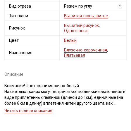
Вид отреза
Режем по углу
?
Тип ткани
Вышитая ткань, шитье
Вышитый рисунок
,
Рисунок
Однотонные
Цвет
Белый
Блузочно-сорочечная
,
Назначение
Платьевая
Описание
Внимание! Цвет ткани молочно-белый.
На светлых тканях могут встречаться маленькие включения в
виде приплетенных пылинок (длиной до 1см), единичные (на
более 6 см в длину) вплетения нитей другого цвета, как
продольные, так и поперечные, могут встретиться маленькие
Читать полное описание
пятнышки темного цвета (размер пятнышка не более 4 мм). В
вышивке встречаются вытянутые нити и узелки.
Браком перечисленные дефекты не считаем, так как это