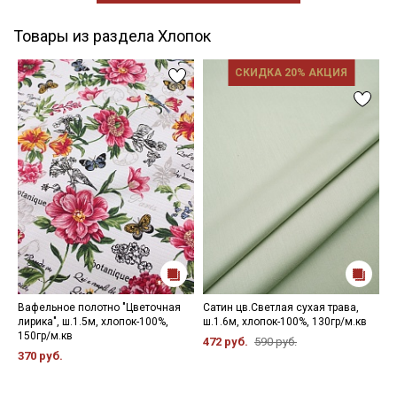
Товары из раздела Хлопок
СКИДКА 20% АКЦИЯ
Вафельное полотно "Цветочная
Сатин цв.Светлая сухая трава,
П
лирика", ш.1.5м, хлопок-100%,
ш.1.6м, хлопок-100%, 130гр/м.кв
"
150гр/м.кв
п
472 руб.
590 руб.
х
370 руб.
6