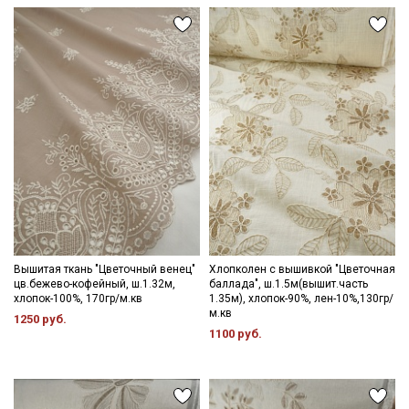
Вышитая ткань "Цветочный венец"
Хлопколен с вышивкой "Цветочная
цв.бежево-кофейный, ш.1.32м,
баллада", ш.1.5м(вышит.часть
хлопок-100%, 170гр/м.кв
1.35м), хлопок-90%, лен-10%,130гр/
м.кв
1250 руб.
1100 руб.