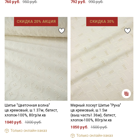
760 руб.
950 руб.
792 руб.
990 руб.
Цветопередача может отличаться от оригинального цвета
ткани в зависимости от настроек вашего монитора и в
зависимости от партии.
СКИДКА 20% АКЦИЯ
СКИДКА 30%
Секретная рассылка от Купава
Мы публикуем здесь дополнительные
промокоды и скидки до 30% на узкие
категории тканей
Электронная почта
Шитье "Цветочная волна"
Мерный лоскут Шитье "Руна"
цв.кремовый, ш.1.37м, батист,
цв.кремовый, ш.1.5м
хлопок-100%, 80гр/м.кв
(выш.часть1.36м), батист,
хлопок-100%, 80гр/м.кв
1040 руб.
1300 руб.
1050 руб.
1500 руб.
Только онлайн-заказ
Подписаться
Только онлайн-заказ