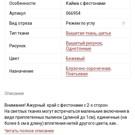
Особенности
Кайма с фестонами
Артикул
066954
Вид отреза
Режем по углу
?
Тип ткани
Вышитая ткань, шитье
Вышитый рисунок
,
Рисунок
Однотонные
Цвет
Бежевый
Блузочно-сорочечная
,
Назначение
Платьевая
Описание
Внимание! Ажурный край с фестонами с 2-х сторон.
На светлых тканях могут встречаться маленькие включения в
виде приплетенных пылинок (длиной до 1см), единичные (на
более 6 см в длину) вплетения нитей другого цвета, как
продольные, так и поперечные, могут встретиться маленькие
Читать полное описание