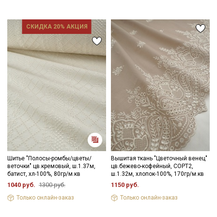
Ознакомлен(а) с
Политикой обработки персональных
данных
и даю
Согласие на обработку персональных
СКИДКА 20% АКЦИЯ
данных
Даю
Согласие на получение рекламных и
информационных рассылок
Шитье "Полосы-ромбы/цветы/
Вышитая ткань "Цветочный венец"
веточки" цв.кремовый, ш.1.37м,
цв.бежево-кофейный, СОРТ2,
батист, хл-100%, 80гр/м.кв
ш.1.32м, хлопок-100%, 170гр/м.кв
1040 руб.
1300 руб.
1150 руб.
Только онлайн-заказ
Только онлайн-заказ