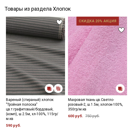
Товары из раздела Хлопок
СКИДКА 20% АКЦИЯ
Вареный (стираный) хлопок
Махровая ткань цв.Светло-
К
"Тройная полоска"
розовый-2, ш.1.5м, хлопок-100%,
х
цв.т.графитовый/бордовый,
350гр/м.кв
1
(комп), ш.2.5м, хл-100%, 115гр/
600 руб.
750 руб.
м.кв
590 руб.