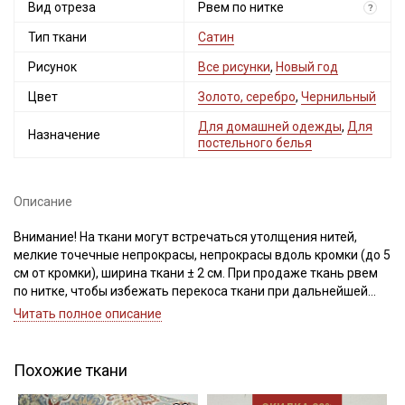
Вид отреза
Рвем по нитке
?
промокоды и скидки до 30% на узкие
категории тканей
Тип ткани
Сатин
Рисунок
Все рисунки
,
Новый год
Электронная почта
Цвет
Золото, серебро
,
Чернильный
Для домашней одежды
,
Для
Назначение
постельного белья
Подписаться
Описание
Ознакомлен(а) с
Политикой обработки персональных
данных
и даю
Согласие на обработку персональных
Внимание! На ткани могут встречаться утолщения нитей,
данных
мелкие точечные непрокрасы, непрокрасы вдоль кромки (до 5
см от кромки), ширина ткани ± 2 см. При продаже ткань рвем
Даю
Согласие на получение рекламных и
по нитке, чтобы избежать перекоса ткани при дальнейшей
информационных рассылок
обработке. Просим учитывать это при заказе.
Читать полное описание
Сатин – это хлопковый материал из крученой нити двойного
плетения, благодаря особому плетению нитей имеет гладкую,
Похожие ткани
блестящую лицевую поверхность и шероховатую, плотную
изнанку.