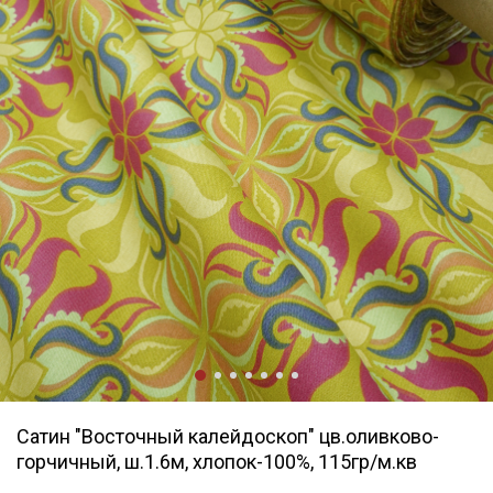
Сатин "Восточный калейдоскоп" цв.оливково-
горчичный, ш.1.6м, хлопок-100%, 115гр/м.кв