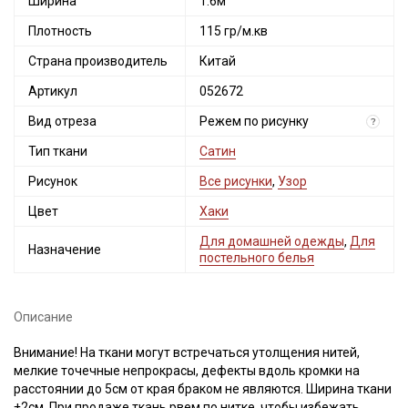
Ширина
1.6м
Плотность
115 гр/м.кв
Страна производитель
Китай
Артикул
052672
Вид отреза
Режем по рисунку
?
Тип ткани
Сатин
Секретная рассылка от Купава
Рисунок
Все рисунки
,
Узор
Цвет
Хаки
Мы публикуем здесь дополнительные
промокоды и скидки до 30% на узкие
Для домашней одежды
,
Для
Назначение
постельного белья
категории тканей
Электронная почта
Описание
Внимание! На ткани могут встречаться утолщения нитей,
мелкие точечные непрокрасы, дефекты вдоль кромки на
расстоянии до 5см от края браком не являются. Ширина ткани
Подписаться
±2см. При продаже ткань рвем по нитке, чтобы избежать