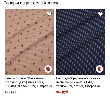
Товары из раздела Хлопок
Теплый хлопок "Маленькие
Пестрядь "Средняя полоска на
В
розочки" цв.кофейная роза,
чернильно-синем" ш.1.4м,
П
ш.1.48м, хлопок-100%, 160гр/м.кв
хлопок-95%, п/э-5%, 145гр/м.кв
1
590 руб.
550 руб.
1