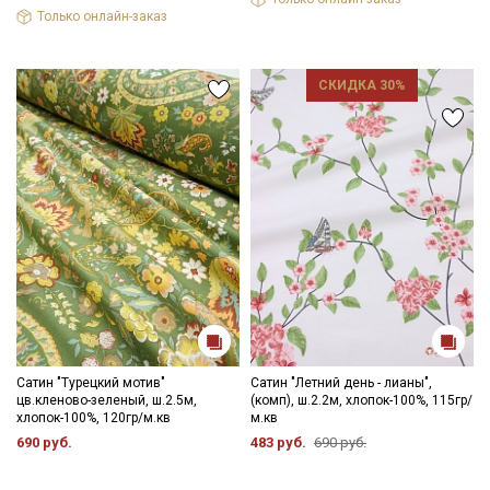
Ознакомлен(а) с
Политикой обработки персональных
Только онлайн-заказ
данных
и даю
Согласие на обработку персональных
данных
Даю
Согласие на получение рекламных и
СКИДКА 30%
информационных рассылок
Сатин "Турецкий мотив"
Сатин "Летний день - лианы",
цв.кленово-зеленый, ш.2.5м,
(комп), ш.2.2м, хлопок-100%, 115гр/
хлопок-100%, 120гр/м.кв
м.кв
690 руб.
483 руб.
690 руб.