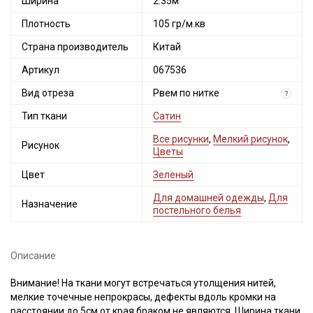
Ширина
2.35м
Плотность
105 гр/м.кв
Страна производитель
Китай
Артикул
067536
Вид отреза
Рвем по нитке
?
Тип ткани
Сатин
Все рисунки
,
Мелкий рисунок
,
Рисунок
Цветы
Цвет
Зеленый
Для домашней одежды
,
Для
Назначение
постельного белья
Описание
Внимание! На ткани могут встречаться утолщения нитей,
мелкие точечные непрокрасы, дефекты вдоль кромки на
расстоянии до 5см от края браком не являются. Ширина ткани