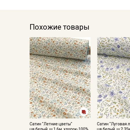
Похожие товары
Сатин "Летние цветы"
Сатин "Луговая л
цв.белый, ш.1.6м, хлопок-100%,
цв.белый, ш.2.35