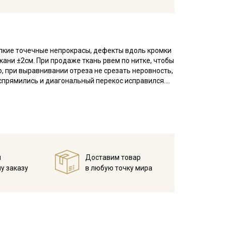
елкие точечные непрокрасы, дефекты вдоль кромки
кани ±2см. При продаже ткань рвем по нитке, чтобы
, при выравнивании отреза не срезать неровность,
аспрямились и диагональный перекос исправился.
 плетения, благодаря особому плетению нитей
атую, плотную изнанку.
воздухопроницаемостью, теплопроводностью и
.
й
Доставим товар
ьно подходит для пошива постельного, домашней
у заказу
в любую точку мира
ья и легких занавесок, в качестве подкладочного
тирайте отрез при температуре дальнейших стирок,