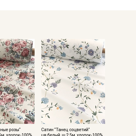
мненном месте, не пересушивать;
жим.
ета ткани в зависимости от настроек вашего
шные розы"
Сатин "Танец соцветий"
5м, хлопок-100%,
цв.белый, ш.2.5м, хлопок-100%,