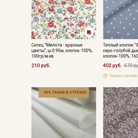
Ситец "Милота - красные
Теплый хлопок "
цветы", ш.0.95м, хлопок-100%,
серо-голубой дым
100гр/м.кв
хлопок-100%, 16
210 руб.
402 руб.
670 р
Только онлайн
- 30% ТКАНЬ В ОТРЕЗАХ