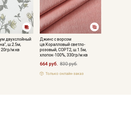
ум двухслойный
Джинс с ворсом
а", ш.2.5м,
цв.Коралловый светло-
120гр/м.кв
розовый, СОРТ2, ш.1.5м,
хлопок-100%, 330гр/м.кв
664 руб.
830 руб.
Только онлайн-заказ