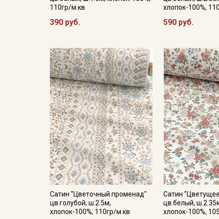
110гр/м.кв
хлопок-100%, 11
390 руб.
590 руб.
Сатин "Цветочный променад"
Сатин "Цветущее
цв.голубой, ш.2.5м,
цв.белый, ш.2.35
хлопок-100%, 110гр/м.кв
хлопок-100%, 10