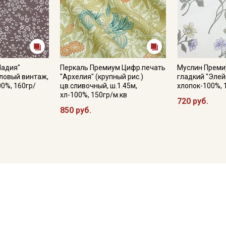
Надия"
Перкаль Премиум Цифр.печать
Муслин Преми
ловый винтаж,
"Архелия" (крупный рис.)
гладкий "Элейн
00%, 160гр/
цв.сливочный, ш.1.45м,
хлопок-100%, 
хл-100%, 150гр/м.кв
720 руб.
850 руб.