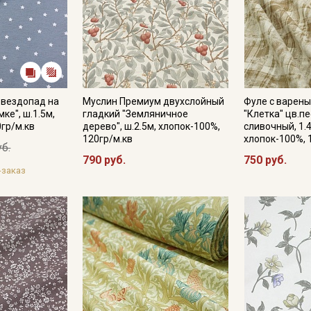
Звездопад на
Муслин Премиум двухслойный
Фуле с варен
ке", ш.1.5м,
гладкий "Земляничное
"Клетка" цв.п
0гр/м.кв
дерево", ш.2.5м, хлопок-100%,
сливочный, 1.
120гр/м.кв
хлопок-100%, 
уб.
790 руб.
750 руб.
-заказ