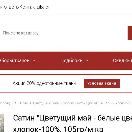
и ответы
Контакты
Блог
аборы тканей
Подборки
Скидки 
Акция 20% однотонные ткани!
Условия акции
лопок)
Сатин "Цветущий май - белые цветы", (комп), ш.2.35м, хлопок-1
Сатин "Цветущий май - белые цве
хлопок-100%, 105гр/м.кв