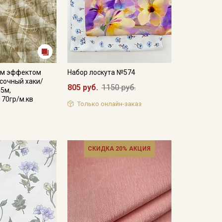
ым эффектом
Набор лоскута №574
есочный хаки/
805 руб.
1150 руб.
45м,
170гр/м.кв
Только онлайн-заказ
СКИДКА 20% АКЦИЯ