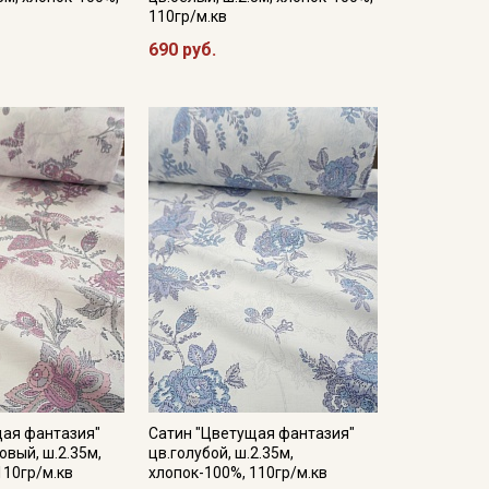
110гр/м.кв
690 руб.
щая фантазия"
Сатин "Цветущая фантазия"
овый, ш.2.35м,
цв.голубой, ш.2.35м,
110гр/м.кв
хлопок-100%, 110гр/м.кв