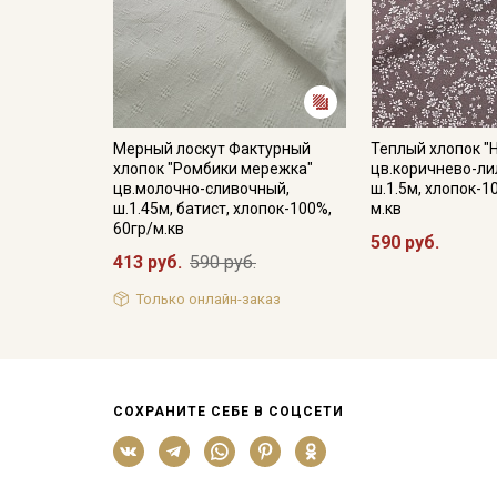
Мерный лоскут Фактурный
Теплый хлопок "
хлопок "Ромбики мережка"
цв.коричнево-ли
цв.молочно-сливочный,
ш.1.5м, хлопок-1
ш.1.45м, батист, хлопок-100%,
м.кв
60гр/м.кв
590 руб.
413 руб.
590 руб.
Только онлайн-заказ
СОХРАНИТЕ СЕБЕ В СОЦСЕТИ