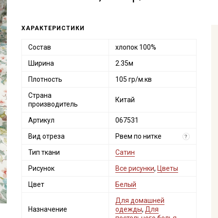
ХАРАКТЕРИСТИКИ
Состав
хлопок 100%
Ширина
2.35м
Плотность
105 гр/м.кв
Страна
Китай
производитель
Артикул
067531
Вид отреза
Рвем по нитке
?
Тип ткани
Сатин
Рисунок
Все рисунки
,
Цветы
Цвет
Белый
Для домашней
Назначение
одежды
,
Для