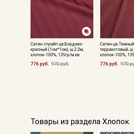
Сатин-страйп цв.Бордово-
Сатин цв.Темный
красный (1см*1см), ш.2.2м,
терракотовый, ш.
хлопок-100%, 135гр/м.кв
хлопок-100%, 13
776 руб.
970 руб.
776 руб.
970 р
Товары из раздела Хлопок