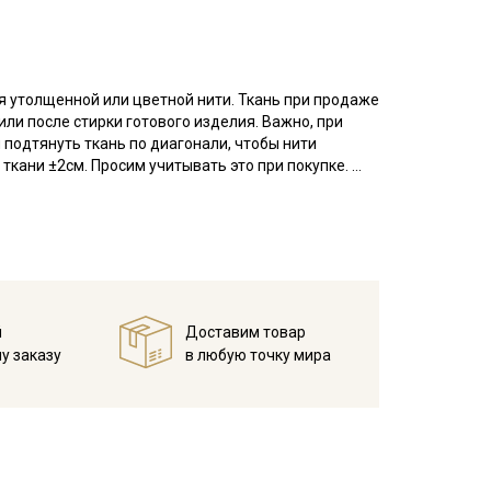
я утолщенной или цветной нити. Ткань при продаже
или после стирки готового изделия. Важно, при
 подтянуть ткань по диагонали, чтобы нити
ткани ±2см. Просим учитывать это при покупке.
 плетения, благодаря особому плетению нитей
атую, плотную изнанку.
ь и сминаемость средние, тактильно ткань
ей одежды, одежды для сна, платьев и рубашек, в
й
Доставим товар
ирайте отрез при температуре дальнейших стирок,
у заказу
в любую точку мира
мненном месте, не пересушивать;
жим.