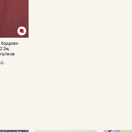
 бордово-
2.2м,
5гр/м.кв
уб.