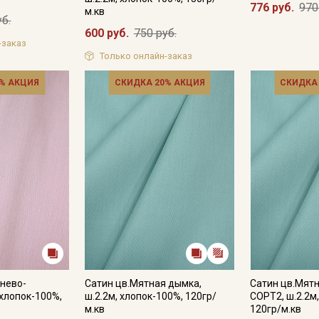
776 руб.
970
м.кв
уб.
600 руб.
750 руб.
-заказ
Только онлайн-заказ
Подписаться
% АКЦИЯ
СКИДКА 20% АКЦИЯ
СКИДКА
Ознакомлен(а) с
Политикой обработки персональных
данных
и даю
Согласие на обработку персональных
данных
Даю
Согласие на получение рекламных и
информационных рассылок
енево-
Сатин цв.Мятная дымка,
Сатин цв.Мят
 хлопок-100%,
ш.2.2м, хлопок-100%, 120гр/
СОРТ2, ш.2.2м
м.кв
120гр/м.кв