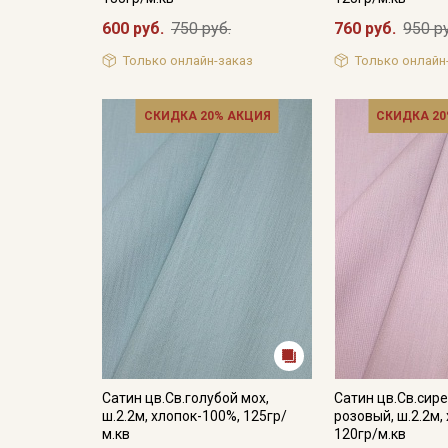
600 руб.
750 руб.
760 руб.
950 р
Только онлайн-заказ
Только онлайн
СКИДКА 20% АКЦИЯ
СКИДКА 20
Сатин цв.Св.голубой мох,
Сатин цв.Св.сир
ш.2.2м, хлопок-100%, 125гр/
розовый, ш.2.2м,
м.кв
120гр/м.кв