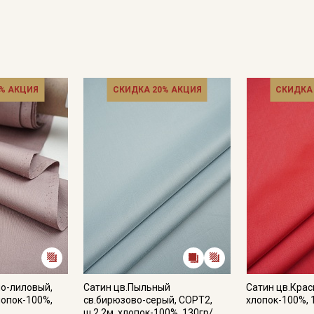
% АКЦИЯ
СКИДКА 20% АКЦИЯ
СКИДКА
Секретная рассылка от
Купава
Мы публикуем здесь дополнительные
промокоды и скидки до 30% на узкие
категории тканей
о-лиловый,
Сатин цв.Пыльный
Сатин цв.Крас
Электронная почта
лопок-100%,
св.бирюзово-серый, СОРТ2,
хлопок-100%, 
ш.2.2м, хлопок-100%, 130гр/