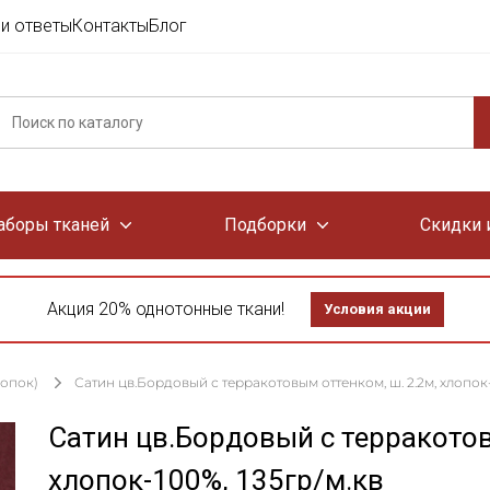
и ответы
Контакты
Блог
аборы тканей
Подборки
Скидки 
Акция 20% однотонные ткани!
Условия акции
лопок)
Сатин цв.Бордовый с терракотовым оттенком, ш. 2.2м, хлопок-
Сатин цв.Бордовый с терракотов
хлопок-100%, 135гр/м.кв