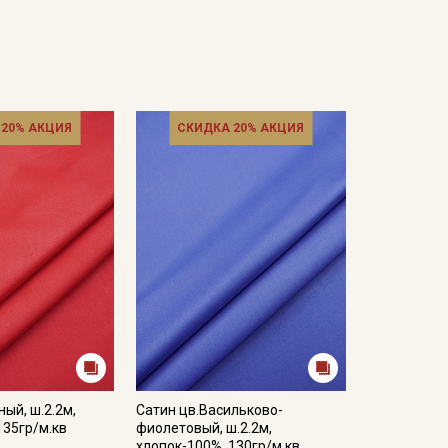
 20% АКЦИЯ
СКИДКА 20% АКЦИЯ
ный, ш.2.2м,
Сатин цв.Васильково-
135гр/м.кв
фиолетовый, ш.2.2м,
хлопок-100%, 130гр/м.кв