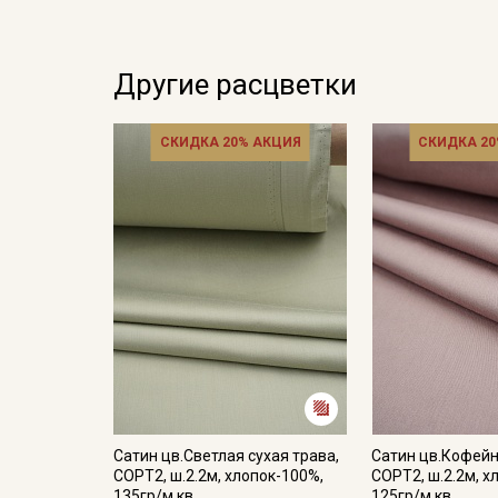
Другие расцветки
СКИДКА 20% АКЦИЯ
СКИДКА 20
Сатин цв.Светлая сухая трава,
Сатин цв.Кофейн
СОРТ2, ш.2.2м, хлопок-100%,
СОРТ2, ш.2.2м, х
135гр/м.кв
125гр/м.кв