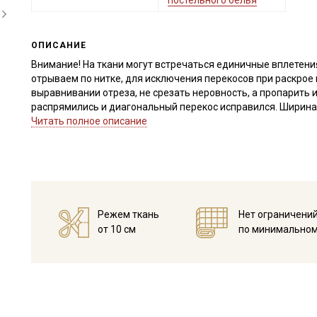
постельного белья
ОПИСАНИЕ
Внимание! На ткани могут встречаться единичные вплетени
отрываем по нитке, для исключения перекосов при раскрое 
выравнивании отреза, не срезать неровность, а пропарить и
распрямились и диагональный перекос исправился. Ширина 
Читать полное описание
Сатин – это хлопковый материал из крученой нити двойного
имеет гладкую, блестящую лицевую поверхность и шерохов
Сатин обладает высокой прочностью, воздухопроницаемост
приятная.
Сатин используется при пошиве постельного белья, домашн
качестве подкладочного материала.
Режем ткань
Нет ограничени
Ткань натуральная дает усадку до 5%, перед пошивом пост
от 10 см
по минимальном
не выше 40C.
Уход:
- стирка до 40С, отдельно от синтетических материалов;
- запрещено использовать средства с содержанием хлора;
- сушить в подвешенном и расправленном состоянии, в зате
- гладить, рекомендуется с паром используя умеренный ре