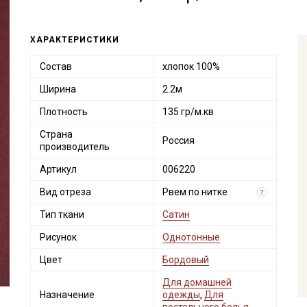
ХАРАКТЕРИСТИКИ
Состав
хлопок 100%
Ширина
2.2м
Плотность
135 гр/м.кв
Страна
Россия
производитель
Артикул
006220
Вид отреза
Рвем по нитке
?
Тип ткани
Сатин
Рисунок
Однотонные
Цвет
Бордовый
Для домашней
Назначение
одежды
,
Для