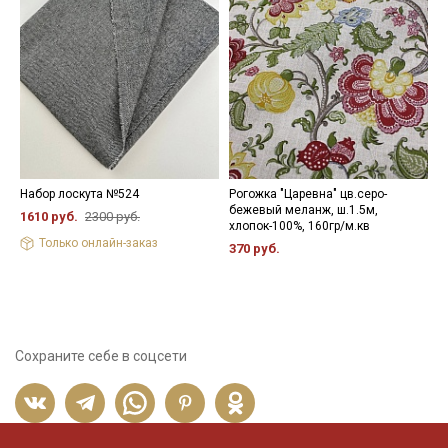
Набор лоскута №524
Рогожка "Царевна" цв.серо-
В
бежевый меланж, ш.1.5м,
ш
1610 руб.
2300 руб.
хлопок-100%, 160гр/м.кв
2
Только онлайн-заказ
370 руб.
Сохраните себе в соцсети