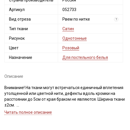
Страна производитель
Россия
Артикул
052733
Вид отреза
Рвем по нитке
?
Тип ткани
Сатин
Рисунок
Однотонные
Цвет
Розовый
Назначение
Для постельного белья
Описание
Внимание! На ткани могут встречаться единичный вплетения
утолщенной или цветной нити, дефекты вдоль кромки на
расстоянии до 5см от края браком не являются. Ширина ткани
±2см.
Ткань при продаже отрываем по нитке, для исключения
Читать полное описание
перекосов при раскрое или после стирки готового
изделия. Важно, при выравнивании отреза, не срезать
неровность, а пропарить и подтянуть ткань по диагонали,