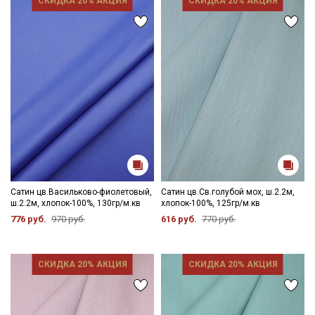
СКИДКА 20% АКЦИЯ
СКИДКА 20% АКЦИЯ
Электронная почта
Подписаться
Ознакомлен(а) с
Политикой обработки персональных
данных
и даю
Согласие на обработку персональных
данных
Даю
Согласие на получение рекламных и
информационных рассылок
Сатин цв.Васильково-фиолетовый,
Сатин цв.Св.голубой мох, ш.2.2м,
ш.2.2м, хлопок-100%, 130гр/м.кв
хлопок-100%, 125гр/м.кв
776 руб.
970 руб.
616 руб.
770 руб.
СКИДКА 20% АКЦИЯ
СКИДКА 20% АКЦИЯ