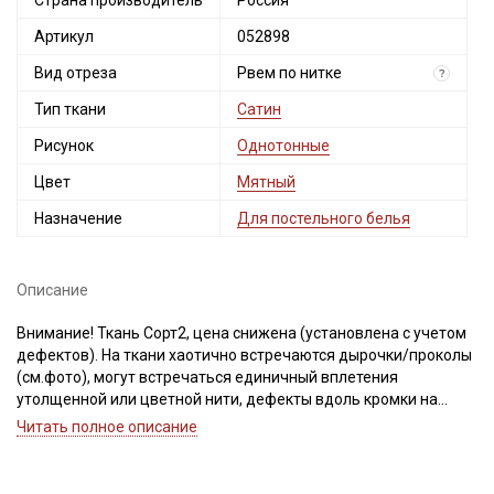
Страна производитель
Россия
Артикул
052898
Вид отреза
Рвем по нитке
?
Тип ткани
Сатин
Рисунок
Однотонные
Цвет
Мятный
Назначение
Для постельного белья
Описание
Внимание! Ткань Сорт2, цена снижена (установлена с учетом
дефектов). На ткани хаотично встречаются дырочки/проколы
(см.фото), могут встречаться единичный вплетения
утолщенной или цветной нити, дефекты вдоль кромки на
расстоянии до 5см от края браком не являются. Ширина ткани
Читать полное описание
±2см.
Ткань при продаже отрываем по нитке, для исключения
перекосов при раскрое или после стирки готового