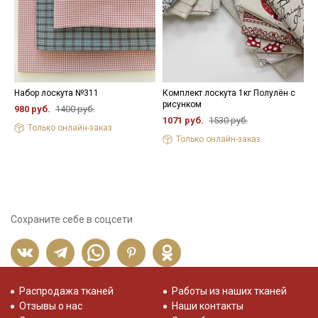
Набор лоскута №311
Комплект лоскута 1кг Полулён с
Т
рисунком
г
980 руб.
1400 руб.
1
1071 руб.
1530 руб.
Только онлайн-заказ
3
Только онлайн-заказ
Сохраните себе в соцсети
Распродажа тканей
Работы из наших тканей
Отзывы о нас
Наши контакты