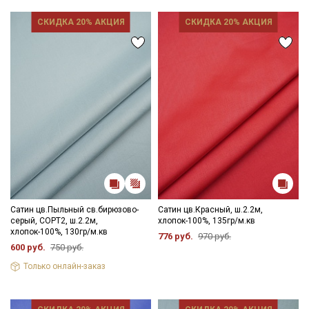
- гладить, рекомендуется с паром используя умеренный
режим.
СКИДКА 20% АКЦИЯ
СКИДКА 20% АКЦИЯ
Цветопередача (тон) может отличаться от оригинального
цвета ткани в зависимости от настроек вашего монитора и в
зависимости от партии.
Сатин цв.Пыльный св.бирюзово-
Сатин цв.Красный, ш.2.2м,
серый, СОРТ2, ш.2.2м,
хлопок-100%, 135гр/м.кв
хлопок-100%, 130гр/м.кв
776 руб.
970 руб.
600 руб.
750 руб.
Только онлайн-заказ