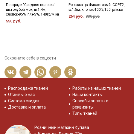
Пестрядь "Средняя полоска"
Рогожка цв.Фиолетовый, СОРТ2,
М
цв.голубой мох, ш.1.4м,
ш.1.5м, хлопок-100%,150гр/м.кв
д
хлопок-95%, п/э-5%, 140гр/м.кв
г
264 руб.
330 руб.
х
550 руб.
5
Сохраните себе в соцсети
Распродажа тканей
Работы из наших тканей
Отзывы о нас
Наши контакты
Система скидок
Способы оплаты и
Доставка и оплата
реквизиты
Типы тканей
Розничный магазин Купава