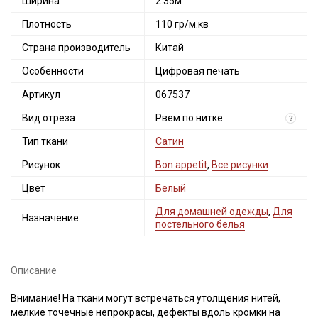
Ширина
2.35м
Плотность
110 гр/м.кв
Страна производитель
Китай
Особенности
Цифровая печать
Артикул
067537
Вид отреза
Рвем по нитке
?
Тип ткани
Сатин
Рисунок
Bon appetit
,
Все рисунки
Секретная рассылка от Купава
Цвет
Белый
Мы публикуем здесь дополнительные
Для домашней одежды
,
Для
Назначение
промокоды и скидки до 30% на узкие
постельного белья
категории тканей
Электронная почта
Описание
Внимание! На ткани могут встречаться утолщения нитей,
мелкие точечные непрокрасы, дефекты вдоль кромки на