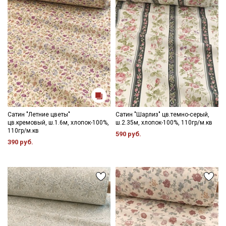
Даю
Согласие на получение рекламных и
информационных рассылок
Сатин "Летние цветы"
Сатин "Шарлиз" цв.темно-серый,
цв.кремовый, ш.1.6м, хлопок-100%,
ш.2.35м, хлопок-100%, 110гр/м.кв
110гр/м.кв
590 руб.
390 руб.