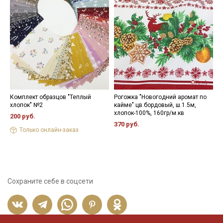
Комплект образцов "Теплый
Рогожка "Новогодний аромат по
М
хлопок" №2
кайме" цв.бордовый, ш.1.5м,
х
хлопок-100%, 160гр/м.кв
200 руб.
6
370 руб.
Только онлайн-заказ
Сохраните себе в соцсети