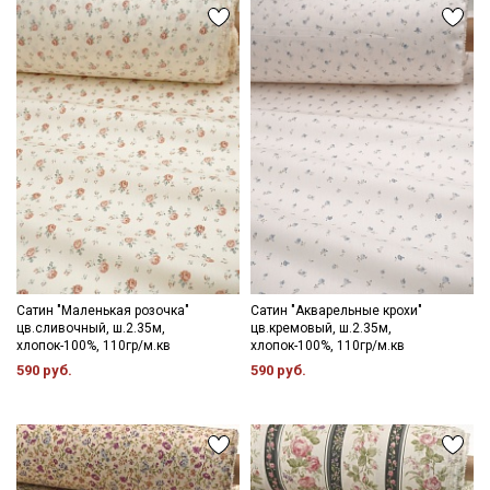
Цветопередача (тон) может отличаться от оригинального
цвета ткани в зависимости от настроек вашего монитора и в
зависимости от партии.
Секретная рассылка от Купава
Мы публикуем здесь дополнительные
промокоды и скидки до 30% на узкие
категории тканей
Электронная почта
Сатин "Маленькая розочка"
Сатин "Акварельные крохи"
цв.сливочный, ш.2.35м,
цв.кремовый, ш.2.35м,
хлопок-100%, 110гр/м.кв
хлопок-100%, 110гр/м.кв
590 руб.
590 руб.
Подписаться
Ознакомлен(а) с
Политикой обработки персональных
данных
и даю
Согласие на обработку персональных
данных