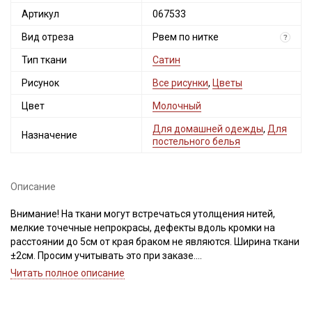
Артикул
067533
Вид отреза
Рвем по нитке
?
Тип ткани
Сатин
Рисунок
Все рисунки
,
Цветы
Цвет
Молочный
Для домашней одежды
,
Для
Назначение
постельного белья
Описание
Внимание! На ткани могут встречаться утолщения нитей,
мелкие точечные непрокрасы, дефекты вдоль кромки на
расстоянии до 5см от края браком не являются. Ширина ткани
±2см. Просим учитывать это при заказе.
Читать полное описание
Сатин – это хлопковый материал из крученой нити двойного
плетения, благодаря особому плетению нитей имеет гладкую,
блестящую лицевую поверхность и шероховатую, плотную