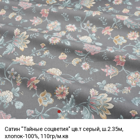
Сатин "Тайные соцветия" цв.т серый, ш.2.35м,
хлопок-100%, 110гр/м.кв