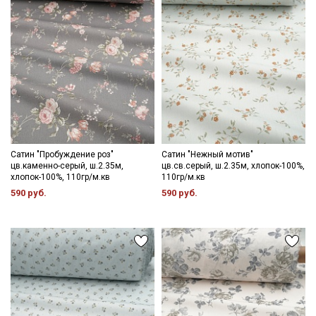
Даю
Согласие на получение рекламных и
информационных рассылок
Сатин "Пробуждение роз"
Сатин "Нежный мотив"
цв.каменно-серый, ш.2.35м,
цв.св.серый, ш.2.35м, хлопок-100%,
хлопок-100%, 110гр/м.кв
110гр/м.кв
590 руб.
590 руб.