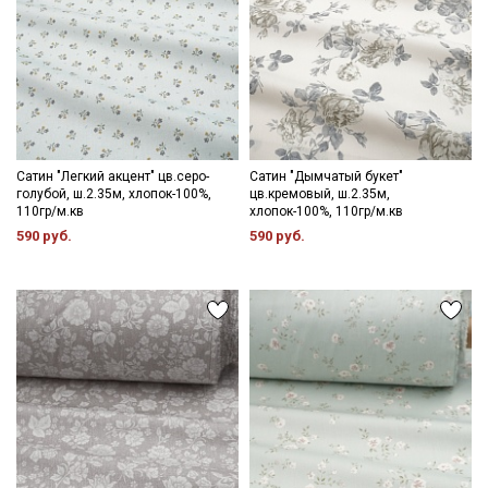
Сатин "Легкий акцент" цв.серо-
Сатин "Дымчатый букет"
голубой, ш.2.35м, хлопок-100%,
цв.кремовый, ш.2.35м,
110гр/м.кв
хлопок-100%, 110гр/м.кв
590 руб.
590 руб.