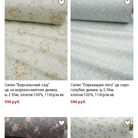
режим.
Цветопередача (тон) может отличаться от оригинального
цвета ткани в зависимости от настроек вашего монитора и в
зависимости от партии.
Секретная рассылка от Купава
Мы публикуем здесь дополнительные
промокоды и скидки до 30% на узкие
категории тканей
Электронная почта
Сатин "Версальский сад"
Сатин "Порхающее лето" цв.серо-
цв.св.морозно-мятная дымка,
голубая дымка, ш.2.35м,
ш.2.35м, хлопок-100%, 110гр/м.кв
хлопок-100%, 110гр/м.кв
590 руб.
590 руб.
Подписаться
Ознакомлен(а) с
Политикой обработки персональных
данных
и даю
Согласие на обработку персональных
данных