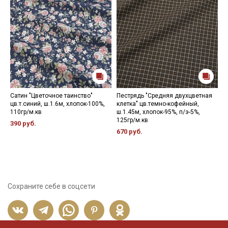
Сатин "Цветочное таинство"
Пестрядь "Средняя двухцветная
К
цв.т.синий, ш.1.6м, хлопок-100%,
клетка" цв.темно-кофейный,
с
110гр/м.кв
ш.1.45м, хлопок-95%, п/э-5%,
ц
125гр/м.кв
х
390 руб.
670 руб.
8
Сохраните себе в соцсети