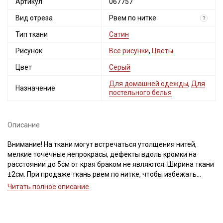
Артикул
067757
Вид отреза
Рвем по нитке
?
Тип ткани
Сатин
Рисунок
Все рисунки
,
Цветы
Цвет
Серый
Для домашней одежды
,
Для
Назначение
постельного белья
Описание
Внимание! На ткани могут встречаться утолщения нитей,
мелкие точечные непрокрасы, дефекты вдоль кромки на
расстоянии до 5см от края браком не являются. Ширина ткани
±2см. При продаже ткань рвем по нитке, чтобы избежать
перекоса ткани при дальнейшей обработке. Важно, при
Читать полное описание
выравнивании отреза не срезать неровность, а пропарить и
подтянуть ткань по диагонали, чтобы нити распрямились и
диагональный перекос исправился. Просим учитывать это при