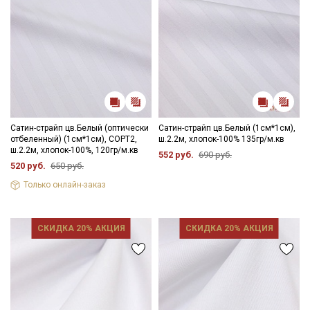
данных
и даю
Согласие на обработку персональных
данных
Даю
Согласие на получение рекламных и
информационных рассылок
Сатин-страйп цв.Белый (оптически
Сатин-страйп цв.Белый (1см*1см),
отбеленный) (1см*1см), СОРТ2,
ш.2.2м, хлопок-100% 135гр/м.кв
ш.2.2м, хлопок-100%, 120гр/м.кв
552 руб.
690 руб.
520 руб.
650 руб.
Только онлайн-заказ
СКИДКА 20% АКЦИЯ
СКИДКА 20% АКЦИЯ