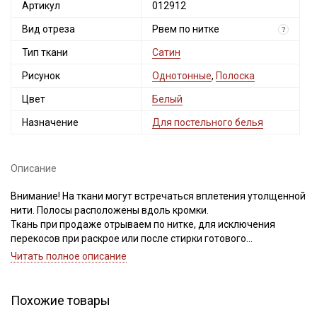
Артикул
012912
Вид отреза
Рвем по нитке
?
Тип ткани
Сатин
Рисунок
Однотонные
,
Полоска
Цвет
Белый
Назначение
Для постельного белья
Описание
Внимание! На ткани могут встречаться вплетения утолщенной
нити. Полосы расположены вдоль кромки.
Ткань при продаже отрываем по нитке, для исключения
перекосов при раскрое или после стирки готового
изделия. Важно, при выравнивании отреза, не срезать
Читать полное описание
неровность, а пропарить и подтянуть ткань по диагонали,
чтобы нити распрямились и диагональный перекос
исправился.
Похожие товары
Просим учитывать это при покупке.