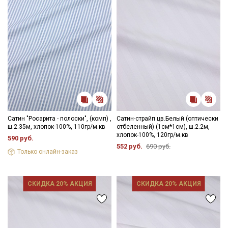
- гладить, рекомендуется с паром используя умеренный
режим.
Цветопередача (тон) может отличаться от оригинального
цвета ткани в зависимости от настроек вашего монитора и в
зависимости от партии.
Секретная рассылка от Купава
Мы публикуем здесь дополнительные
промокоды и скидки до 30% на узкие
категории тканей
Сатин "Росарита - полоски", (комп) ,
Сатин-страйп цв.Белый (оптически
ш.2.35м, хлопок-100%, 110гр/м.кв
отбеленный) (1см*1см), ш.2.2м,
хлопок-100%, 120гр/м.кв
590 руб.
Электронная почта
552 руб.
690 руб.
Только онлайн-заказ
СКИДКА 20% АКЦИЯ
СКИДКА 20% АКЦИЯ
Подписаться
Ознакомлен(а) с
Политикой обработки персональных