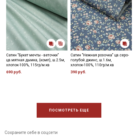
Сатин "Букет мечты - веточки"
Сатин "Нежная розочка" цв.серо-
С
цв.мятная дымка, (комп), ш.2.5м,
голубой джинс, ш.1.6м,
в
хлопок-100%, 115гр/м.кв
хлопок-100%, 110гр/м.кв
х
690 руб.
390 руб.
3
ПОСМОТРЕТЬ ЕЩЕ
Сохраните себе в соцсети