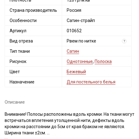
Плотность
120 гр/м.кв
Страна производитель
Россия
Особенности
Сатин-страйп
Артикул
010652
Вид отреза
Рвем по нитке
?
Тип ткани
Сатин
Рисунок
Однотонные
,
Полоска
Цвет
Бежевый
Назначение
Для постельного белья
Описание
Внимание! Полосы расположены вдоль кромки. На ткани могут
встречаться вплетения утолщенной нити, дефекты вдоль
кромки на расстоянии до 5см от края браком не являются.
Ширина ткани ±2см.