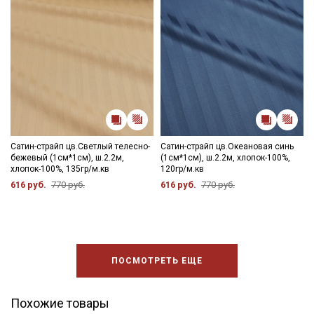
Сатин-страйп цв.Светлый телесно-
Сатин-страйп цв.Океановая синь
бежевый (1см*1см), ш.2.2м,
(1см*1см), ш.2.2м, хлопок-100%,
хлопок-100%, 135гр/м.кв
120гр/м.кв
616 руб.
770 руб.
616 руб.
770 руб.
ПОСМОТРЕТЬ ЕЩЕ
Похожие товары