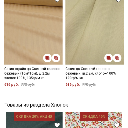
Сатин-страйп цв.Светлый телесно-
Сатин цв.Светлый телесно-
бежевый (1см*1см), ш.2.2м,
бежевый, ш.2.2м, хлопок-100%,
хлопок-100%, 135гр/м.кв
120гр/м.кв
616 руб.
770 руб.
616 руб.
770 руб.
Товары из раздела Хлопок
СКИДКА 20% АКЦИЯ
СКИДКА 40%