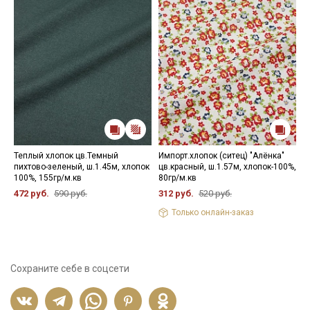
Теплый хлопок цв.Темный
Импорт.хлопок (ситец) "Алёнка"
Ф
пихтово-зеленый, ш.1.45м, хлопок
цв.красный, ш.1.57м, хлопок-100%,
п
100%, 155гр/м.кв
80гр/м.кв
х
472 руб.
590 руб.
312 руб.
520 руб.
4
Только онлайн-заказ
Сохраните себе в соцсети