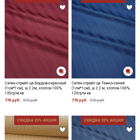
Даю
Согласие на получение рекламных и
информационных рассылок
Сатин-страйп цв.Бордово-красный
Сатин-страйп цв.Темно-синий
(1см*1см), ш.2.2м, хлопок-100%,
(1см*1см), ш.2.2 м, хлопок-100%,
135гр/м.кв
120гр/м.кв
776 руб.
970 руб.
776 руб.
970 руб.
СКИДКА 20% АКЦИЯ
СКИДКА 20% АКЦИЯ