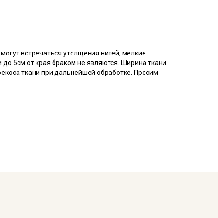
е могут встречаться утолщения нитей, мелкие
 до 5см от края браком не являются. Ширина ткани
ерекоса ткани при дальнейшей обработке. Просим
 плетения, благодаря особому плетению нитей
атую, плотную изнанку.
воздухопроницаемостью, теплопроводностью и
.
ьно подходит для пошива постельного, домашней
ья и легких занавесок, в качестве подкладочного
тирайте отрез при температуре дальнейших стирок,