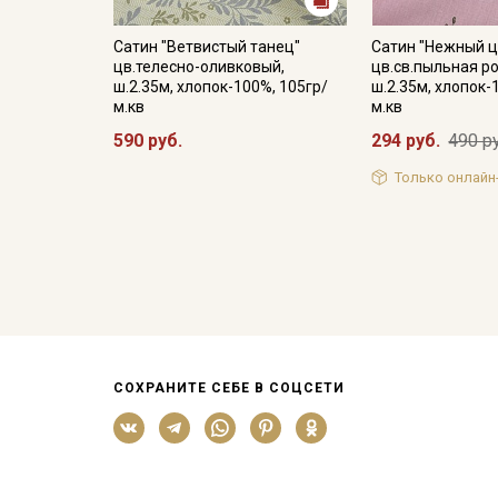
Сатин "Ветвистый танец"
Сатин "Нежный ц
цв.телесно-оливковый,
цв.св.пыльная ро
ш.2.35м, хлопок-100%, 105гр/
ш.2.35м, хлопок-
м.кв
м.кв
590 руб.
294 руб.
490 р
Только онлайн
СОХРАНИТЕ СЕБЕ В СОЦСЕТИ