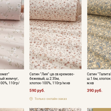
- запрещено использовать средства с содержанием хлора;
- сушить в подвешенном и расправленном состоянии, в зате
- гладить, рекомендуется с паром используя умеренный ре
Цветопередача (тон) может отличаться от оригинального цв
монитора и в зависимости от партии.
ромат"
Сатин "Лия" цв.св.кремово-
Сатин "Талита
ый жемчуг,
бежевый, ш.2.35м,
ш.1.6м, хлопок
100%, 110гр/
хлопок-100%, 110гр/м.кв
м.кв
590 руб.
390 руб.
Только онлайн-заказ
Секретная рассылка от