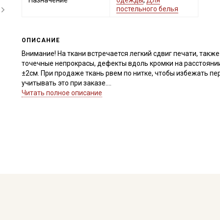
Назначение
одежды
,
Для
постельного белья
ОПИСАНИЕ
Внимание! На ткани встречается легкий сдвиг печати, такж
точечные непрокрасы, дефекты вдоль кромки на расстоянии
±2см. При продаже ткань рвем по нитке, чтобы избежать п
учитывать это при заказе.
Читать полное описание
Сатин – это хлопковый материал из крученой нити двойного
имеет гладкую, блестящую лицевую поверхность и шерохов
Ткань обладает высокой прочностью, гигроскопичностью, 
устойчивостью к истиранию, неаллергенна, усадка до
10%
Приятный на ощупь материал, гладкий и блестящий, идеал
одежды, одежды для сна, платьев и рубашек, столового бел
материала.
Ткань натуральная дает усадку до 10%, перед пошивом пос
не выше 40C.
Уход:
- стирка до 40С, отдельно от синтетических материалов;