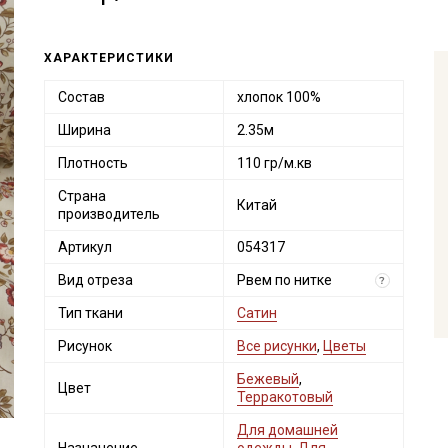
ХАРАКТЕРИСТИКИ
Состав
хлопок 100%
Ширина
2.35м
Плотность
110 гр/м.кв
Страна
Китай
производитель
Артикул
054317
Вид отреза
Рвем по нитке
?
Тип ткани
Сатин
Рисунок
Все рисунки
,
Цветы
Бежевый
,
Цвет
Терракотовый
Для домашней