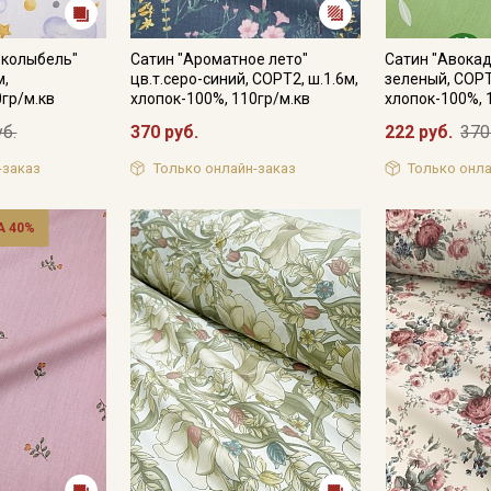
 колыбель"
Сатин "Ароматное лето"
Сатин "Авокад
м,
цв.т.серо-синий, СОРТ2, ш.1.6м,
зеленый, СОРТ
0гр/м.кв
хлопок-100%, 110гр/м.кв
хлопок-100%, 
уб.
370 руб.
222 руб.
370
-заказ
Только онлайн-заказ
Только онла
 40%