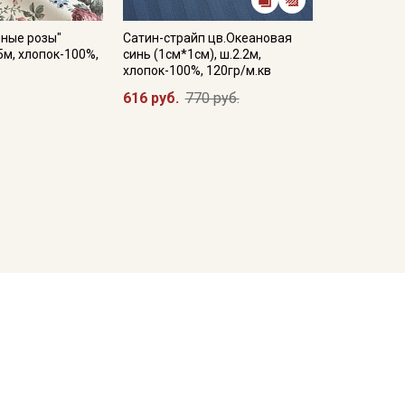
шные розы"
Сатин-страйп цв.Океановая
5м, хлопок-100%,
синь (1см*1см), ш.2.2м,
хлопок-100%, 120гр/м.кв
616 руб.
770 руб.