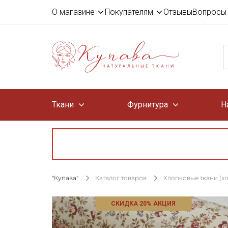
О магазине
Покупателям
Отзывы
Вопросы 
Ткани
Фурнитура
Н
"Купава"
Каталог товаров
Хлопковые ткани (х
СКИДКА 20% АКЦИЯ