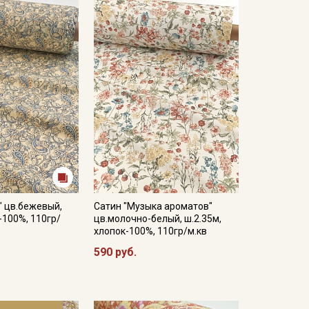
мненном месте, не пересушивать;
жим.
ета ткани в зависимости от настроек вашего
" цв.бежевый,
Сатин "Музыка ароматов"
-100%, 110гр/
цв.молочно-белый, ш.2.35м,
хлопок-100%, 110гр/м.кв
590 руб.