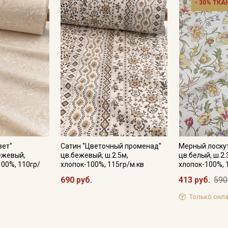
- 30% ТКА
Купава
Мы публикуем здесь дополнительные
промокоды и скидки до 30% на узкие
категории тканей
Электронная почта
Подписаться
вет"
Сатин "Цветочный променад"
Мерный лоскут
ежевый,
цв.бежевый, ш.2.5м,
цв.белый, ш.2.
100%, 110гр/
хлопок-100%, 115гр/м.кв
хлопок-100%, 
Ознакомлен(а) с
Политикой обработки персональных
данных
и даю
Согласие на обработку персональных
690 руб.
413 руб.
590
данных
Только онла
Даю
Согласие на получение рекламных и
информационных рассылок