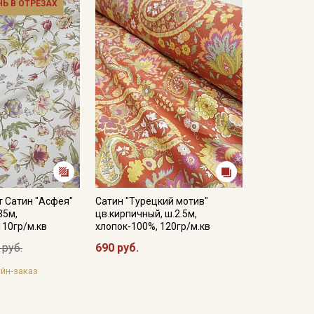
НЬ В ОТРЕЗАХ
 Сатин "Асфея"
Сатин "Турецкий мотив"
35м,
цв.кирпичный, ш.2.5м,
110гр/м.кв
хлопок-100%, 120гр/м.кв
 руб.
690 руб.
йн-заказ