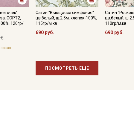
веточек"
Сатин "Вьющаяся симфония"
Сатин "Роско
за, СОРТ2,
цв.белый, ш.2.5м, хлопок-100%,
цв.белый, ш.2.
100%, 120гр/
115гр/м.кв
110гр/м.кв
690 руб.
690 руб.
уб.
-заказ
ПОСМОТРЕТЬ ЕЩЕ