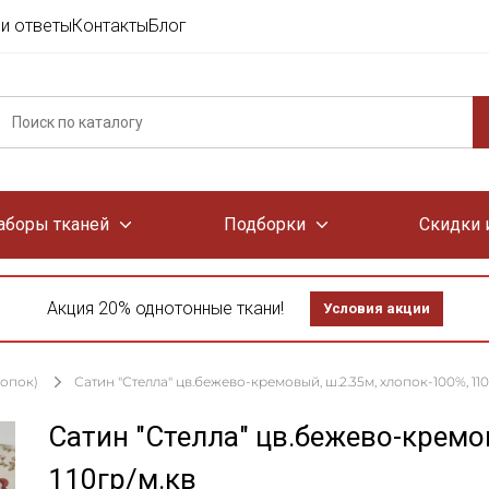
и ответы
Контакты
Блог
аборы тканей
Подборки
Скидки 
Акция 20% однотонные ткани!
Условия акции
лопок)
Сатин "Стелла" цв.бежево-кремовый, ш.2.35м, хлопок-100%, 110
Сатин "Стелла" цв.бежево-кремо
110гр/м.кв