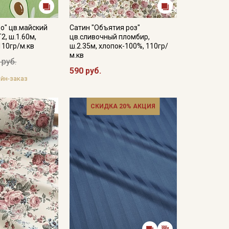
о" цв.майский
Сатин "Объятия роз"
2, ш.1.60м,
цв.сливочный пломбир,
110гр/м.кв
ш.2.35м, хлопок-100%, 110гр/
м.кв
 руб.
590 руб.
йн-заказ
СКИДКА 20% АКЦИЯ