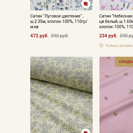
Сатин "Луговое цветение" ,
Сатин "Небесная
ш.2.35м, хлопок-100%, 110гр/
цв.белый, ш.1.60
м.кв
хлопок-100%, 11
472 руб.
590 руб.
234 руб.
390 р
Только онлайн
СКИДКА