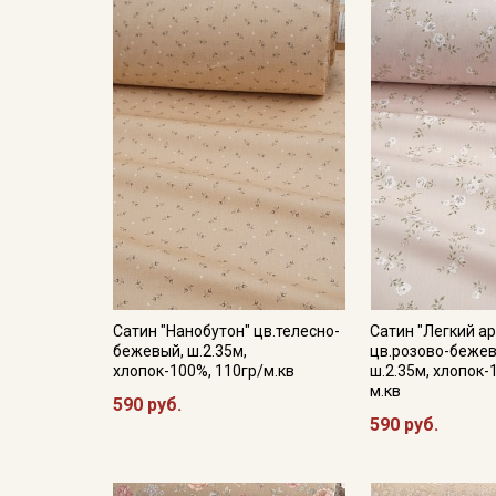
Сатин "Нанобутон" цв.телесно-
Сатин "Легкий а
бежевый, ш.2.35м,
цв.розово-бежев
хлопок-100%, 110гр/м.кв
ш.2.35м, хлопок-
м.кв
590 руб.
590 руб.