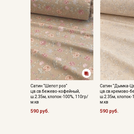
Сатин "Шепот роз"
Сатин "Дымка-Ц
цв.св.бежево-кофейный,
цв.св.кремово-б
ш.2.35м, хлопок-100%, 110гр/
ш.2.35м, хлопок-
м.кв
м.кв
590 руб.
590 руб.