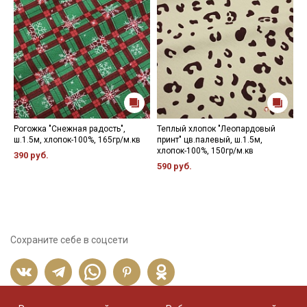
Рогожка "Снежная радость",
Теплый хлопок "Леопардовый
Н
ш.1.5м, хлопок-100%, 165гр/м.кв
принт" цв.палевый, ш.1.5м,
8
хлопок-100%, 150гр/м.кв
390 руб.
590 руб.
Сохраните себе в соцсети