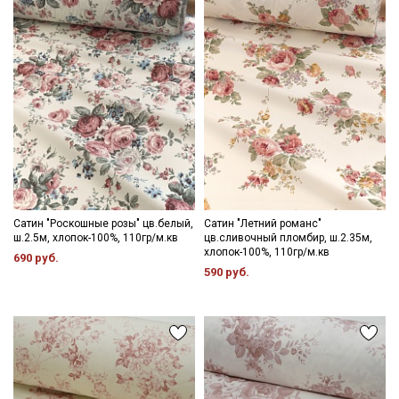
Цветопередача (тон) может отличаться от оригинального
цвета ткани в зависимости от настроек вашего монитора и в
зависимости от партии.
Секретная рассылка от Купава
Мы публикуем здесь дополнительные
промокоды и скидки до 30% на узкие
категории тканей
Электронная почта
Сатин "Роскошные розы" цв.белый,
Сатин "Летний романс"
ш.2.5м, хлопок-100%, 110гр/м.кв
цв.сливочный пломбир, ш.2.35м,
хлопок-100%, 110гр/м.кв
690 руб.
590 руб.
Подписаться
Ознакомлен(а) с
Политикой обработки персональных
данных
и даю
Согласие на обработку персональных
данных