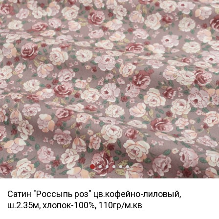
Сатин "Россыпь роз" цв.кофейно-лиловый,
ш.2.35м, хлопок-100%, 110гр/м.кв