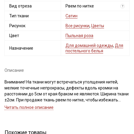
Вид отреза
Рвем по нитке
?
Тип ткани
Сатин
Рисунок
Все рисунки
,
Цветы
Цвет
Пыльная роза
Для домашней одежды
,
Для
Назначение
постельного белья
Описание
Внимание! На ткани могут встречаться утолщения нитей,
мелкие точечные непрокрасы, дефекты вдоль кромки на
расстоянии до 5см от края браком не являются. Ширина ткани
±2см. При продаже ткань рвем по нитке, чтобы избежать
перекоса ткани при дальнейшей обработке. Важно, при
Читать полное описание
выравнивании отреза не срезать неровность, а пропарить и
подтянуть ткань по диагонали, чтобы нити распрямились и
диагональный перекос исправился. Просим учитывать это при
заказе.
Похожие товары