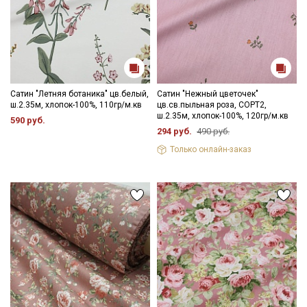
Сатин "Летняя ботаника" цв.белый,
Сатин "Нежный цветочек"
ш.2.35м, хлопок-100%, 110гр/м.кв
цв.св.пыльная роза, СОРТ2,
ш.2.35м, хлопок-100%, 120гр/м.кв
590 руб.
294 руб.
490 руб.
Только онлайн-заказ