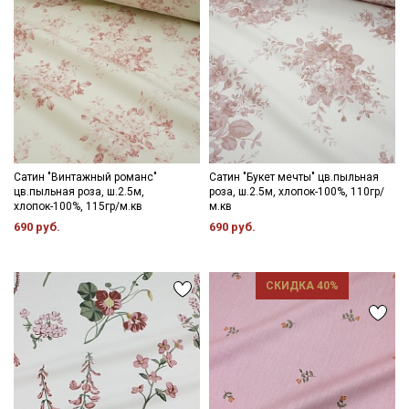
Даю
Согласие на получение рекламных и
информационных рассылок
Сатин "Винтажный романс"
Сатин "Букет мечты" цв.пыльная
цв.пыльная роза, ш.2.5м,
роза, ш.2.5м, хлопок-100%, 110гр/
хлопок-100%, 115гр/м.кв
м.кв
690 руб.
690 руб.
СКИДКА 40%