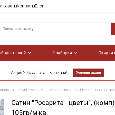
и ответы
Контакты
Блог
аборы тканей
Подборки
Скидки 
Акция 20% однотонные ткани!
Условия акции
лопок)
Сатин "Росарита - цветы", (комп), ш.2.35м, хлопок-100%, 105гр/м
Сатин "Росарита - цветы", (комп)
105гр/м.кв