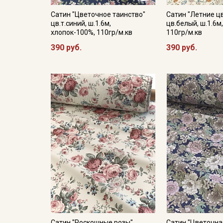
Сатин "Цветочное таинство"
Сатин "Летние ц
цв.т.синий, ш.1.6м,
цв.белый, ш.1.6м
хлопок-100%, 110гр/м.кв
110гр/м.кв
390 руб.
390 руб.
Сатин "Роскошные розы"
Сатин "Цветочна