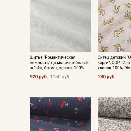
Шитье "Романтическая
Ситец детский "
нежность" цв.молочно-белый,
корги", СОРТ2, ш.
ш.1.4м, батист, хлопок-100%
хлопок-100%, 96г
920 руб.
1150 руб.
180 руб.