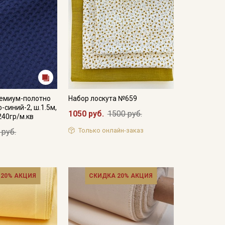
емиум-полотно
Набор лоскута №659
о-синий-2, ш.1.5м,
1050 руб.
1500 руб.
240гр/м.кв
Только онлайн-заказ
 руб.
 20% АКЦИЯ
СКИДКА 20% АКЦИЯ