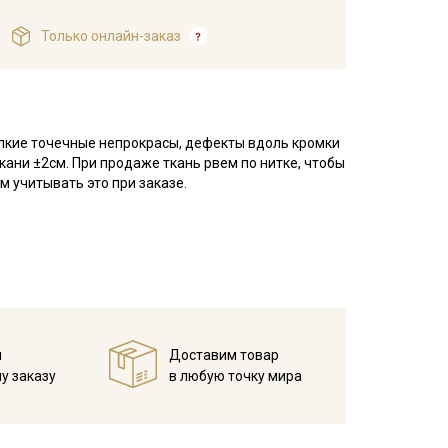
Только онлайн-заказ
елкие точечные непрокрасы, дефекты вдоль кромки
кани ±2см. При продаже ткань рвем по нитке, чтобы
 учитывать это при заказе.
 плетения, благодаря особому плетению нитей
атую, плотную изнанку.
воздухопроницаемостью, теплопроводностью и
.
ьно подходит для пошива постельного, домашней
ья и легких занавесок, в качестве подкладочного
й
Доставим товар
у заказу
в любую точку мира
тирайте отрез при температуре дальнейших стирок,