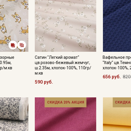
Озорные
Сатин "Легкий аромат"
Вафельное пр
0.95м,
цв.розово-бежевый жемчуг,
"Italy" цв.Темн
р/м.кв
ш.2.35м, хлопок-100%, 110гр/
хлопок-100%, 
м.кв
656 руб.
820
590 руб.
СКИДКА 20% АКЦИЯ
СКИДКА