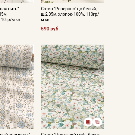
ная нить"
Сатин "Реверанс" цв.белый,
35м,
ш.2.35м, хлопок-100%, 110гр/
110гр/м.кв
м.кв
590 руб.
чный променад"
Сатин "Цветущий май - белые