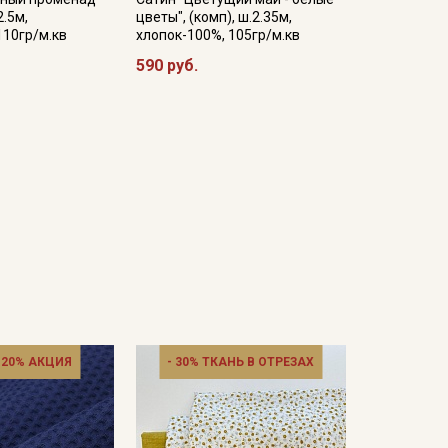
2.5м,
цветы", (комп), ш.2.35м,
110гр/м.кв
хлопок-100%, 105гр/м.кв
590 руб.
 20% АКЦИЯ
- 30% ТКАНЬ В ОТРЕЗАХ