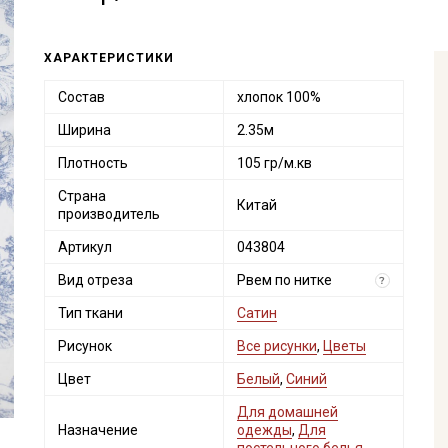
ХАРАКТЕРИСТИКИ
Состав
хлопок 100%
Ширина
2.35м
Плотность
105 гр/м.кв
Страна
Китай
производитель
Артикул
043804
Вид отреза
Рвем по нитке
?
Тип ткани
Сатин
Рисунок
Все рисунки
,
Цветы
Цвет
Белый
,
Синий
Для домашней
Назначение
одежды
,
Для