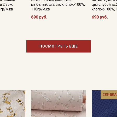
ш.2.35м,
цв.белый, ш.2.5м, хлопок-100%,
цв.голубой, ш.
0гр/м.кв
110гр/м.кв
хлопок-100%, 
690 руб.
690 руб.
ПОСМОТРЕТЬ ЕЩЕ
СКИДКА