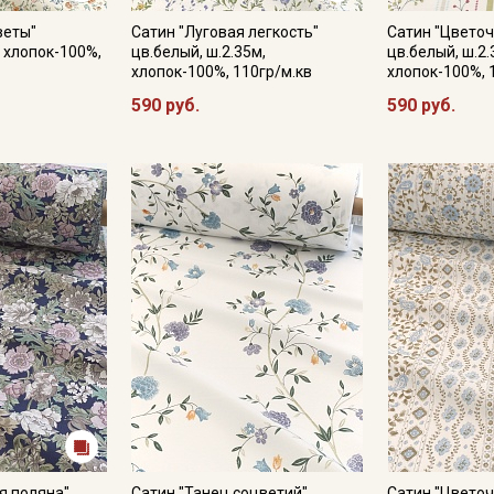
веты"
Сатин "Луговая легкость"
Сатин "Цветоч
, хлопок-100%,
цв.белый, ш.2.35м,
цв.белый, ш.2.
хлопок-100%, 110гр/м.кв
хлопок-100%, 
Подписаться
590 руб.
590 руб.
Ознакомлен(а) с
Политикой обработки персональных
данных
и даю
Согласие на обработку персональных
данных
Даю
Согласие на получение рекламных и
информационных рассылок
я поляна"
Сатин "Танец соцветий"
Сатин "Цвето