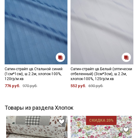
Сатин-страйп цв.Стальной синий
Сатин-страйп цв.Белый (оптически
(1см*1см), ш.2.2м, хлопок-100%,
отбеленный) (3см*3см), ш.2.2м,
120гр/м.кв
хлопок-100%, 125гр/м.кв
776 руб.
970 руб.
552 руб.
690 руб.
Товары из раздела Хлопок
СКИДКА 20%