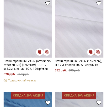
Сатин-страйп цв.Белый (оптически
Сатин-страйп цв.Белый (1см*1см),
отбеленный) (1см*1см), СОРТ2,
ш.2.2м, хлопок-100% 135гр/м.кв
ш.2.2м, хлопок-100%, 120гр/м.кв
552 руб.
690 руб.
520 руб.
650 руб.
Только онлайн-заказ
СКИДКА 20% АКЦИЯ
СКИДКА 20% АКЦИЯ