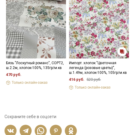
Бязь "Лоскутный романс", СОРТ2,
Импорт. хлопок "Цветочная
В
ш.2.2м, хлопок-100%, 135гр/м.кв
легенда (розовые цветы)",
ц
ш.1.49м, хлопок-100%, 105гр/м.кв
ш
470 руб.
416 руб.
520 руб.
4
Только онлайн-заказ
Только онлайн-заказ
Сохраните себе в соцсети