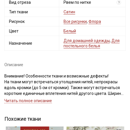
Мы публикуем здесь дополнительные
Вид отреза
Рвем по нитке
?
промокоды и скидки до 30% на узкие
Тип ткани
Сатин
категории тканей
Рисунок
Все рисунки
,
Флора
Электронная почта
Цвет
Белый
Для домашней одежды
,
Для
Назначение
постельного белья
Подписаться
Описание
Ознакомлен(а) с
Политикой обработки персональных
Внимание! Особенности ткани и возможные дефекты!
данных
и даю
Согласие на обработку персональных
На ткани могут встречаться утолщения нитей, непрокрасы
данных
вдоль кромки (до 5 см от кромки). Также могут встречаться
Даю
Согласие на получение рекламных и
короткие единичные вплетения нитей другого цвета. Ширина
информационных рассылок
ткани (± 2 см). Для данного вида ткани это браком и дефектом
Читать полное описание
не считается. Не вырезаем.
Ткань рвем, чтобы избежать перекоса ткани при дальнейшей
обработке.
Похожие ткани
Просим учитывать это при заказе.
Сатин – это хлопковый материал из крученой нити двойного