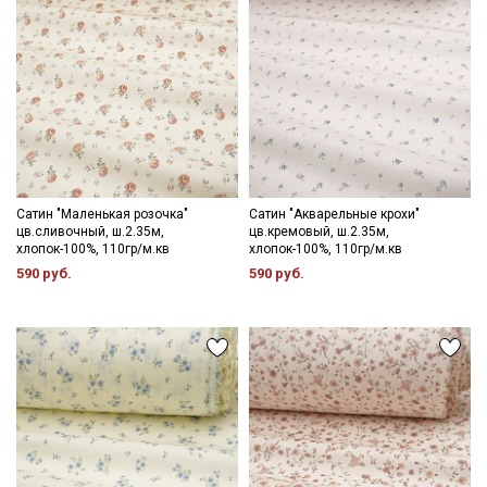
данных
и даю
Согласие на обработку персональных
данных
Даю
Согласие на получение рекламных и
информационных рассылок
Сатин "Маленькая розочка"
Сатин "Акварельные крохи"
цв.сливочный, ш.2.35м,
цв.кремовый, ш.2.35м,
хлопок-100%, 110гр/м.кв
хлопок-100%, 110гр/м.кв
590 руб.
590 руб.