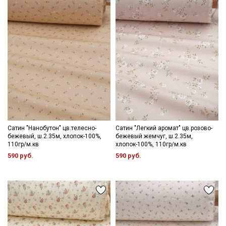
Цветопередача (тон) может отличаться от оригинального
цвета ткани в зависимости от настроек вашего монитора и в
зависимости от партии.
Секретная рассылка от Купава
Мы публикуем здесь дополнительные
промокоды и скидки до 30% на узкие
категории тканей
Сатин "Нанобутон" цв.телесно-
Сатин "Легкий аромат" цв.розово-
бежевый, ш.2.35м, хлопок-100%,
бежевый жемчуг, ш.2.35м,
Электронная почта
110гр/м.кв
хлопок-100%, 110гр/м.кв
590 руб.
590 руб.
Подписаться
Ознакомлен(а) с
Политикой обработки персональных