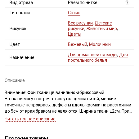
Вид отреза
Рвем по нитке
?
Тип ткани
Сатин
Все рисунки
,
Детские
Рисунок
рисунки
,
Животный мир
,
Цветы
Цвет
Бежевый
,
Молочный
Для домашней одежды
,
Для
Назначение
постельного белья
Описание
Внимание! Фон ткани цв.ванильно-абрикосовый.
На ткани могут встречаться утолщения нитей, мелкие
точечные непрокрасы, дефекты вдоль кромки на расстоянии
до 5см от края браком не являются. Ширина ткани ±2см. При
продаже ткань рвем по нитке, чтобы избежать перекоса
Читать полное описание
ткани при дальнейшей обработке. Просим учитывать это при
заказе.
Похожие товары