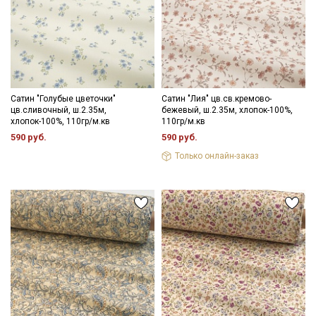
Сатин "Голубые цветочки"
Сатин "Лия" цв.св.кремово-
цв.сливочный, ш.2.35м,
бежевый, ш.2.35м, хлопок-100%,
хлопок-100%, 110гр/м.кв
110гр/м.кв
590 руб.
590 руб.
Только онлайн-заказ