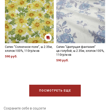
Сатин "Солнечное поле", ш.2.35м,
Сатин "Цветущая фантазия"
С
хлопок-100%, 110гр/м.кв
цв.голубой, ш.2.35м, хлопок-100%,
(
110гр/м.кв
1
590 руб.
590 руб.
7
ПОСМОТРЕТЬ ЕЩЕ
Сохраните себе в соцсети