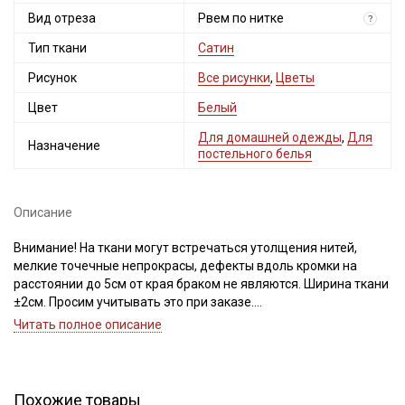
Вид отреза
Рвем по нитке
?
Тип ткани
Сатин
Рисунок
Все рисунки
,
Цветы
Цвет
Белый
Для домашней одежды
,
Для
Назначение
постельного белья
Описание
Внимание! На ткани могут встречаться утолщения нитей,
мелкие точечные непрокрасы, дефекты вдоль кромки на
расстоянии до 5см от края браком не являются. Ширина ткани
±2см. Просим учитывать это при заказе.
Читать полное описание
Сатин – это хлопковый материал из крученой нити двойного
плетения, благодаря особому плетению нитей имеет гладкую,
блестящую лицевую поверхность и шероховатую, плотную
изнанку.
Похожие товары