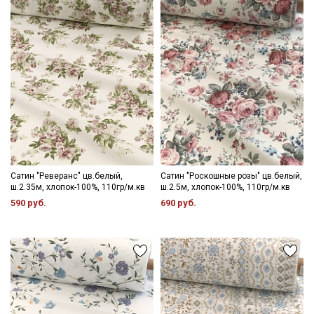
Секретная рассылка от Купава
Мы публикуем здесь дополнительные
промокоды и скидки до 30% на узкие
категории тканей
Электронная почта
Сатин "Реверанс" цв.белый,
Сатин "Роскошные розы" цв.белый,
ш.2.35м, хлопок-100%, 110гр/м.кв
ш.2.5м, хлопок-100%, 110гр/м.кв
590 руб.
690 руб.
Подписаться
Ознакомлен(а) с
Политикой обработки персональных
данных
и даю
Согласие на обработку персональных
данных