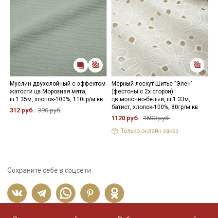
Муслин двухслойный с эффектом
Мерный лоскут Шитье "Элен"
М
жатости цв.Морозная мята,
(фестоны с 2х сторон)
э
ш.1.35м, хлопок-100%, 110гр/м.кв
цв.молочно-белый, ш.1.33м,
м
батист, хлопок-100%, 80гр/м.кв
х
312 руб.
390 руб.
1120 руб.
1600 руб.
5
Только онлайн-заказ
Сохраните себе в соцсети