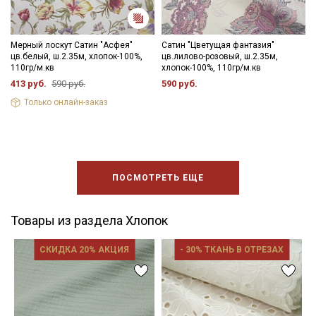
Мерный лоскут Сатин "Асфея"
Сатин "Цветущая фантазия"
цв.белый, ш.2.35м, хлопок-100%,
цв.лилово-розовый, ш.2.35м,
110гр/м.кв
хлопок-100%, 110гр/м.кв
413 руб.
590 руб.
590 руб.
Только онлайн-заказ
ПОСМОТРЕТЬ ЕЩЕ
Товары из раздела Хлопок
СКИДКА 20% АКЦИЯ
- 30% ТКАНЬ В ОТРЕЗАХ