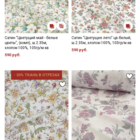
Сатин "Цветущий май - белые
Сатин "Цветущее лето" цв.белый,
цветы", (комп), ш.2.35м,
ш.2.35м, хлопок-100%, 105гр/м.кв
хлопок-100%, 105гр/м.кв
590 руб.
590 руб.
- 30% ТКАНЬ В ОТРЕЗАХ