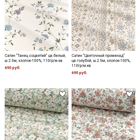
Даю
Согласие на получение рекламных и
информационных рассылок
Сатин "Танец соцветий" цв.белый,
Сатин "Цветочный променад"
ш.2.5м, хлопок-100%, 110гр/м.кв
цв.голубой, ш.2.5м, хлопок-100%,
110гр/м.кв
690 руб.
690 руб.