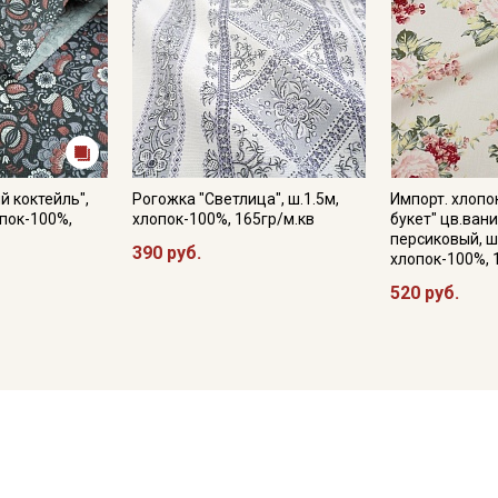
й коктейль",
Рогожка "Светлица", ш.1.5м,
Импорт. хлопо
опок-100%,
хлопок-100%, 165гр/м.кв
букет" цв.ван
персиковый, ш
390 руб.
хлопок-100%, 
520 руб.