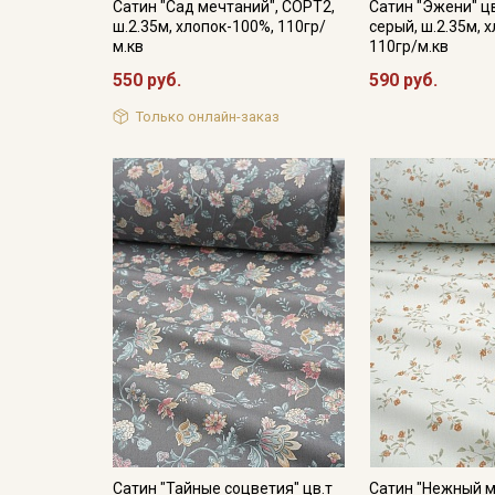
Сатин "Сад мечтаний", СОРТ2,
Сатин "Эжени" ц
ш.2.35м, хлопок-100%, 110гр/
серый, ш.2.35м, 
м.кв
110гр/м.кв
550 руб.
590 руб.
Только онлайн-заказ
Сатин "Тайные соцветия" цв.т
Сатин "Нежный м