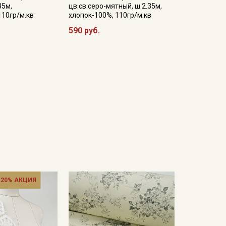
35м,
цв.св.серо-мятный, ш.2.35м,
110гр/м.кв
хлопок-100%, 110гр/м.кв
590 руб.
 20% АКЦИЯ