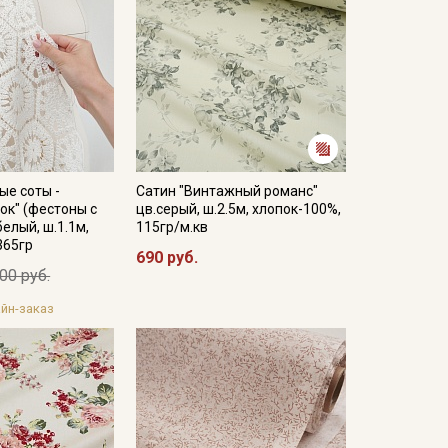
ые соты -
Сатин "Винтажный романс"
ок" (фестоны с
цв.серый, ш.2.5м, хлопок-100%,
белый, ш.1.1м,
115гр/м.кв
365гр
690 руб.
00 руб.
йн-заказ