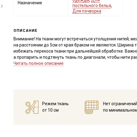
одежды
,
Для
Назначение
постельного белья
,
Для пэчворка
ОПИСАНИЕ
Внимание! На ткани могут встречаться утолщения нитей, м
на расстоянии до 5см от края браком не являются. Ширина т
избежать перекоса ткани при дальнейшей обработке. Важно
а пропарить и подтянуть ткань по диагонали, чтобы нити р
Просим учитывать это при заказе.
Читать полное описание
Сатин – это хлопковый материал из крученой нити двойного
имеет гладкую, блестящую лицевую поверхность и шерохов
Ткань обладает высокой прочностью, гигроскопичностью, 
устойчивостью к истиранию, неаллергенна, усадка до
10%
Режем ткань
Нет ограничени
Приятный на ощупь материал, гладкий и блестящий, идеал
от 10 см
по минимальном
одежды, одежды для сна, платьев и рубашек, столового бел
материала.
Ткань натуральная дает усадку до 10%, перед пошивом пос
не выше 40C.
Уход: