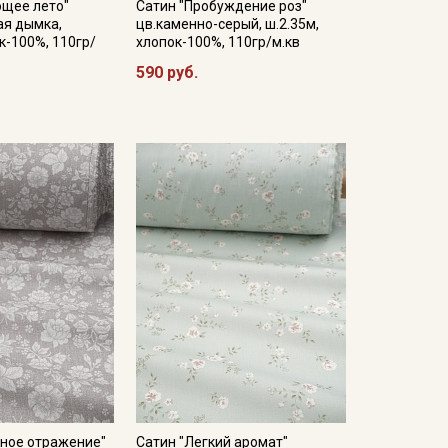
ющее лето"
Сатин "Пробуждение роз"
ая дымка,
цв.каменно-серый, ш.2.35м,
к-100%, 110гр/
хлопок-100%, 110гр/м.кв
590 руб.
чное отражение"
Сатин "Легкий аромат"