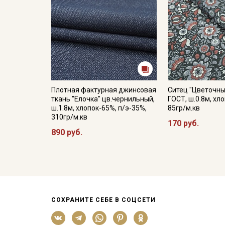
Плотная фактурная джинсовая
Ситец "Цветочны
ткань "Елочка" цв.чернильный,
ГОСТ, ш.0.8м, хл
ш.1.8м, хлопок-65%, п/э-35%,
85гр/м.кв
310гр/м.кв
170 руб.
890 руб.
СОХРАНИТЕ СЕБЕ В СОЦСЕТИ