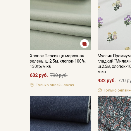
Хлопок Персик цв.морозная
Муслин Премиум
зелень, ш.2.5м, хлопок-100%,
гладкий "Милая 
130гр/м.кв
ш.2.5м, хлопок-1
м.кв
632 руб.
790 руб.
432 руб.
720 р
Только онлайн-заказ
Только онлайн