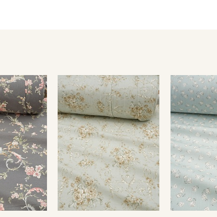
- стирка до 40С, отдельно от синтетических материалов;
- запрещено использовать средства с содержанием хлора;
- сушить в подвешенном и расправленном состоянии, в зате
- гладить, рекомендуется с паром используя умеренный ре
Цветопередача (тон) может отличаться от оригинального цв
монитора и в зависимости от партии.