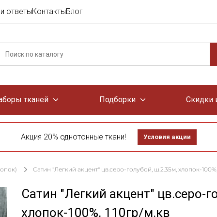
и ответы
Контакты
Блог
аборы тканей
Подборки
Скидки 
Акция 20% однотонные ткани!
Условия акции
лопок)
Сатин "Легкий акцент" цв.серо-голубой, ш.2.35м, хлопок-100%, 
Сатин "Легкий акцент" цв.серо-г
хлопок-100%, 110гр/м.кв