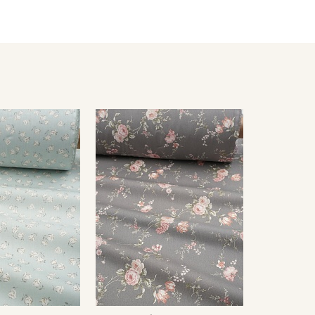
мненном месте, не пересушивать;
жим.
ета ткани в зависимости от настроек вашего