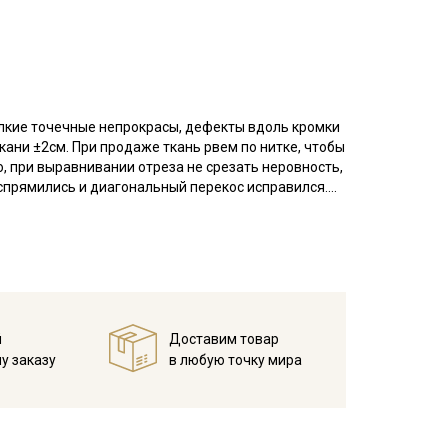
елкие точечные непрокрасы, дефекты вдоль кромки
кани ±2см. При продаже ткань рвем по нитке, чтобы
, при выравнивании отреза не срезать неровность,
аспрямились и диагональный перекос исправился.
 плетения, благодаря особому плетению нитей
атую, плотную изнанку.
воздухопроницаемостью, теплопроводностью и
.
й
Доставим товар
ьно подходит для пошива постельного, домашней
у заказу
в любую точку мира
ья и легких занавесок, в качестве подкладочного
тирайте отрез при температуре дальнейших стирок,