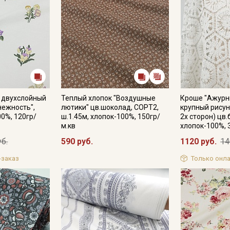
 двухслойный
Теплый хлопок "Воздушные
Кроше "Ажурн
нежность",
лютики" цв.шоколад, СОРТ2,
крупный рисун
00%, 120гр/
ш.1.45м, хлопок-100%, 150гр/
2х сторон) цв.
м.кв
хлопок-100%, 
уб.
590 руб.
1120 руб.
14
-заказ
Только онла