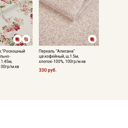
к "Роскошный
Перкаль "Алисана"
ильно-
цв.кофейный, ш.1.5м,
.1.45м,
хлопок-100%, 100гр/м.кв
100гр/м.кв
330 руб.