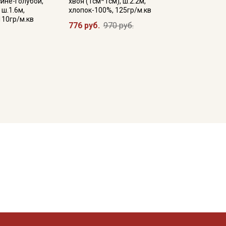
сине-голубой,
хвоя (1см*1см), ш.2.2м,
 ш.1.6м,
хлопок-100%, 125гр/м.кв
110гр/м.кв
776 руб.
970 руб.