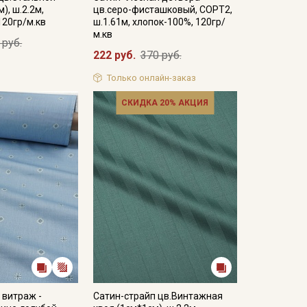
), ш.2.2м,
цв.серо-фисташковый, СОРТ2,
120гр/м.кв
ш.1.61м, хлопок-100%, 120гр/
м.кв
 руб.
222 руб.
370 руб.
Только онлайн-заказ
СКИДКА 20% АКЦИЯ
 витраж -
Сатин-страйп цв.Винтажная