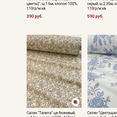
цветы)", ш.1.6м, хлопок-100%,
серый, ш.2.35м, 
110гр/м.кв
110гр/м.кв
390 руб.
590 руб.
Сатин "Талита" цв.бежевый,
Сатин "Цветущая