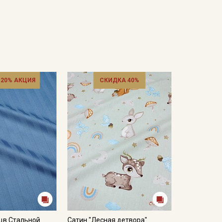
 20% АКЦИЯ
СКИДКА 40%
цв.Стальной
Сатин "Лесная детвора"