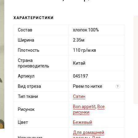
ХАРАКТЕРИСТИКИ
Состав
хлопок 100%
Ширина
2.35м
Плотность
110 гр/м.кв
Страна
Китай
производитель
Артикул
045197
Вид отреза
Рвем по нитке
?
Тип ткани
Сатин
Bon appetit
,
Все
Рисунок
рисунки
Цвет
Бежевый
Для домашней