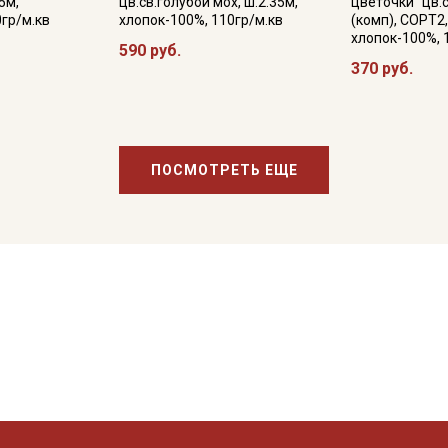
5м,
цв.св.голубой мох, ш.2.35м,
цветочки" цв.
0гр/м.кв
хлопок-100%, 110гр/м.кв
(комп), СОРТ2,
хлопок-100%, 
590 руб.
370 руб.
ПОСМОТРЕТЬ ЕЩЕ