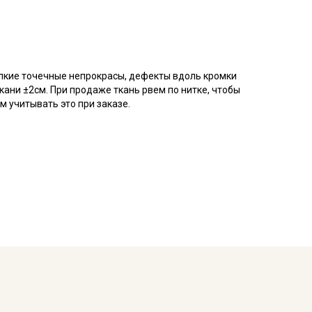
елкие точечные непрокрасы, дефекты вдоль кромки
кани ±2см. При продаже ткань рвем по нитке, чтобы
 учитывать это при заказе.
 плетения, благодаря особому плетению нитей
атую, плотную изнанку.
воздухопроницаемостью, теплопроводностью и
.
ьно подходит для пошива постельного, домашней
ья и легких занавесок, в качестве подкладочного
тирайте отрез при температуре дальнейших стирок,