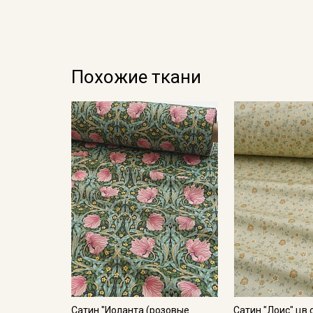
Похожие ткани
Сатин "Иоланта (розовые
Сатин "Лоис" цв.