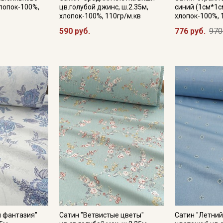
хлопок-100%,
цв.голубой джинс, ш.2.35м,
синий (1см*1см
хлопок-100%, 110гр/м.кв
хлопок-100%, 
590 руб.
776 руб.
970
 фантазия"
Сатин "Ветвистые цветы"
Сатин "Летний