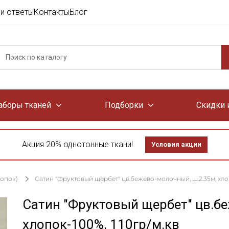
и ответы
Контакты
Блог
аборы тканей
Подборки
Скидки 
Акция 20% однотонные ткани!
Условия акции
лопок)
Сатин "Фруктовый щербет" цв.бежево-молочный, ш.2.35м, хлоп
Сатин "Фруктовый щербет" цв.б
хлопок-100%, 110гр/м.кв