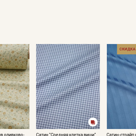
Подписаться
Ознакомлен(а) с
Политикой обработки персональных
данных
и даю
Согласие на обработку персональных
данных
Даю
Согласие на получение рекламных и
информационных рассылок
СКИДКА
св.оливково-
Сатин "Средняя клетка виши"
Сатин-страйп 