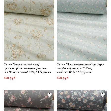
Цветопередача (тон) может отличаться от оригинального
цвета ткани в зависимости от настроек вашего монитора и в
зависимости от партии.
Секретная рассылка от Купава
Мы публикуем здесь дополнительные
промокоды и скидки до 30% на узкие
категории тканей
Электронная почта
Сатин "Версальский сад"
Сатин "Порхающее лето" цв.серо-
цв.св.морозно-мятная дымка,
голубая дымка, ш.2.35м,
ш.2.35м, хлопок-100%, 110гр/м.кв
хлопок-100%, 110гр/м.кв
590 руб.
590 руб.
Подписаться
Ознакомлен(а) с
Политикой обработки персональных
данных
и даю
Согласие на обработку персональных
данных