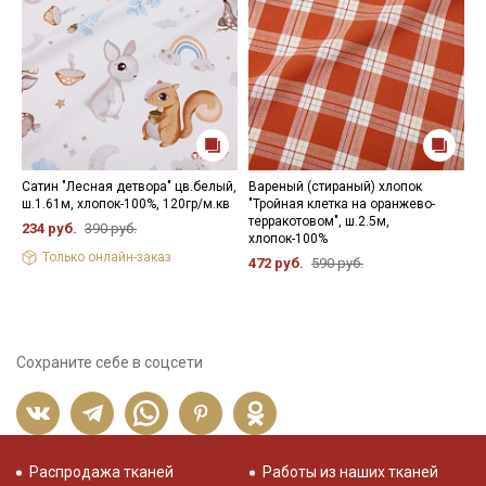
Сатин "Лесная детвора" цв.белый,
Вареный (стираный) хлопок
И
ш.1.61м, хлопок-100%, 120гр/м.кв
"Тройная клетка на оранжево-
л
терракотовом", ш.2.5м,
х
234 руб.
390 руб.
хлопок-100%
9
Только онлайн-заказ
472 руб.
590 руб.
Сохраните себе в соцсети
Распродажа тканей
Работы из наших тканей