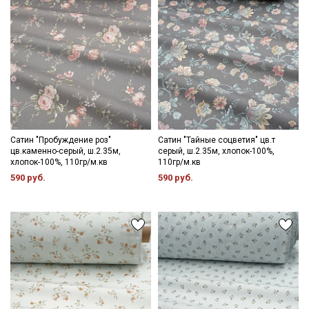
Даю
Согласие на получение рекламных и
информационных рассылок
Сатин "Пробуждение роз"
Сатин "Тайные соцветия" цв.т
цв.каменно-серый, ш.2.35м,
серый, ш.2.35м, хлопок-100%,
хлопок-100%, 110гр/м.кв
110гр/м.кв
590 руб.
590 руб.