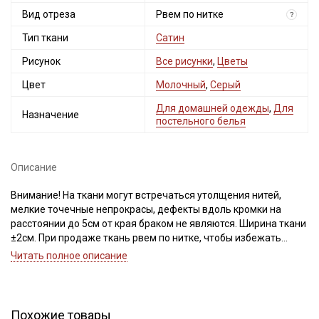
Вид отреза
Рвем по нитке
?
Тип ткани
Сатин
Рисунок
Все рисунки
,
Цветы
Цвет
Молочный
,
Серый
Для домашней одежды
,
Для
Назначение
постельного белья
Описание
Внимание! На ткани могут встречаться утолщения нитей,
мелкие точечные непрокрасы, дефекты вдоль кромки на
расстоянии до 5см от края браком не являются. Ширина ткани
±2см. При продаже ткань рвем по нитке, чтобы избежать
перекоса ткани при дальнейшей обработке. Важно, при
Читать полное описание
выравнивании отреза не срезать неровность, а пропарить и
подтянуть ткань по диагонали, чтобы нити распрямились и
диагональный перекос исправился. Просим учитывать это при
заказе.
Похожие товары