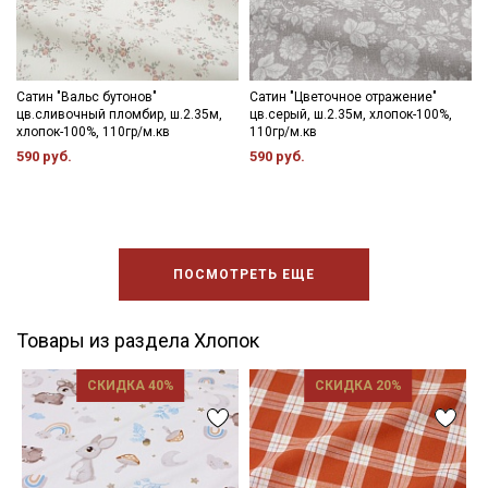
Сатин "Вальс бутонов"
Сатин "Цветочное отражение"
цв.сливочный пломбир, ш.2.35м,
цв.серый, ш.2.35м, хлопок-100%,
хлопок-100%, 110гр/м.кв
110гр/м.кв
590 руб.
590 руб.
ПОСМОТРЕТЬ ЕЩЕ
Товары из раздела Хлопок
СКИДКА 40%
СКИДКА 20%