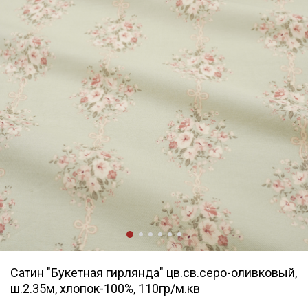
Сатин "Букетная гирлянда" цв.св.серо-оливковый,
ш.2.35м, хлопок-100%, 110гр/м.кв