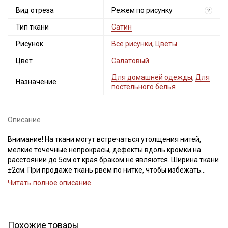
Вид отреза
Режем по рисунку
?
Тип ткани
Сатин
Рисунок
Все рисунки
,
Цветы
Цвет
Салатовый
Для домашней одежды
,
Для
Назначение
постельного белья
Описание
Внимание! На ткани могут встречаться утолщения нитей,
мелкие точечные непрокрасы, дефекты вдоль кромки на
расстоянии до 5см от края браком не являются. Ширина ткани
±2см. При продаже ткань рвем по нитке, чтобы избежать
Секретная рассылка от Купава
перекоса ткани при дальнейшей обработке. Важно, при
Читать полное описание
выравнивании отреза не срезать неровность, а пропарить и
Мы публикуем здесь дополнительные
подтянуть ткань по диагонали, чтобы нити распрямились и
промокоды и скидки до 30% на узкие
диагональный перекос исправился. Просим учитывать это при
категории тканей
заказе.
Похожие товары