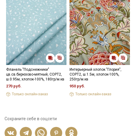
Фланель "Подснежники"
Интерьерный хлопок "Глория",
Б
цв.св.бирюзово-мятный, СОРТ2,
СОРТ2, ш.1.5м, хлопок-100%,
ш
ш.0.95м, хлопок-100%, 180гр/м.кв
250гр/м.кв
3
270 руб.
950 руб.
Только онлайн-заказ
Только онлайн-заказ
Сохраните себе в соцсети