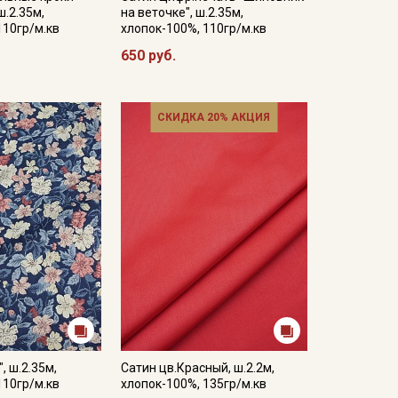
ш.2.35м,
на веточке", ш.2.35м,
110гр/м.кв
хлопок-100%, 110гр/м.кв
650 руб.
СКИДКА 20% АКЦИЯ
, ш.2.35м,
Сатин цв.Красный, ш.2.2м,
110гр/м.кв
хлопок-100%, 135гр/м.кв