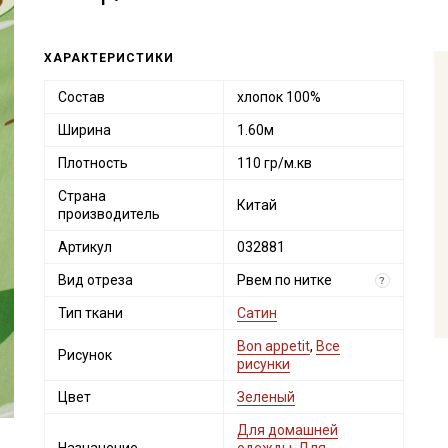
ХАРАКТЕРИСТИКИ
Состав
хлопок 100%
Ширина
1.60м
Плотность
110 гр/м.кв
Страна
Китай
производитель
Артикул
032881
Вид отреза
Рвем по нитке
?
Тип ткани
Сатин
Bon appetit
,
Все
Рисунок
рисунки
Цвет
Зеленый
Для домашней