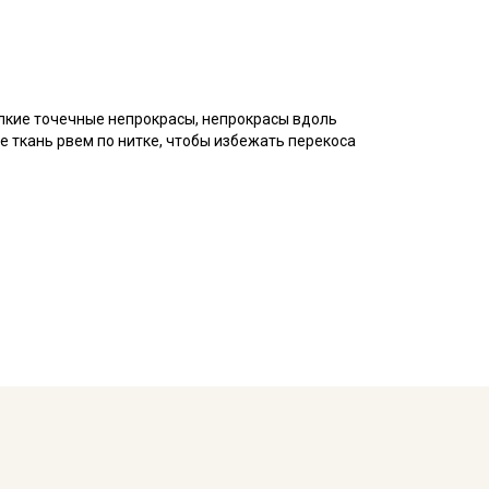
елкие точечные непрокрасы, непрокрасы вдоль
же ткань рвем по нитке, чтобы избежать перекоса
 плетения, благодаря особому плетению нитей
атую, плотную изнанку.
воздухопроницаемостью, теплопроводностью и
.
ьно подходит для пошива постельного, домашней
ья и легких занавесок, в качестве подкладочного
тирайте отрез при температуре дальнейших стирок,