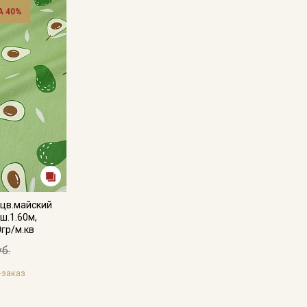
- запрещено использовать средства с содержанием хлора;
 40%
- сушить в подвешенном и расправленном состоянии, в зате
- гладить, рекомендуется с паром используя умеренный ре
Цветопередача (тон) может отличаться от оригинального цв
монитора и в зависимости от партии.
Секретная рассылка от
Купава
Мы публикуем здесь дополнительные
промокоды и скидки до 30% на узкие
 цв.майский
категории тканей
ш.1.60м,
0гр/м.кв
Электронная почта
уб.
-заказ