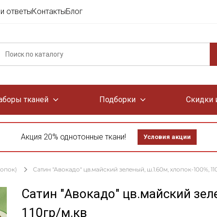
и ответы
Контакты
Блог
аборы тканей
Подборки
Скидки 
Акция 20% однотонные ткани!
Условия акции
лопок)
Сатин "Авокадо" цв.майский зеленый, ш.1.60м, хлопок-100%, 11
Сатин "Авокадо" цв.майский зел
110гр/м.кв