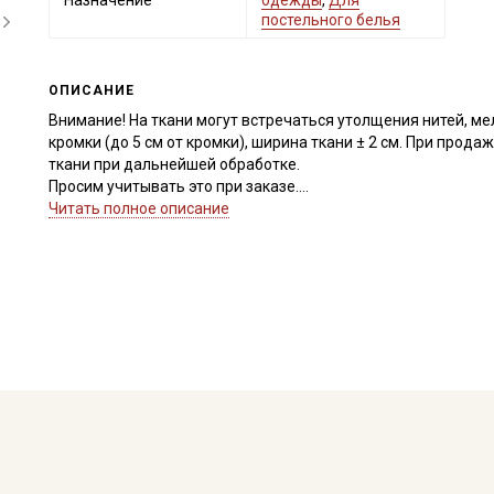
Назначение
одежды
,
Для
постельного белья
ОПИСАНИЕ
Внимание! На ткани могут встречаться утолщения нитей, м
кромки (до 5 см от кромки), ширина ткани ± 2 см. При прода
ткани при дальнейшей обработке.
Просим учитывать это при заказе.
Читать полное описание
Сатин – это хлопковый материал из крученой нити двойного
имеет гладкую, блестящую лицевую поверхность и шерохов
Ткань обладает высокой прочностью, гигроскопичностью, 
устойчивостью к истиранию, неаллергенна, усадка до
10%
Приятный на ощупь материал, гладкий и блестящий, идеал
одежды, одежды для сна, платьев и рубашек, столового бел
материала.
Ткань натуральная дает усадку до 10%, перед пошивом пос
не выше 40C.
Уход:
- стирка до 40С, отдельно от синтетических материалов;