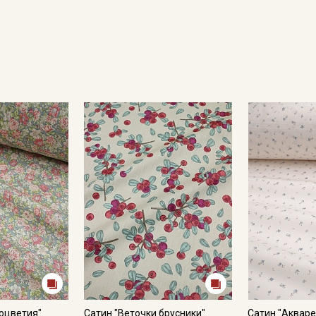
Подписаться
Ознакомлен(а) с
Политикой обработки персональных
данных
и даю
Согласие на обработку персональных
данных
Даю
Согласие на получение рекламных и
информационных рассылок
оцветия"
Сатин "Веточки брусники"
Сатин "Акваре