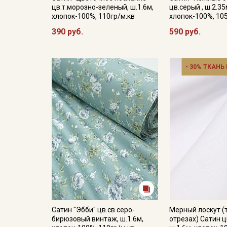
цв.т.морозно-зеленый, ш.1.6м,
цв.серый , ш.2.35
хлопок-100%, 110гр/м.кв
хлопок-100%, 10
390 руб.
590 руб.
- 30% ТКАНЬ
Сатин "Эбби" цв.св.серо-
Мерный лоскут (
бирюзовый винтаж, ш.1.6м,
отрезах) Сатин ц