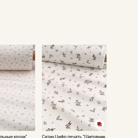
льные крохи"
Сатин Цифр.печать "Шиповник