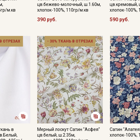
м,
цв.бежево-молочный, ш.1.60м,
цв.кремовый, 
5гр/м.кв
хлопок-100%, 110гр/м.кв
хлопок-100%, 
390 руб.
590 руб.
 В ОТРЕЗАХ
- 30% ТКАНЬ В ОТРЕЗАХ
ткань в
Мерный лоскут Сатин "Асфея"
Сатин "Алатея"
в.Белый,
цв.белый, ш.2.35м,
хлопок-100%, 