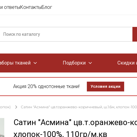
и ответы
Контакты
Блог
аборы тканей
Подборки
Скидки 
Акция 20% однотонные ткани!
Условия акции
лопок)
Сатин "Асмина" цв.т.оранжево-коричневый, ш.1.6м, хлопок-100%
Сатин "Асмина" цв.т.оранжево-к
хлопок-100%, 110гр/м.кв