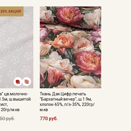
 20% АКЦИЯ
а" цв.молочно-
Ткань Дак Цифр.печать
1.5м, ш.вышитой
"Бархатный вечер", ш.1.9м,
тист,
хлопок-65%, п/э-35%, 220гр/
120гр/м.кв
м.кв
50 руб.
770 руб.