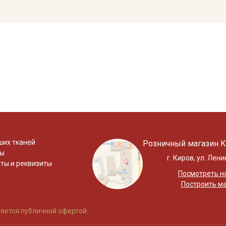
ших тканей
Розничный магазин К
ты
г. Киров, ул. Лени
ты и реквизиты
Посмотреть на
Построить м
яется публичной офертой.