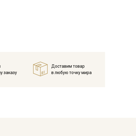
й
Доставим товар
у заказу
в любую точку мира