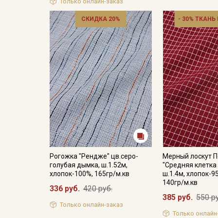
Только онлайн-заказ
СКИДКА 20%
- 30% ТКАНЬ
Рогожка "Рендже" цв.серо-
Мерный лоскут 
голубая дымка, ш.1.52м,
"Средняя клетка
хлопок-100%, 165гр/м.кв
ш.1.4м, хлопок-9
140гр/м.кв
336 руб.
420 руб.
385 руб.
550 р
Только онлайн-заказ
Только онлайн