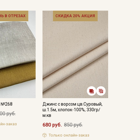
НЬ В ОТРЕЗАХ
СКИДКА 20% АКЦИЯ
а №268
Джинс с ворсом цв.Суровый,
ш.1.5м, хлопок-100%, 330гр/
00 руб.
м.кв
йн-заказ
680 руб.
850 руб.
Только онлайн-заказ