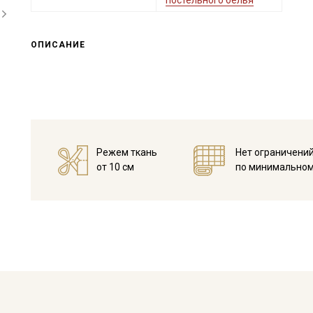
постельного белья
ОПИСАНИЕ
Режем ткань
Нет ограничени
от 10 см
по минимальном
Секретная рассылка от
Купава
Мы публикуем здесь дополнительные
промокоды и скидки до 30% на узкие
категории тканей