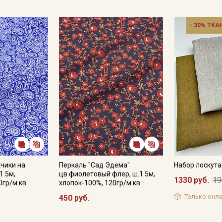
Электронная почта
- 30% ТКА
Подписаться
Ознакомлен(а) с
Политикой обработки персональных
данных
и даю
Согласие на обработку персональных
данных
Даю
Согласие на получение рекламных и
информационных рассылок
рчики на
Перкаль "Сад Эдема"
Набор лоскут
1.5м,
цв.фиолетовый флер, ш.1.5м,
1330 руб.
19
0гр/м.кв
хлопок-100%, 120гр/м.кв
Только онла
450 руб.