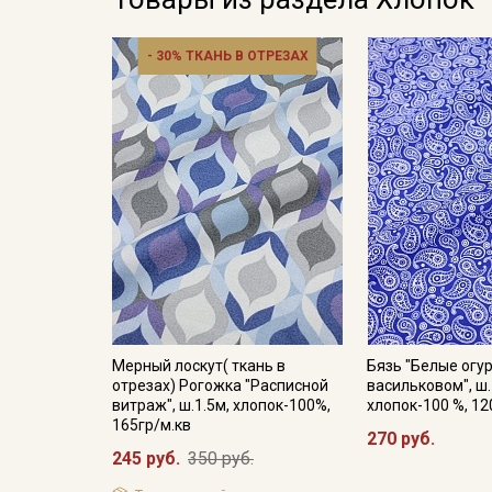
- 30% ТКАНЬ В ОТРЕЗАХ
Мерный лоскут( ткань в
Бязь "Белые огу
отрезах) Рогожка "Расписной
васильковом", ш.
витраж", ш.1.5м, хлопок-100%,
хлопок-100 %, 12
165гр/м.кв
270 руб.
245 руб.
350 руб.