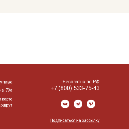
Бесплатно по РФ
упава
+7 (800) 533-75-43
на, 79а
 карте
аршрут
Подписаться на рассылку