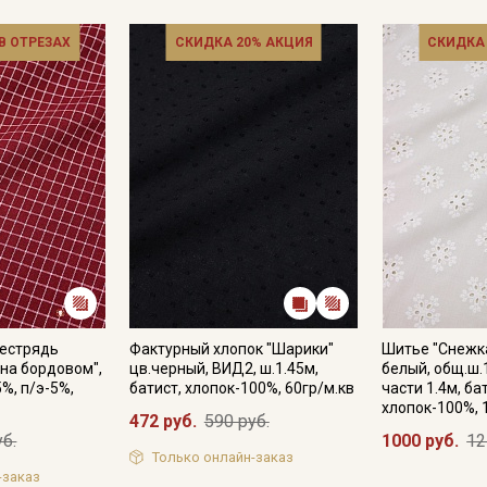
 В ОТРЕЗАХ
СКИДКА 20% АКЦИЯ
СКИДКА
Пестрядь
Фактурный хлопок "Шарики"
Шитье "Снежк
 на бордовом",
цв.черный, ВИД2, ш.1.45м,
белый, общ.ш.
5%, п/э-5%,
батист, хлопок-100%, 60гр/м.кв
части 1.4м, ба
хлопок-100%, 
472 руб.
590 руб.
уб.
1000 руб.
12
Только онлайн-заказ
-заказ