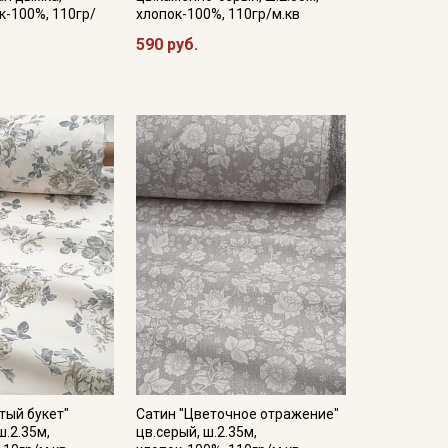
к-100%, 110гр/
хлопок-100%, 110гр/м.кв
590 руб.
тый букет"
Сатин "Цветочное отражение"
ш.2.35м,
цв.серый, ш.2.35м,