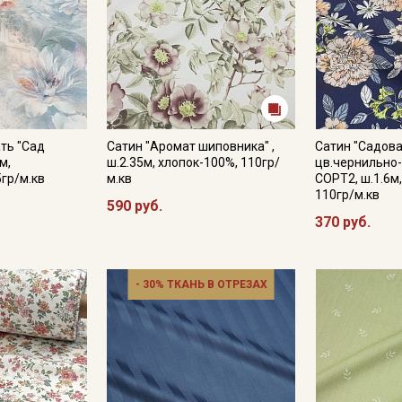
ть "Сад
Сатин "Аромат шиповника" ,
Сатин "Садов
м,
ш.2.35м, хлопок-100%, 110гр/
цв.чернильно
5гр/м.кв
м.кв
СОРТ2, ш.1.6м
110гр/м.кв
590 руб.
370 руб.
- 30% ТКАНЬ В ОТРЕЗАХ