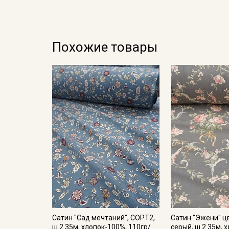
Похожие товары
Сатин "Сад мечтаний", СОРТ2,
Сатин "Эжени" ц
ш.2.35м, хлопок-100%, 110гр/
серый, ш.2.35м, 