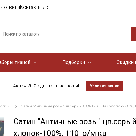
и ответы
Контакты
Блог
аборы тканей
Подборки
Скидки 
Акция 20% однотонные ткани!
Условия акции
лопок)
Сатин "Античные розы" цв.серый, СОРТ2, ш.1.6м, хлопок-100%, 1
Сатин "Античные розы" цв.серый
хлопок-100%, 110гр/м.кв