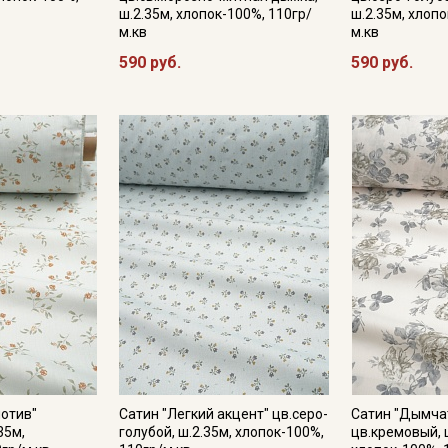
ш.2.35м, хлопок-100%, 110гр/
ш.2.35м, хлопо
м.кв
м.кв
590 руб.
590 руб.
Подписаться
Ознакомлен(а) с
Политикой обработки персональных
данных
и даю
Согласие на обработку персональных
данных
Даю
Согласие на получение рекламных и
информационных рассылок
отив"
Сатин "Легкий акцент" цв.серо-
Сатин "Дымча
35м,
голубой, ш.2.35м, хлопок-100%,
цв.кремовый, 