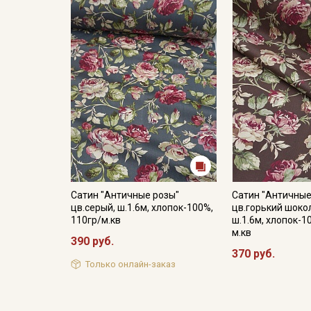
Сатин "Античные розы"
Сатин "Античные
цв.серый, ш.1.6м, хлопок-100%,
цв.горький шоко
110гр/м.кв
ш.1.6м, хлопок-1
м.кв
390 руб.
370 руб.
Только онлайн-заказ