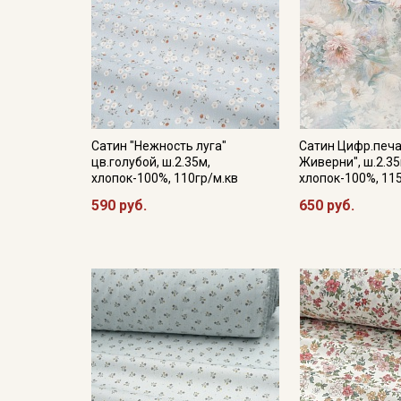
Сатин "Нежность луга"
Сатин Цифр.печа
цв.голубой, ш.2.35м,
Живерни", ш.2.35
хлопок-100%, 110гр/м.кв
хлопок-100%, 11
590 руб.
650 руб.