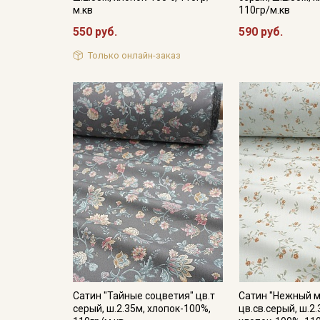
м.кв
110гр/м.кв
550 руб.
590 руб.
Только онлайн-заказ
Сатин "Тайные соцветия" цв.т
Сатин "Нежный м
серый, ш.2.35м, хлопок-100%,
цв.св.серый, ш.2.