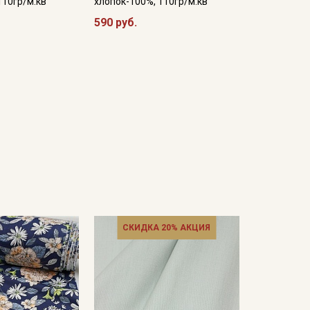
110гр/м.кв
хлопок-100%, 110гр/м.кв
590 руб.
СКИДКА 20% АКЦИЯ