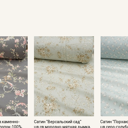
Секретная рассылка от
Купава
Мы публикуем здесь дополнительные
промокоды и скидки до 30% на узкие
категории тканей
Электронная почта
в.каменно-
Сатин "Версальский сад"
Сатин "Порха
хлопок-100%,
цв.св.морозно-мятная дымка,
цв.серо-голуб