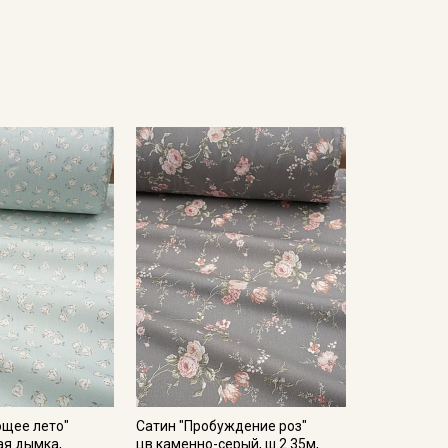
ющее лето"
Сатин "Пробуждение роз"
ая дымка,
цв.каменно-серый, ш.2.35м,