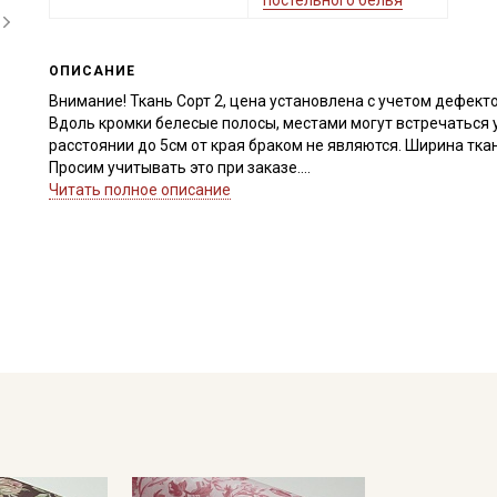
постельного белья
ОПИСАНИЕ
Внимание! Ткань Сорт 2, цена установлена с учетом дефекто
Вдоль кромки белесые полосы, местами могут встречаться 
расстоянии до 5см от края браком не являются. Ширина тка
Просим учитывать это при заказе.
Читать полное описание
Сатин – это хлопковый материал из крученой нити двойного
имеет гладкую, блестящую лицевую поверхность и шерохов
Ткань обладает высокой прочностью, гигроскопичностью, 
устойчивостью к истиранию, неаллергенна, усадка до
10%
Приятный на ощупь материал, гладкий и блестящий, идеал
одежды, одежды для сна, платьев и рубашек, столового бел
материала.
Ткань натуральная дает усадку до 10%, перед пошивом пос
не выше 40C.
Уход:
- стирка до 40С, отдельно от синтетических материалов;
- запрещено использовать средства с содержанием хлора;