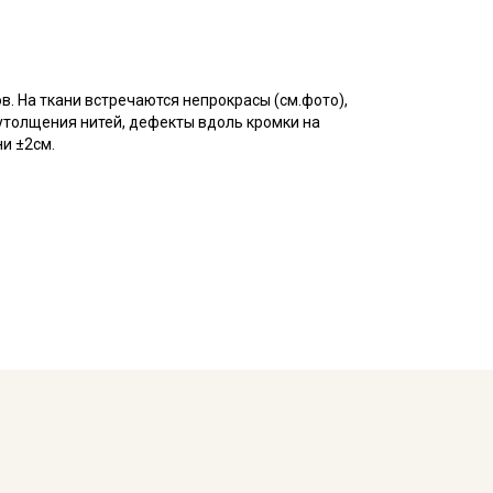
в. На ткани встречаются непрокрасы (см.фото),
утолщения нитей, дефекты вдоль кромки на
ни ±2см.
 плетения, благодаря особому плетению нитей
атую, плотную изнанку.
воздухопроницаемостью, теплопроводностью и
.
ьно подходит для пошива постельного, домашней
ья и легких занавесок, в качестве подкладочного
тирайте отрез при температуре дальнейших стирок,