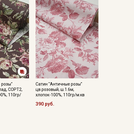
- сушить в подвешенном и расправленном состоянии, в зате
- гладить, рекомендуется с паром используя умеренный ре
Цветопередача (тон) может отличаться от оригинального цв
монитора и в зависимости от партии.
 розы"
Сатин "Античные розы"
лад, СОРТ2,
цв.розовый, ш.1.6м,
00%, 110гр/
хлопок-100%, 110гр/м.кв
390 руб.