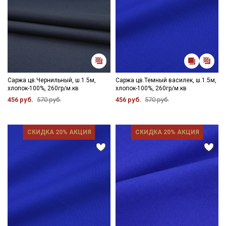
Саржа цв.Чернильный, ш.1.5м,
Саржа цв.Темный василек, ш.1.5м,
хлопок-100%, 260гр/м.кв
хлопок-100%, 260гр/м.кв
456 руб.
570 руб.
456 руб.
570 руб.
СКИДКА 20% АКЦИЯ
СКИДКА 20% АКЦИЯ
Секретная рассылка от Купава
Мы публикуем здесь дополнительные
промокоды и скидки до 30% на узкие
категории тканей
Электронная почта