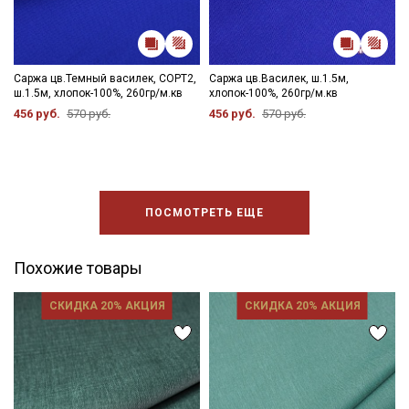
Саржа цв.Темный василек, СОРТ2,
Саржа цв.Василек, ш.1.5м,
Подписаться
ш.1.5м, хлопок-100%, 260гр/м.кв
хлопок-100%, 260гр/м.кв
456 руб.
570 руб.
456 руб.
570 руб.
Ознакомлен(а) с
Политикой обработки персональных
данных
и даю
Согласие на обработку персональных
данных
Даю
Согласие на получение рекламных и
информационных рассылок
ПОСМОТРЕТЬ ЕЩЕ
Похожие товары
СКИДКА 20% АКЦИЯ
СКИДКА 20% АКЦИЯ