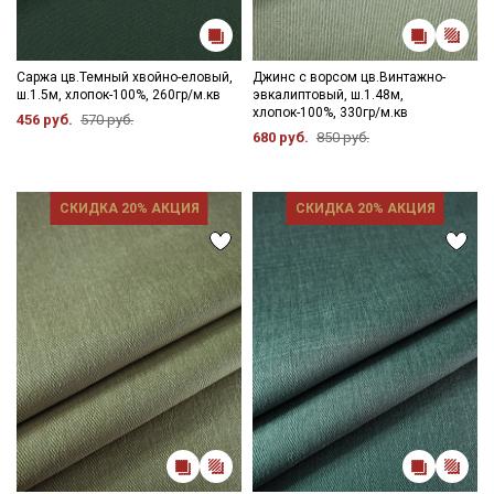
Саржа цв.Темный хвойно-еловый,
Джинс с ворсом цв.Винтажно-
ш.1.5м, хлопок-100%, 260гр/м.кв
эвкалиптовый, ш.1.48м,
хлопок-100%, 330гр/м.кв
456 руб.
570 руб.
680 руб.
850 руб.
СКИДКА 20% АКЦИЯ
СКИДКА 20% АКЦИЯ