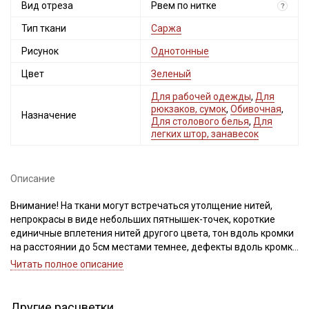
Вид отреза
Рвем по нитке
?
Тип ткани
Саржа
Рисунок
Однотонные
Цвет
Зеленый
Для рабочей одежды
,
Для
рюкзаков, сумок
,
Обивочная
,
Назначение
Для столового белья
,
Для
легких штор, занавесок
Описание
Внимание! На ткани могут встречаться утолщение нитей,
непрокрасы в виде небольших пятнышек-точек, короткие
единичные вплетения нитей другого цвета, тон вдоль кромки
на расстоянии до 5см местами темнее, дефекты вдоль кромки
на расстоянии до 5см от края браком не являются. Ширина
Читать полное описание
ткани ±3см. Просим учитывать это при заказе.
Саржа — это плотная натуральная ткань из 100 % хлопка с
Другие расцветки