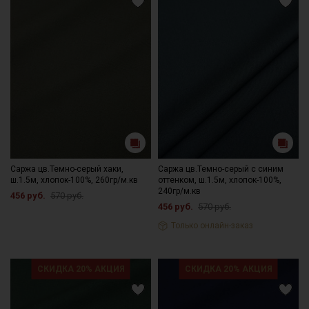
подвешенном расправленном состоянии, гладить с
изнаночной стороны.
Цветопередача может отличаться от оригинального цвета
ткани в зависимости от настроек вашего монитора и в
зависимости от партии тон ткани может отличаться.
Саржа цв.Темно-серый хаки,
Саржа цв.Темно-серый с синим
ш.1.5м, хлопок-100%, 260гр/м.кв
оттенком, ш.1.5м, хлопок-100%,
240гр/м.кв
456 руб.
570 руб.
456 руб.
570 руб.
Только онлайн-заказ
СКИДКА 20% АКЦИЯ
СКИДКА 20% АКЦИЯ