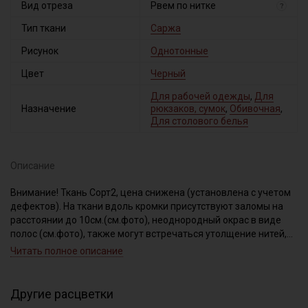
Вид отреза
Рвем по нитке
?
Тип ткани
Саржа
Рисунок
Однотонные
Цвет
Черный
Для рабочей одежды
,
Для
Назначение
рюкзаков, сумок
,
Обивочная
,
Для столового белья
Описание
Внимание! Ткань Сорт2, цена снижена (установлена с учетом
дефектов). На ткани вдоль кромки присутствуют заломы на
расстоянии до 10см.(см.фото), неоднородный окрас в виде
полос (см.фото), также могут встречаться утолщение нитей,
непрокрасы в виде небольших пятнышек-точек, короткие
Читать полное описание
единичные вплетения нитей другого цвета, тон вдоль кромки
на расстоянии до 5см местами темнее. Ширина ткани ±3см.
При продаже ткань рвем по нитке, чтобы избежать перекосов
Другие расцветки
по диагонали при дальнейшей обработке.