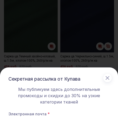
Саржа цв.Темный хвойно-еловый,
Саржа цв.Чернильно-синий, ш.1.5м,
ш.1.5м, хлопок-100%, 260гр/м.кв
хлопок-100%, 260гр/м.кв
456 руб.
570 руб.
456 руб.
570 руб.
Секретная рассылка от Купава
СКИДКА 20% АКЦИЯ
СКИДКА 20% АКЦИЯ
Мы публикуем здесь дополнительные
промокоды и скидки до 30% на узкие
категории тканей
Электронная почта