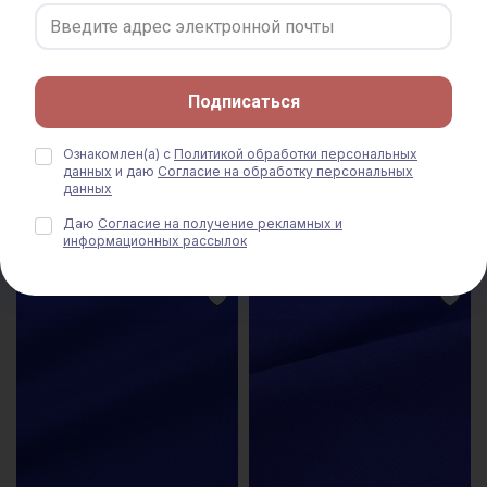
Подписаться
Саржа цв.Чернильный, ш.1.5м,
Саржа цв.Темный василек, ш.1.5м,
Ознакомлен(а) с
Политикой обработки персональных
хлопок-100%, 260гр/м.кв
хлопок-100%, 260гр/м.кв
данных
и даю
Согласие на обработку персональных
данных
456 руб.
570 руб.
456 руб.
570 руб.
Даю
Согласие на получение рекламных и
информационных рассылок
СКИДКА 20% АКЦИЯ
СКИДКА 20% АКЦИЯ