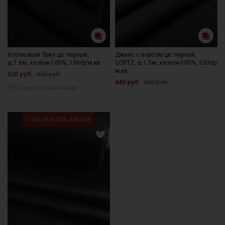
Хлопковый Твил цв.Черный,
Джинс с ворсом цв.Черный,
ш.1.6м, хлопок-100%, 190гр/м.кв
СОРТ2, ш.1.5м, хлопок-100%, 330гр/
м.кв
520 руб.
650 руб.
640 руб.
800 руб.
Только онлайн-заказ
СКИДКА 20% АКЦИЯ