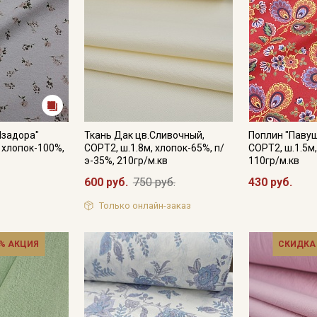
Изадора"
Ткань Дак цв.Сливочный,
Поплин "Павуш
, хлопок-100%,
СОРТ2, ш.1.8м, хлопок-65%, п/
СОРТ2, ш.1.5м
э-35%, 210гр/м.кв
110гр/м.кв
600 руб.
750 руб.
430 руб.
Только онлайн-заказ
% АКЦИЯ
СКИДКА