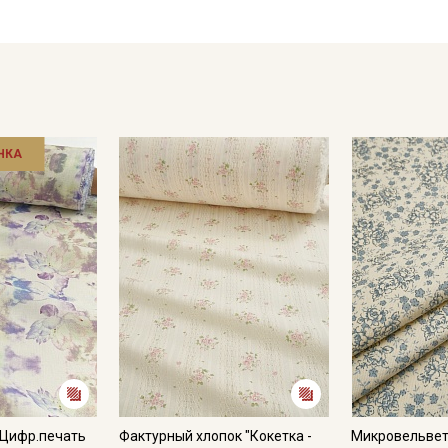
НКА
 Цифр.печать
Фактурный хлопок "Кокетка -
Микровельвет 