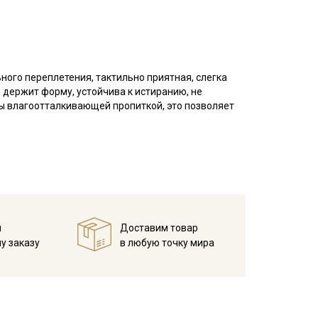
ьного переплетения, тактильно приятная, слегка
 держит форму, устойчива к истиранию, не
ы влагоотталкивающей пропиткой, это позволяет
штор, скатертей, декоративных подушек, для
 фартуков и эко-сумок.
мпературе дальнейших стирок, не выше 40C
мненном месте, не пересушивать;
й
Доставим товар
у заказу
в любую точку мира
маленьких пятнышек-точек, расположенных
вплетения нитей другого цвета.
ета ткани в зависимости от настроек вашего