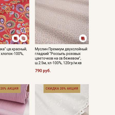
ка" цв.красный,
Муслин Премиум двухслойный
, хлопок-100%,
гладкий "Россыпь розовых
цветочков на св.бежевом",
ш.2.5м, хл-100%, 120гр/м.кв
790 руб.
 20% АКЦИЯ
СКИДКА 20% АКЦИЯ