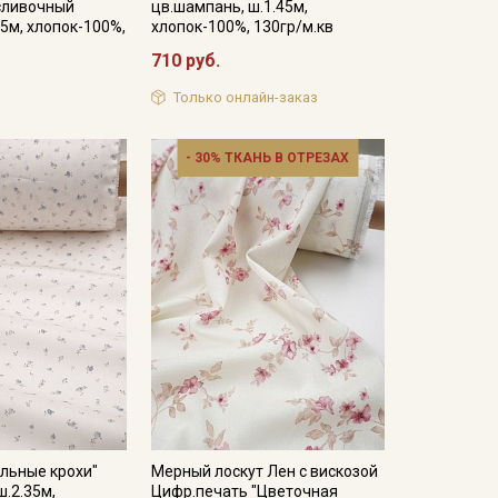
.сливочный
цв.шампань, ш.1.45м,
45м, хлопок-100%,
хлопок-100%, 130гр/м.кв
710 руб.
Только онлайн-заказ
- 30% ТКАНЬ В ОТРЕЗАХ
льные крохи"
Мерный лоскут Лен с вискозой
ш.2.35м,
Цифр.печать "Цветочная