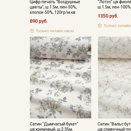
Цифр.печать "Воздушные
"Лотос" цв.фиол
цветы", ш.1.5м, лен-50%,
ш.1.5м, лен-100%
хлопок-50%, 120гр/м.кв
1350 руб.
890 руб.
Только онлайн
Только онлайн-заказ
Сатин "Дымчатый букет"
Сатин "Вальс бу
цв.кремовый, ш.2.35м,
цв.сливочный пл