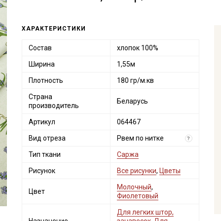
ХАРАКТЕРИСТИКИ
Состав
хлопок 100%
Ширина
1,55м
Плотность
180 гр/м.кв
Страна
Беларусь
производитель
Артикул
064467
Вид отреза
Рвем по нитке
?
Тип ткани
Саржа
Рисунок
Все рисунки
,
Цветы
Молочный
,
Цвет
Фиолетовый
Для легких штор,