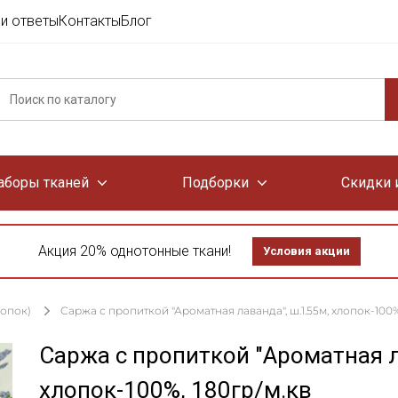
и ответы
Контакты
Блог
аборы тканей
Подборки
Скидки 
Акция 20% однотонные ткани!
Условия акции
лопок)
Саржа с пропиткой "Ароматная лаванда", ш.1.55м, хлопок-100%
Саржа с пропиткой "Ароматная л
хлопок-100%, 180гр/м.кв