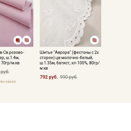
в.Св.розово-
Шитье "Аврора" (фестоны с 2х
р, ш.1.4м,
сторон) цв.молочно-белый,
170гр/м.кв
ш.1.35м, батист, хл-100%, 80гр/
м.кв
 руб.
792 руб.
990 руб.
йн-заказ