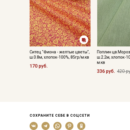
Ситец "Фиона - желтые цветы",
Поплин цв.Мороз
ш.0.8м, хлопок-100%, 85гр/м.кв
ш.2.2м, хлопок-1
м.кв
170 руб.
336 руб.
420 р
СОХРАНИТЕ СЕБЕ В СОЦСЕТИ