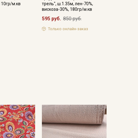
110гр/м.кв
трель", ш.1.35м, лен-70%,
вискоза-30%, 180гр/м.кв
595 руб.
850 руб.
Только онлайн-заказ