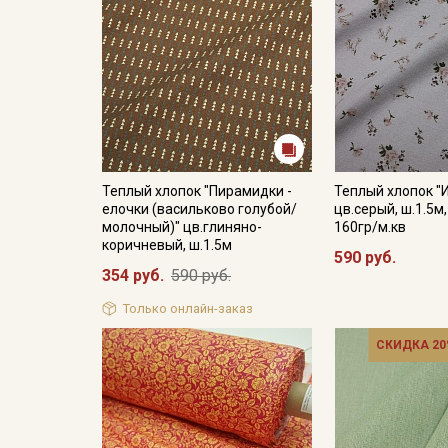
Теплый хлопок "Пирамидки -
Теплый хлопок "
елочки (васильково голубой/
цв.серый, ш.1.5м
молочный)" цв.глиняно-
160гр/м.кв
коричневый, ш.1.5м
590 руб.
354 руб.
590 руб.
Только онлайн-заказ
СКИДКА 20