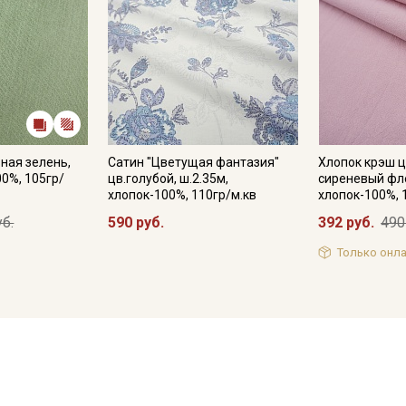
ная зелень,
Сатин "Цветущая фантазия"
Хлопок крэш ц
00%, 105гр/
цв.голубой, ш.2.35м,
сиреневый фле
хлопок-100%, 110гр/м.кв
хлопок-100%, 
уб.
590 руб.
392 руб.
490
Только онла