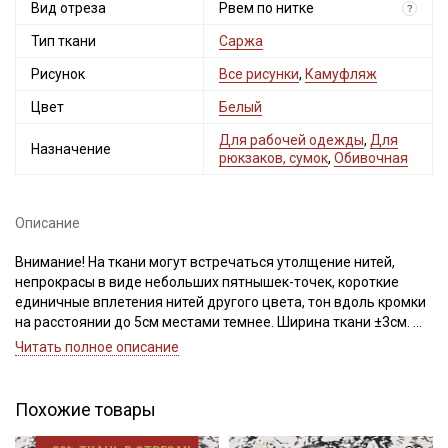
Вид отреза
Рвем по нитке
?
Тип ткани
Саржа
Рисунок
Все рисунки
,
Камуфляж
Цвет
Белый
Для рабочей одежды
,
Для
Назначение
рюкзаков, сумок
,
Обивочная
Секретная рассылка от Купава
Описание
Мы публикуем здесь дополнительные
Внимание! На ткани могут встречаться утолщение нитей,
промокоды и скидки до 30% на узкие
непрокрасы в виде небольших пятнышек-точек, короткие
категории тканей
единичные вплетения нитей другого цвета, тон вдоль кромки
на расстоянии до 5см местами темнее. Ширина ткани ±3см.
Электронная почта
При продаже ткань рвем по нитке, чтобы избежать перекосов
Читать полное описание
по диагонали при дальнейшей обработке.
Просим учитывать это при заказе.
Саржа - это плотный материал, который состоит на 100% из
Похожие товары
хлопка. Имеет диагональное переплетение нитей (вид
переплетения, при котором на ткани четко прослеживаются
Подписаться