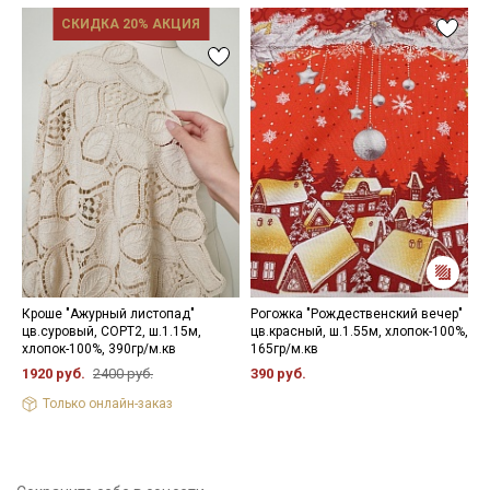
СКИДКА 20% АКЦИЯ
Кроше "Ажурный листопад"
Рогожка "Рождественский вечер"
Р
цв.суровый, СОРТ2, ш.1.15м,
цв.красный, ш.1.55м, хлопок-100%,
п
хлопок-100%, 390гр/м.кв
165гр/м.кв
х
1920 руб.
2400 руб.
390 руб.
3
Только онлайн-заказ