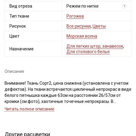
Вид отреза
Режем по нитке
?
Тип ткани
Рогожка
Рисунок
Все рисунки
,
Цветы
Цвет
Морская волна
Для легких штор, занавесок
,
Назначение
Для столового белья
Описание
Внимание! Ткань Сорт2, цена снижена (установлена с учетом
дефектов). На ткани встречается цикличный непрокрас в виде
белого пятнышка каждые 63см на расстоянии 26/57см от
кромки (см.фото), хаотичные точечные непрокрасы. В
зависимости от рулона, с лицевой стороны ткани, проходят
Читать полное описание
еле заметные продольные белесые полосы, также с
изнаночной стороны ткани могут встречаться поперечные
разнотонные полосы, которые не влияют на качество с
лицевой стороны. У ткани неоднородный окрас, встречаются
Другие расцветки