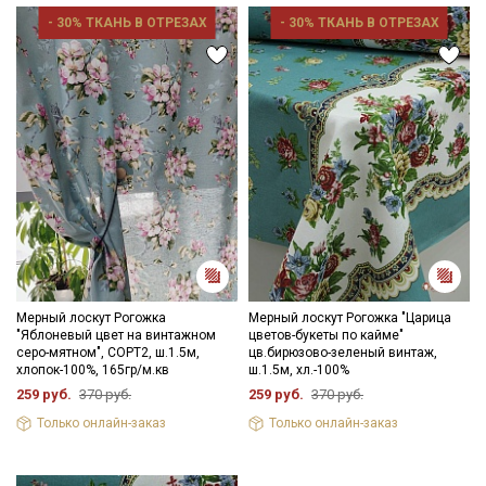
- 30% ТКАНЬ В ОТРЕЗАХ
- 30% ТКАНЬ В ОТРЕЗАХ
Мерный лоскут Рогожка
Мерный лоскут Рогожка "Царица
"Яблоневый цвет на винтажном
цветов-букеты по кайме"
серо-мятном", СОРТ2, ш.1.5м,
цв.бирюзово-зеленый винтаж,
хлопок-100%, 165гр/м.кв
ш.1.5м, хл.-100%
259 руб.
370 руб.
259 руб.
370 руб.
Только онлайн-заказ
Только онлайн-заказ