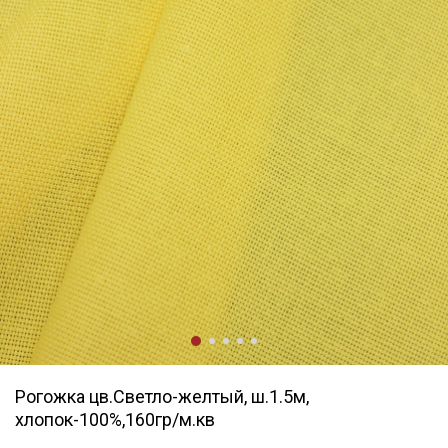
Рогожка цв.Светло-желтый, ш.1.5м,
хлопок-100%,160гр/м.кв