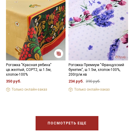
Рогожка "Красная рябина"
Рогожка Премиум "Французский
Р
цв.желтый, СОРТ2, ш.1.5м,
букетик", ш.1.5м, хлопок-100%,
с
хлопок-100%
200гр/м.кв
1
350 руб.
234 руб.
390 руб.
3
Только онлайн-заказ
Только онлайн-заказ
ПОСМОТРЕТЬ ЕЩЕ