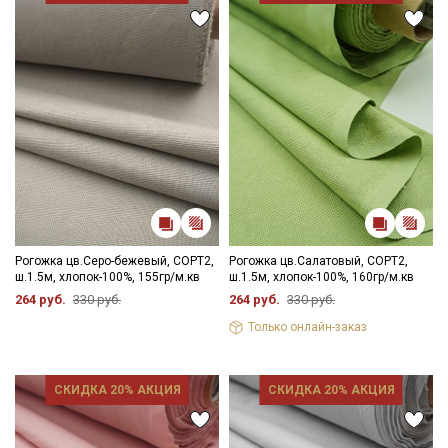
- сушить в подвешенном состоянии;
- гладить с изнаночной стороны.
Цветопередача может отличаться от оригинального цвета
ткани в зависимости от настроек вашего монитора, и в
зависимости от партии тон ткани может отличаться.
Секретная рассылка от Купава
Мы публикуем здесь дополнительные
промокоды и скидки до 30% на узкие
категории тканей
Рогожка цв.Серо-бежевый, СОРТ2,
Рогожка цв.Салатовый, СОРТ2,
ш.1.5м, хлопок-100%, 155гр/м.кв
ш.1.5м, хлопок-100%, 160гр/м.кв
264 руб.
330 руб.
264 руб.
330 руб.
Электронная почта
Только онлайн-заказ
СКИДКА 20% АКЦИЯ
СКИДКА 20% АКЦИЯ
Подписаться