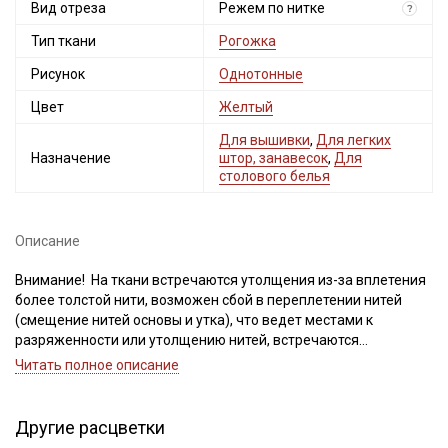
Вид отреза
Режем по нитке
?
Тип ткани
Рогожка
Рисунок
Однотонные
Цвет
Желтый
Для вышивки
,
Для легких
Назначение
штор, занавесок
,
Для
столового белья
Описание
Внимание! На ткани встречаются утолщения из-за вплетения
более толстой нити, возможен сбой в переплетении нитей
(смещение нитей основы и утка), что ведет местами к
разряженности или утолщению нитей, встречаются
непрокрасы и вплетения нитей другого цвета, дефекты вдоль
Читать полное описание
кромки на расстоянии до 5см от края браком не являются.
Просим учитывать это при заказе.
Другие расцветки
Рогожка - это хлопковая ткань с переплетением нитей две на