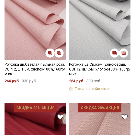
Ознакомлен(а) с
Политикой обработки персональных
данных
и даю
Согласие на обработку персональных
данных
Даю
Согласие на получение рекламных и
информационных рассылок
Рогожка цв.Светлая пыльная роза,
Рогожка цв.Св.жемчужно-серый,
СОРТ2, ш.1.5м, хлопок-100%,160гр/
СОРТ2, ш.1.5м, хлопок-100%, 160гр/
м.кв
м.кв
264 руб.
330 руб.
264 руб.
330 руб.
Только онлайн-заказ
СКИДКА 20% АКЦИЯ
СКИДКА 20% АКЦИЯ