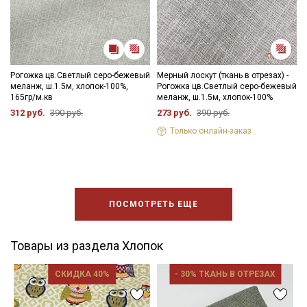
Рогожка цв.Светлый серо-бежевый
Мерный лоскут (ткань в отрезах) -
меланж, ш.1.5м, хлопок-100%,
Рогожка цв.Светлый серо-бежевый
165гр/м.кв
меланж, ш.1.5м, хлопок-100%
312 руб.
390 руб.
273 руб.
390 руб.
Только онлайн-заказ
ПОСМОТРЕТЬ ЕЩЕ
Товары из раздела Хлопок
СКИДКА 40%
- 30% ТКАНЬ В ОТРЕЗАХ