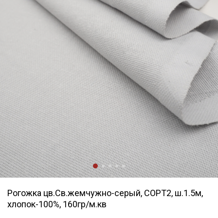
Рогожка цв.Св.жемчужно-серый, СОРТ2, ш.1.5м,
хлопок-100%, 160гр/м.кв