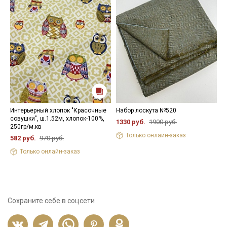
Интерьерный хлопок "Красочные
Набор лоскута №520
К
совушки", ш.1.52м, хлопок-100%,
х
1330 руб.
1900 руб.
250гр/м.кв
1
Только онлайн-заказ
582 руб.
970 руб.
Только онлайн-заказ
Сохраните себе в соцсети