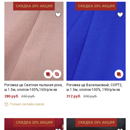
СКИДКА 20% АКЦИЯ
СКИДКА 20% АКЦИЯ
Рогожка цв.Светлая пыльная роза,
Рогожка цв.Васильковый, СОРТ2,
ш.1.5м, хлопок-100%,160гр/м.кв
ш.1.5м, хлопок-100%, 190гр/м.кв
280 руб.
350 руб.
312 руб.
390 руб.
Секретная рассылка от Купава
Только онлайн-заказ
Мы публикуем здесь дополнительные
промокоды и скидки до 30% на узкие
СКИДКА 20% АКЦИЯ
СКИДКА 20% АКЦИЯ
категории тканей