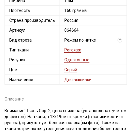
Ширина
1.5м
Плотность
160 гр/м.кв
Страна производитель
Россия
Артикул
064664
Вид отреза
Режем по нитке
?
Тип ткани
Рогожка
Рисунок
Однотонные
Цвет
Серый
Назначение
Для вышивки
Описание
Внимание! Ткань Сорт2, цена снижена (установлена с учетом
дефектов). На ткани, в 13/19см от кромки (в зависимости от
рулона), присутствует белесая полоса(см.фото). Также на
ткани встречаются утолщения из-за вплетения более толстой