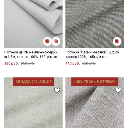
Рогожка цв.Св.жемчужно-серый,
Рогожка "Серый меланж", ш.2.2м,
ш.1.5м, хлопок-100%, 160гр/м.кв
хлопок-100%, 165гр/м.кв
280 руб.
350 руб.
440 руб.
550 руб.
СКИДКА 20% АКЦИЯ
- 30% ТКАНЬ В ОТРЕЗАХ