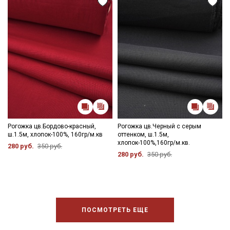
Электронная почта
Подписаться
Ознакомлен(а) с
Политикой обработки персональных
данных
и даю
Согласие на обработку персональных
данных
Рогожка цв.Бордово-красный,
Рогожка цв.Черный с серым
Даю
Согласие на получение рекламных и
ш.1.5м, хлопок-100%, 160гр/м.кв
оттенком, ш.1.5м,
информационных рассылок
хлопок-100%,160гр/м.кв.
280 руб.
350 руб.
280 руб.
350 руб.
ПОСМОТРЕТЬ ЕЩЕ