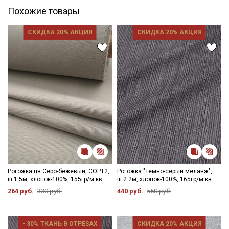
Похожие товары
СКИДКА 20% АКЦИЯ
СКИДКА 20% АКЦИЯ
Рогожка цв.Серо-бежевый, СОРТ2,
Рогожка "Темно-серый меланж",
ш.1.5м, хлопок-100%, 155гр/м.кв
ш.2.2м, хлопок-100%, 165гр/м.кв
264 руб.
330 руб.
440 руб.
550 руб.
- 30% ТКАНЬ В ОТРЕЗАХ
СКИДКА 20% АКЦИЯ