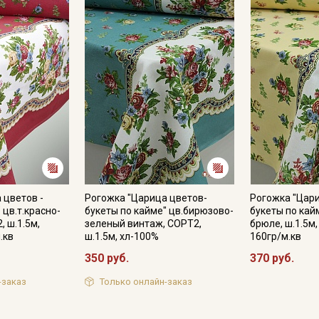
- противопоказано употребление отбеливателей;
- сушить в подвешенном состоянии;
- гладить с изнаночной стороны.
Цветопередача может отличаться от оригинального цвета т
и в зависимости от партии тон ткани может отличаться.
 цветов -
Рогожка "Царица цветов-
Рогожка "Цари
 цв.т.красно-
букеты по кайме" цв.бирюзово-
букеты по кай
 ш.1.5м,
зеленый винтаж, СОРТ2,
брюле, ш.1.5м
.кв
ш.1.5м, хл-100%
160гр/м.кв
350 руб.
370 руб.
-заказ
Только онлайн-заказ