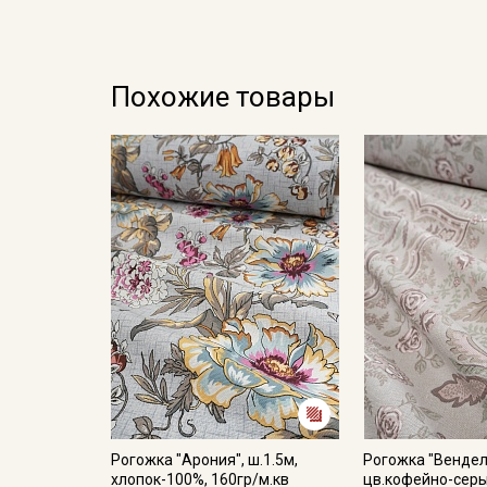
Похожие товары
Рогожка "Арония", ш.1.5м,
Рогожка "Вендел
хлопок-100%, 160гр/м.кв
цв.кофейно-серый