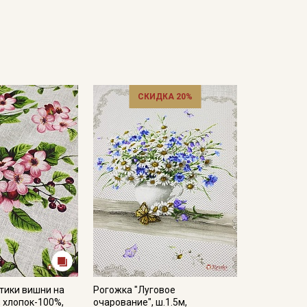
СКИДКА 20%
тики вишни на
Рогожка "Луговое
, хлопок-100%,
очарование", ш.1.5м,