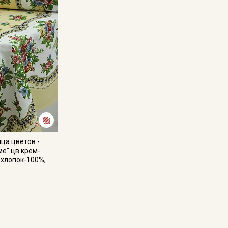
кани в зависимости от настроек вашего монитора,
ца цветов -
ме" цв.крем-
, хлопок-100%,