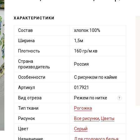
ХАРАКТЕРИСТИКИ
Состав
хлопок 100%
Ширина
1,5м
Плотность
160 гр/м.кв
Страна
Россия
производитель
Особенности
С рисунком по кайме
Артикул
017921
Вид отреза
Режем по нитке
?
Тип ткани
Рогожка
Рисунок
Все рисунки
,
Цветы
Цвет
Серый
Назначение
Для столового белья