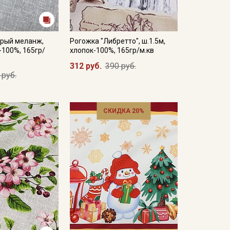
ерый меланж,
Рогожка "Либретто", ш.1.5м,
-100%, 165гр/
хлопок-100%, 165гр/м.кв
312 руб.
390 руб.
 руб.
СКИДКА 20%