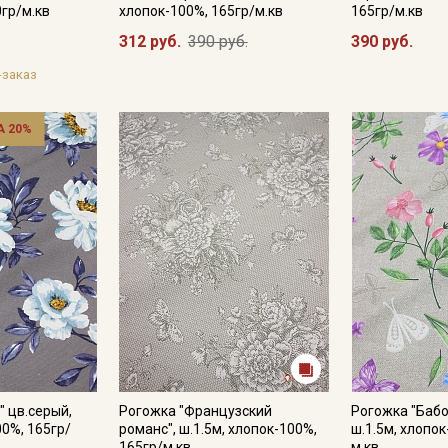
0гр/м.кв
хлопок-100%, 165гр/м.кв
165гр/м.кв
312 руб.
390 руб.
390 руб.
Подписаться
-заказ
Ознакомлен(а) с
Политикой обработки персональных
данных
и даю
Согласие на обработку персональных
 20%
данных
Даю
Согласие на получение рекламных и
информационных рассылок
" цв.серый,
Рогожка "Французский
Рогожка "Бабо
00%, 165гр/
романс", ш.1.5м, хлопок-100%,
ш.1.5м, хлопок
165гр/м.кв
м.кв