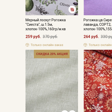
Мерный лоскут Рогожка
Рогожка цв.Сир
"Сиеста", ш.1.5м,
лаванда, СОРТ2, 
хлопок-100%,160гр/м.кв
хлопок-100%,155
259 руб.
370 руб.
264 руб.
330 р
Только онлайн-заказ
Только онлайн
СКИДКА 20% АКЦИЯ