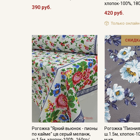
хлопок-100%, 18
390 руб.
420 руб.
Только онлайн
СКИДКА
Рогожка "Яркий вьюнок - пионы
Рогожка "Пиония
по кайме" цв.серый меланж,
ш.1.5м, хлопок-1
ш.1.5м, хлопок-100%, 160гр/
м.кв