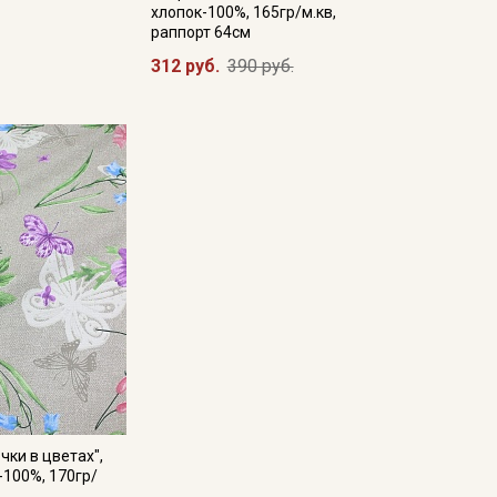
хлопок-100%, 165гр/м.кв,
раппорт 64см
312 руб.
390 руб.
чки в цветах",
-100%, 170гр/