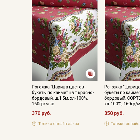
Рогожка "Царица цветов -
Рогожка "Царица
букеты по кайме" цв.т.красно-
букеты по кайме"
бордовый, ш.1.5м, хл-100%,
бордовый, СОРТ2,
160гр/м.кв
хл-100%, 160гр/м
370 руб.
350 руб.
Только онлайн-заказ
Только онлайн