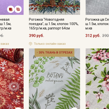
еневая
Рогожка "Новогодняя
Рогожка цв.С
ш.1.5м,
поездка", ш.1.5м, хлопок-100%,
ш.1.5м, хлопок
гр/м.кв
165гр/м.кв, раппорт 64см
м.кв
уб.
390 руб.
312 руб.
390
-заказ
Только онлайн-заказ
- 30% ТКАНЬ В ОТРЕЗАХ