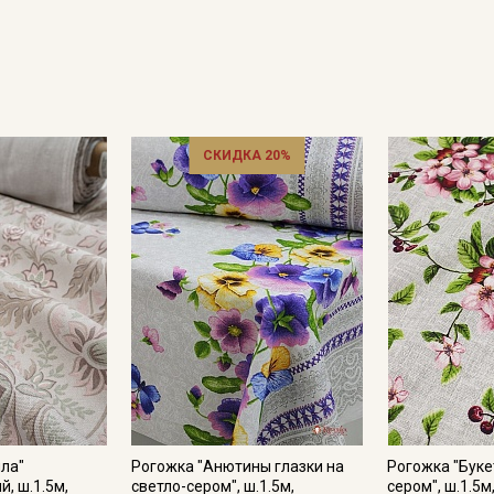
СКИДКА 20%
Секретная рассылка от
Купава
Мы публикуем здесь дополнительные
промокоды и скидки до 30% на узкие
категории тканей
Электронная почта
ла"
Рогожка "Анютины глазки на
Рогожка "Буке
, ш.1.5м,
светло-сером", ш.1.5м,
сером", ш.1.5м