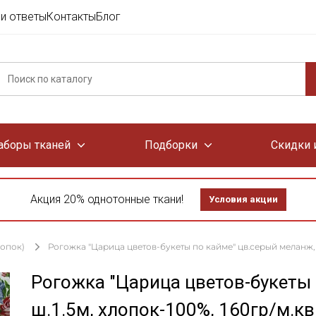
и ответы
Контакты
Блог
аборы тканей
Подборки
Скидки 
Акция 20% однотонные ткани!
Условия акции
лопок)
Рогожка "Царица цветов-букеты по кайме" цв.серый меланж, ш.
Рогожка "Царица цветов-букеты 
ш.1.5м, хлопок-100%, 160гр/м.кв