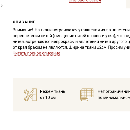
столового белья
ОПИСАНИЕ
Внимание! На ткани встречаются утолщения из-за вплетения
переплетении нитей (смещение нитей основы и утка), что 
нитей, встречаются непрокрасы и вплетения нитей другого 
от края браком не являются. Ширина ткани ±2см. Просим учи
Читать полное описание
Рогожка - это хлопковая ткань с переплетением нитей две н
образуются фактурные квадратики, плетение похоже на меш
Ткань экологичная, гипоаллергенная, воздухопроницаемая,
электричества, хорошо держит форму, усадка до 5%.
Применение ткани: для пошива штор и различного декора и
подушки, скатерти, кухонные принадлежности, полотенца с
Режем ткань
Нет ограничени
практичны и прекрасно дополнят интерьер любой кухни, дл
от 10 см
по минимальном
сумочек в эко-стиле, также рогожку используют для пошив
Перед раскроем ткань следует замочить в воде комнатной 
стекать; влажную прогладить разогретым утюгом. Сыпучесть
раскрое.
Рекомендации по уходу:
- максимальная температура стирки до 40С в деликатном р