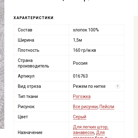
ХАРАКТЕРИСТИКИ
Состав
хлопок 100%
Ширина
1,5м
Плотность
160 гр/м.кв
Страна
Россия
производитель
Артикул
016763
Вид отреза
Режем по нитке
?
Тип ткани
Рогожка
Рисунок
Все рисунки
,
Пейсли
Цвет
Серый
Для легких штор,
Назначение
занавесок
,
Для