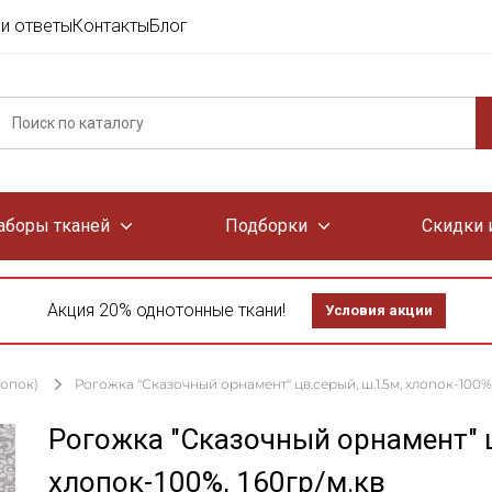
и ответы
Контакты
Блог
аборы тканей
Подборки
Скидки 
Акция 20% однотонные ткани!
Условия акции
лопок)
Рогожка "Сказочный орнамент" цв.серый, ш.1.5м, хлопок-100%,
Рогожка "Сказочный орнамент" ц
хлопок-100%, 160гр/м.кв