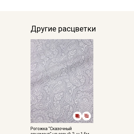
Другие расцветки
Рогожка "Сказочный
орнамент" цв.серый-2, ш.1.5м,