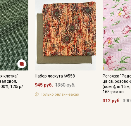
я клетка"
Набор лоскута №558
Рогожка "Радо
ая хвоя,
цв.св. розово
945 руб.
1350 руб.
100%, 120гр/
(комп), ш.1.5м
165гр/м.кв
Только онлайн-заказ
312 руб.
390