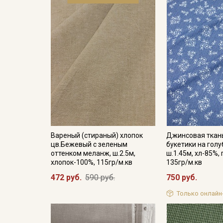
Вареный (стираный) хлопок
Джинсовая ткан
цв.Бежевый с зеленым
букетики на голу
оттенком меланж, ш.2.5м,
ш.1.45м, хл-85%, 
хлопок-100%, 115гр/м.кв
135гр/м.кв
472 руб.
590 руб.
750 руб.
Только онлайн