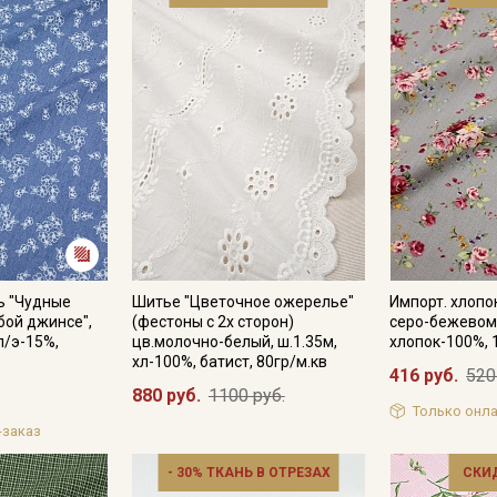
ь "Чудные
Шитье "Цветочное ожерелье"
Импорт. хлопо
бой джинсе",
(фестоны с 2х сторон)
серо-бежевом"
п/э-15%,
цв.молочно-белый, ш.1.35м,
хлопок-100%, 
хл-100%, батист, 80гр/м.кв
416 руб.
520
880 руб.
1100 руб.
Только онла
-заказ
- 30% ТКАНЬ В ОТРЕЗАХ
СКИ