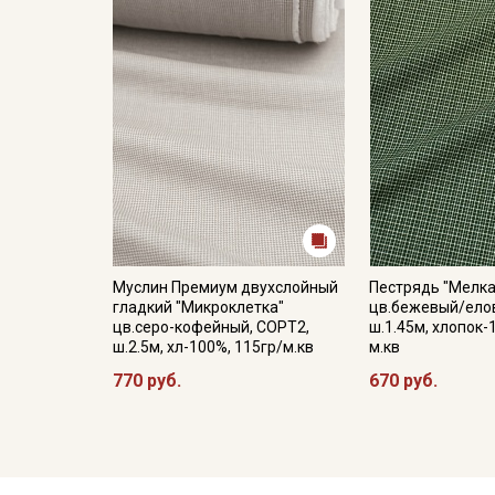
Муслин Премиум двухслойный
Пестрядь "Мелка
гладкий "Микроклетка"
цв.бежевый/елов
цв.серо-кофейный, СОРТ2,
ш.1.45м, хлопок-
ш.2.5м, хл-100%, 115гр/м.кв
м.кв
770 руб.
670 руб.