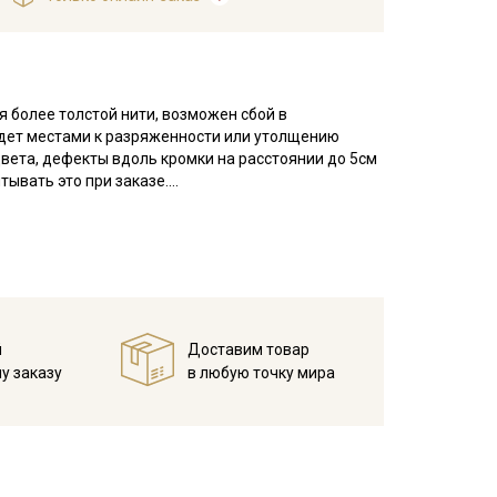
 более толстой нити, возможен сбой в
ведет местами к разряженности или утолщению
цвета, дефекты вдоль кромки на расстоянии до 5см
тывать это при заказе.
а две, в результате на поверхности полотна
ковину, редкое.
 гигроскопичная, не накапливает статического
нтерьера: декоративные чехлы и наволочки на
о стойкими набивными рисунками, которые очень
й
Доставим товар
я пошива сумок — хозяйственных и модных женских
у заказу
в любую точку мира
а одежды.
температуры на 10-15 мин; без отжима повесить
 при обработке, следует оставлять припуски при
ежиме;