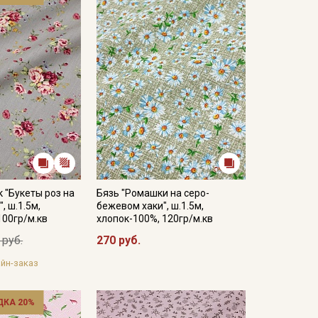
к "Букеты роз на
Бязь "Ромашки на серо-
, ш.1.5м,
бежевом хаки", ш.1.5м,
100гр/м.кв
хлопок-100%, 120гр/м.кв
 руб.
270 руб.
йн-заказ
ДКА 20%