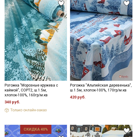
Ознакомлен(а) с
Политикой обработки персональных
данных
и даю
Согласие на обработку персональных
данных
Даю
Согласие на получение рекламных и
информационных рассылок
Рогожка "Морозные кружева с
Рогожка "Альпийская деревенька",
каймой", СОРТ2, ш.1.5м,
ш.1.5м, хлопок-100%, 170гр/м.кв
хлопок-100%, 160гр/м.кв
420 руб.
340 руб.
Только онлайн-заказ
СКИДКА 40%