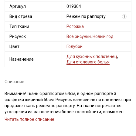
Артикул
019304
Вид отреза
Режем по раппорту
?
Тип ткани
Рогожка
Рисунок
Все рисунки
,
Новый год
Цвет
Голубой
Для кухонных полотенец
,
Назначение
Для столового белья
Описание
Внимание! Ткань с раппортом 64см, в одном раппорте 3
салфетки шириной 50см. Рисунок нанесен не по плетению, при
продаже ткань режем по раппорту. На ткани встречаются
утолщения из-за вплетения более толстой нити, возможен
сбой в переплетении нитей (смещение нитей основы и утка),
Читать полное описание
что ведет местами к разряженности или утолщению нитей,
встречаются непрокрасы и вплетения нитей другого цвета,