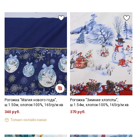
Рекомендации по уходу:
- максимальная температура стирки до 40С в деликатном
режиме;
- стирать отдельно от светлых вещей;
- противопоказано употребление отбеливателей;
- сушить в подвешенном состоянии;
- гладить с изнаночной стороны.
Цветопередача может отличаться от оригинального цвета
Секретная рассылка от Купава
ткани в зависимости от настроек вашего монитора, и в
зависимости от партии тон ткани может отличаться.
Мы публикуем здесь дополнительные
промокоды и скидки до 30% на узкие
категории тканей
Электронная почта
Рогожка "Магия нового года",
Рогожка "Зимние хлопоты",
ш.1.50м, хлопок-100%, 165гр/м.кв
ш.1.54м, хлопок-100%, 165гр/м.кв
340 руб.
370 руб.
Только онлайн-заказ
Подписаться