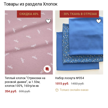
Товары из раздела Хлопок
СКИДКА 40%
- 30% ТКАНЬ В ОТРЕЗАХ
Теплый хлопок "Стрекозки на
Набор лоскута №354
И
розовой дымке", ш.1.50м,
Ж
1015 руб.
1450 руб.
хлопок-100%, 160гр/м.кв
ц
2
Только онлайн-заказ
354 руб.
590 руб.
9