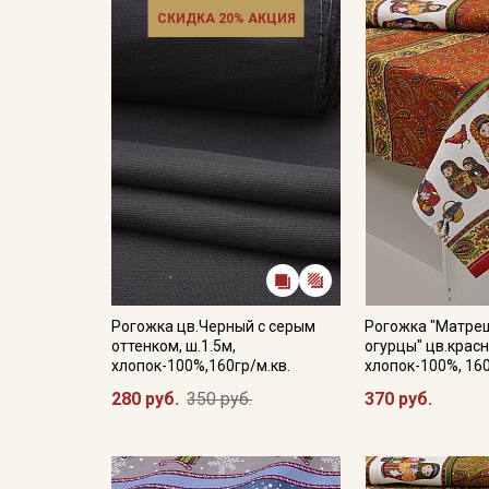
СКИДКА 20% АКЦИЯ
Рогожка цв.Черный с серым
Рогожка "Матре
оттенком, ш.1.5м,
огурцы" цв.красн
хлопок-100%,160гр/м.кв.
хлопок-100%, 16
280 руб.
350 руб.
370 руб.