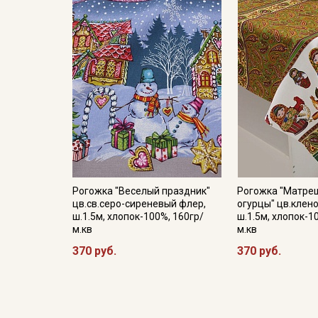
Рогожка "Веселый праздник"
Рогожка "Матре
цв.св.серо-сиреневый флер,
огурцы" цв.клен
ш.1.5м, хлопок-100%, 160гр/
ш.1.5м, хлопок-1
м.кв
м.кв
370 руб.
370 руб.