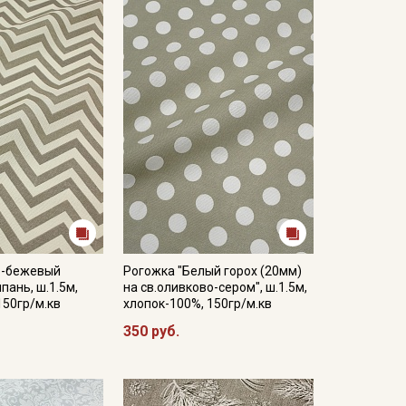
двешенном состоянии, гладить с изнаночной
кани в зависимости от настроек вашего монитора,
о-бежевый
Рогожка "Белый горох (20мм)
пань, ш.1.5м,
на св.оливково-сером", ш.1.5м,
150гр/м.кв
хлопок-100%, 150гр/м.кв
350 руб.