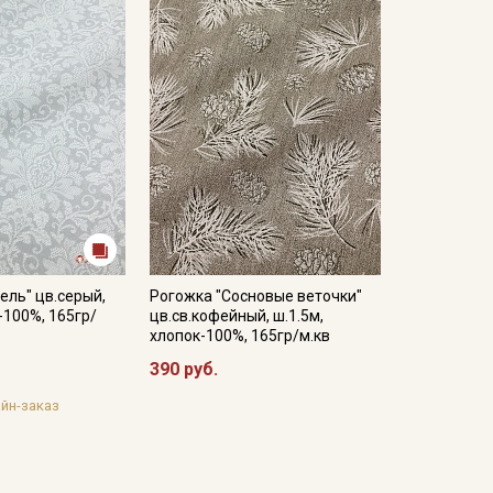
ель" цв.серый,
Рогожка "Сосновые веточки"
-100%, 165гр/
цв.св.кофейный, ш.1.5м,
хлопок-100%, 165гр/м.кв
390 руб.
йн-заказ