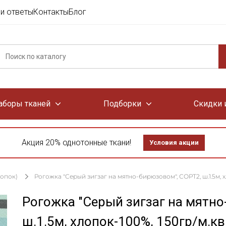
и ответы
Контакты
Блог
аборы тканей
Подборки
Скидки 
Акция 20% однотонные ткани!
Условия акции
лопок)
Рогожка "Серый зигзаг на мятно-бирюзовом", СОРТ2, ш.1.5м, х
Рогожка "Серый зигзаг на мятн
ш.1.5м, хлопок-100%, 150гр/м.кв