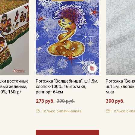
шки восточные
Рогожка "Волшебница", ш.1.5м,
Рогожка "Венз
овый зеленый,
хлопок-100%, 165гр/м.кв,
ш.1.5м, хлопок
00%, 160гр/
раппорт 64см
м.кв
273 руб.
390 руб.
390 руб.
Только онлайн-заказ
Только онла