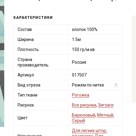
ХАРАКТЕРИСТИКИ
Состав
хлопок 100%
Ширина
1.5м
Плотность
150 гр/м.кв
Страна
Россия
производитель
Артикул
017507
Вид отреза
Режем по нитке
?
Тип ткани
Рогожка
Рисунок
Все рисунки
,
Зигзаги
Бирюзовый
,
Мятный
,
Цвет
Серый
Для легких штор,