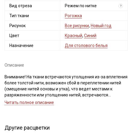
Вид отреза
Режем по нитке
?
Тип ткани
Рогожка
Рисунок
Все рисунки
,
Новый год
Цвет
Красный
,
Синий
Назначение
Для столового белья
Описание
Внимание! На ткани встречаются утолщения из-за вплетения
более толстой нити, возможен сбой в переплетении нитей
(смещение нитей основы и утка), что ведет местами к
разряженности или утолщению нитей, встречаются
непрокрасы и вплетения нитей другого цвета, легкое
Читать полное описание
смещение рисунка, дефекты вдоль кромки на расстоянии до
5см от края браком не являются. Для данного вида ткани
перечисленные дефекты допустимы, не вырезаем. Ширина
ткани ±2см.
Другие расцветки
Рисунок нанесен не по плетению и местами не