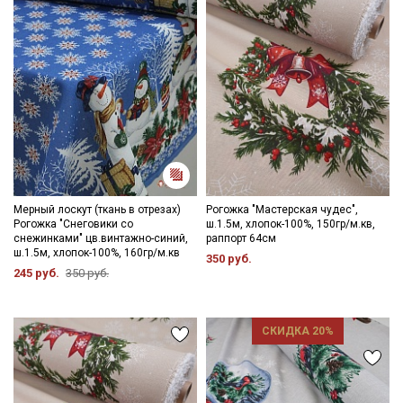
Мерный лоскут (ткань в отрезах)
Рогожка "Мастерская чудес",
Рогожка "Снеговики со
ш.1.5м, хлопок-100%, 150гр/м.кв,
снежинками" цв.винтажно-синий,
раппорт 64см
ш.1.5м, хлопок-100%, 160гр/м.кв
350 руб.
245 руб.
350 руб.
СКИДКА 20%