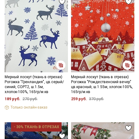
категории тканей
Электронная почта
Подписаться
Ознакомлен(а) с
Политикой обработки персональных
данных
и даю
Согласие на обработку персональных
данных
Мерный лоскут (ткань в отрезах)
Мерный лоскут (ткань в отрезах)
Рогожка "Гренландия", цв.серый/
Рогожка "Рождественский вечер"
Даю
Согласие на получение рекламных и
синий, СОРТ2, ш.1.5м,
цв.красный, ш.1.55м, хлопок-100%,
информационных рассылок
хлопок-100%, 165гр/м.кв
165гр/м.кв
189 руб.
270 руб.
259 руб.
370 руб.
Только онлайн-заказ
- 30% ТКАНЬ В ОТРЕЗАХ