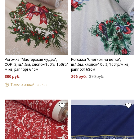
Рогожка "Мастерская чудес",
Рогожка "Снегири на ветке",
СОРТ2, ш.1.5м, хлопок-100%, 150гр/
ш.1.5м, хлопок-100%, 160гр/м.кв,
м.кв, раппорт 64см
раппорт 63см
300 руб.
296 руб.
370 руб.
Только онлайн-заказ