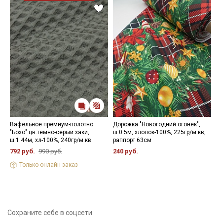
Вафельное премиум-полотно
Дорожка "Новогодний огонек",
Р
"Бохо" цв.темно-серый хаки,
ш.0.5м, хлопок-100%, 225гр/м.кв,
ш
ш.1.44м, хл-100%, 240гр/м.кв
раппорт 63см
3
792 руб.
990 руб.
240 руб.
Только онлайн-заказ
Сохраните себе в соцсети