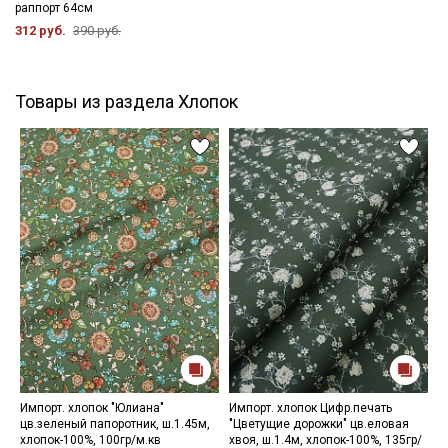
раппорт 64см
312 руб.
390 руб.
Товары из раздела Хлопок
Импорт. хлопок "Юлиана"
Импорт. хлопок Цифр.печать
Н
цв.зеленый папоротник, ш.1.45м,
"Цветущие дорожки" цв.еловая
8
хлопок-100%, 100гр/м.кв
хвоя, ш.1.4м, хлопок-100%, 135гр/