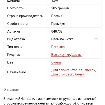
Ширина
1.5м
Плотность
205 гр/м.кв
Страна производитель
Россия
Особенности
Премиум
Артикул
048708
Вид отреза
Рвем по нитке
?
Тип ткани
Рогожка
Рисунок
Все рисунки
,
Цветы
Цвет
Синий
Для легких штор, занавесок
,
Назначение
Для столового белья
Описание
Внимание! На ткани, в зависимости от рулона, с изнаночной
Секретная рассылка от Купава
стороны встречается желтая полоса(см.фото), с лицевой