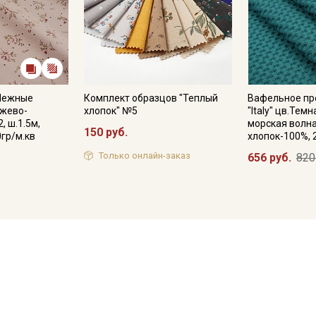
"Нежные
Комплект образцов "Теплый
Вафельное пр
ежево-
хлопок" №5
"Italy" цв.Тем
, ш.1.5м,
морская волна,
150 руб.
0гр/м.кв
хлопок-100%, 
Только онлайн-заказ
656 руб.
820