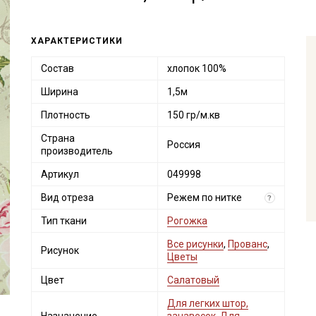
ХАРАКТЕРИСТИКИ
Состав
хлопок 100%
Ширина
1,5м
Плотность
150 гр/м.кв
Страна
Россия
производитель
Артикул
049998
Вид отреза
Режем по нитке
?
Тип ткани
Рогожка
Все рисунки
,
Прованс
,
Рисунок
Цветы
Цвет
Салатовый
Для легких штор,