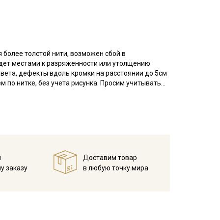
 более толстой нити, возможен сбой в
ведет местами к разряженности или утолщению
цвета, дефекты вдоль кромки на расстоянии до 5см
м по нитке, без учета рисунка. Просим учитывать
а две, в результате на поверхности полотна
ковину, редкое.
 гигроскопичная, не накапливает статического
нтерьера: декоративные чехлы и наволочки на
й
Доставим товар
о стойкими набивными рисунками, которые очень
у заказу
в любую точку мира
я пошива сумок — хозяйственных и модных женских
а одежды.
температуры на 10-15 мин; без отжима повесить
 при обработке, следует оставлять припуски при