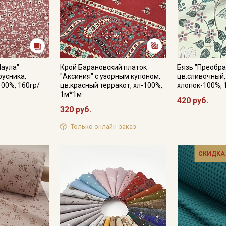
Паула"
Крой Барановский платок
Бязь "Преобр
русника,
"Аксиния" с узорным купоном,
цв.сливочный, 
100%, 160гр/
цв.красный терракот, хл-100%,
хлопок-100%, 
1м*1м
420 руб.
320 руб.
Только онлайн-заказ
СКИДКА