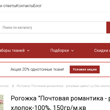
и ответы
Контакты
Блог
аборы тканей
Подборки
Скидки 
Акция 20% однотонные ткани!
Условия акции
лопок)
Рогожка "Почтовая романтика - розовые цветы", ш.1.5м, хлопок
Рогожка "Почтовая романтика - 
хлопок-100%, 150гр/м.кв