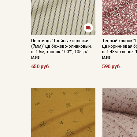
Пестрядь "Тройные полоски
Теплый хлопок "
(7мм)" цв.бежево-оливковый,
цв.коричневая б
ш.1.5м, хлопок-100%, 105гр/
ш.1.48м, хлопок-
м.кв
м.кв
650 руб.
590 руб.