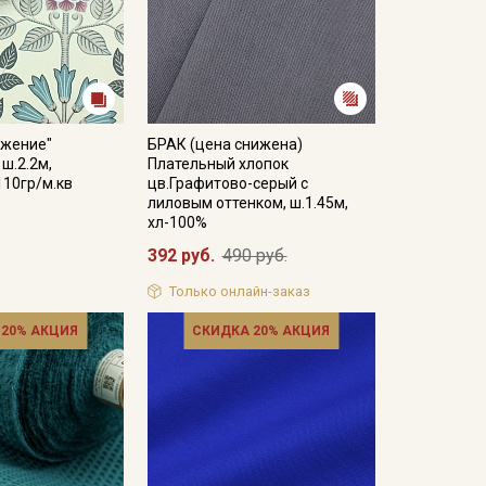
ажение"
БРАК (цена снижена)
ш.2.2м,
Плательный хлопок
110гр/м.кв
цв.Графитово-серый с
лиловым оттенком, ш.1.45м,
хл-100%
392 руб.
490 руб.
Только онлайн-заказ
 20% АКЦИЯ
СКИДКА 20% АКЦИЯ