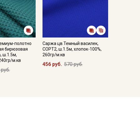
емиум-полотно
Саржа цв.Темный василек,
ная бирюзовая
СОРТ2, ш.1.5м, хлопок-100%,
 ш.1.5м,
260гр/м.кв
240гр/м.кв
456 руб.
570 руб.
 руб.